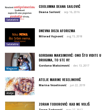
COOLUMNA DEANA SAILOVIĆ
Deana Sailović
-
sep 16, 2016
Satatatira
DNEVNA DOZA AFORIZMA
Milorad Vujnović
-
avg 15, 2018
Satatatira
GORDANA MAKSIMOVIĆ: ONO ŠTO VIDITE U
DRUGIMA, TO STE VI!
Gordana Maksimović
-
dec 13, 2017
Magazin
ATELJE MARINE VESELINOVIĆ
Marina Veselinović
-
jun 22, 2019
Atelje
ZORAN TODOROVIĆ: KAD ME VOLIŠ
Zoran Todorović
-
mar 27, 2017