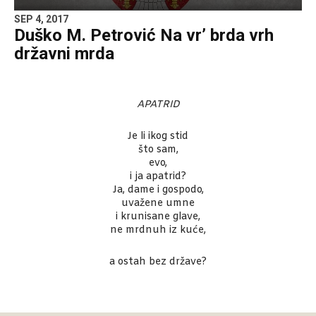
SEP 4, 2017
Duško M. Petrović Na vr’ brda vrh
državni mrda
APATRID
Je li ikog stid
što sam,
evo,
i ja apatrid?
Ja, dame i gospodo,
uvažene umne
i krunisane glave,
ne mrdnuh iz kuće,
a ostah bez države?