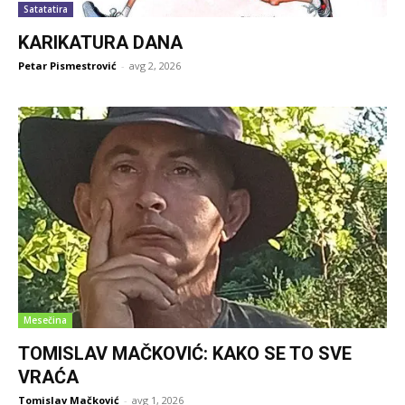
Satatatira
KARIKATURA DANA
Petar Pismestrović
-
avg 2, 2026
Mesečina
TOMISLAV MAČKOVIĆ: KAKO SE TO SVE
VRAĆA
Tomislav Mačković
-
avg 1, 2026