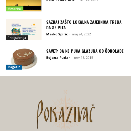
Mesečina
SAZNAJ ZAŠTO LOKALNA ZAJEDNICA TREBA
DA SE PITA
Marko Spirić
-
maj 24, 2022
Priključenija
SAVET: DA NE PUCA GLAZURA OD ČOKOLADE
Bojana Pudar
-
nov 15, 2015
Magazin