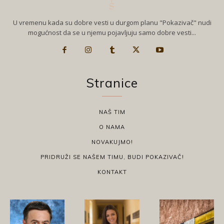
U vremenu kada su dobre vesti u durgom planu "Pokazivač" nudi
mogućnost da se u njemu pojavljuju samo dobre vesti...
Stranice
NAŠ TIM
O NAMA
NOVAKUJMO!
PRIDRUŽI SE NAŠEM TIMU, BUDI POKAZIVAČ!
KONTAKT