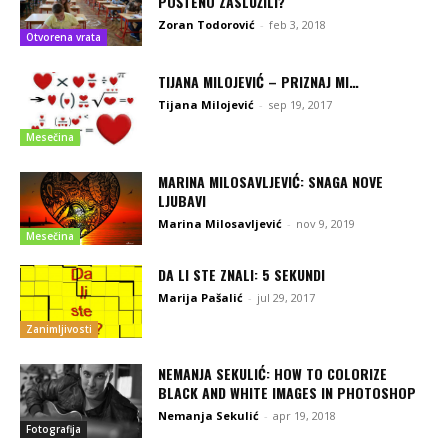
POŠTENO ZASLUŽILI?
Zoran Todorović
-
feb 3, 2018
Otvorena vrata
TIJANA MILOJEVIĆ – PRIZNAJ MI…
Tijana Milojević
-
sep 19, 2017
Mesečina
MARINA MILOSAVLJEVIĆ: SNAGA NOVE
LJUBAVI
Marina Milosavljević
-
nov 9, 2019
Mesečina
DA LI STE ZNALI: 5 SEKUNDI
Marija Pašalić
-
jul 29, 2017
Zanimljivosti
NEMANJA SEKULIĆ: HOW TO COLORIZE
BLACK AND WHITE IMAGES IN PHOTOSHOP
Nemanja Sekulić
-
apr 19, 2018
Fotografija