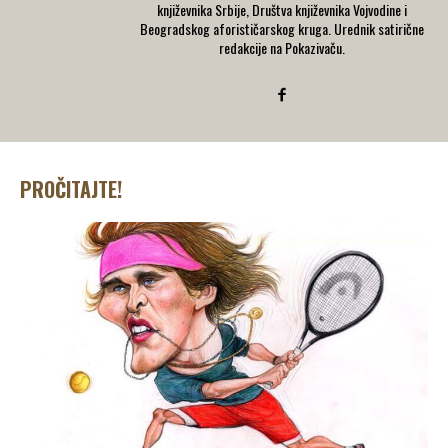
književnika Srbije, Društva književnika Vojvodine i
Beogradskog aforističarskog kruga. Urednik satirične
redakcije na Pokazivaču.
PROČITAJTE!