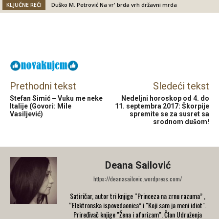
KLJUČNE REČI
Duško M. Petrović Na vr' brda vrh državni mrda
Facebook
X
Email
Prethodni tekst
Sledeći tekst
Stefan Simić – Vuku me neke
Nedeljni horoskop od 4. do
Italije (Govori: Mile
11. septembra 2017: Škorpije
Vasiljević)
spremite se za susret sa
srodnom dušom!
Deana Sailović
https://deanasailovic.wordpress.com/
Satiričar, autor tri knjige “Princeza na zrnu razuma” ,
“Elektronska ispovedaonica” i "Koji sam ja meni idiot".
Priređivač knjige "Žena i aforizam". Član Udruženja