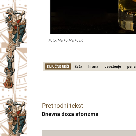
Foto: Marko Marković
KLJUČNE REČI
čaša
hrana
osveženje
pena
Facebook
X
Email
Prethodni tekst
Dnevna doza aforizma