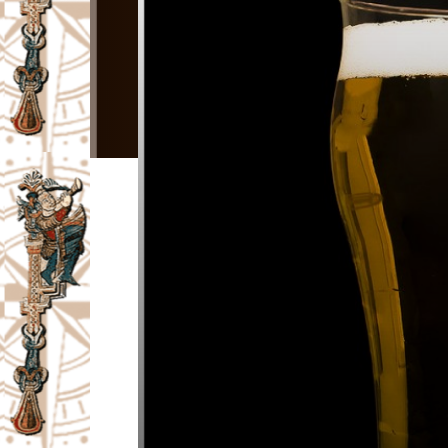
I
V
A
Č