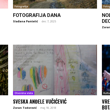
Fotografija
Fotog
FOTOGRAFIJA DANA
NO
DE
Slađana Pantelić
-
dec 7, 2025
Zoran
Otvorena vrata
Kultu
SVESKA ANĐELE VUČIĆEVIĆ
VRE
BOT
Zoran Todorović
-
maj 18, 2018