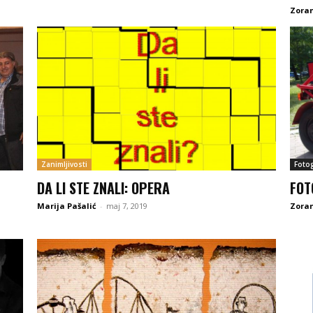
Zoran
Zanimljivosti
Fotog
DA LI STE ZNALI: OPERA
FOT
Marija Pašalić
-
maj 7, 2019
Zoran