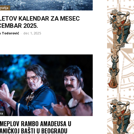
rafija
LETOV KALENDAR ZA MESEC
CEMBAR 2025.
 Todorović
-
dec 1, 2025
ra
MEPLOV RAMBO AMADEUSA U
ANIČKOJ BAŠTI U BEOGRADU