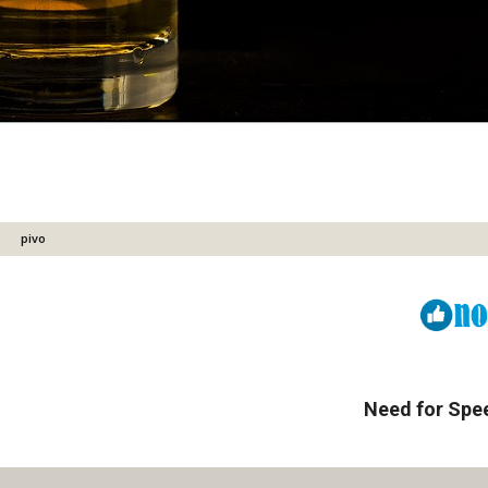
pivo
Viber
ReddIt
Need for Spee