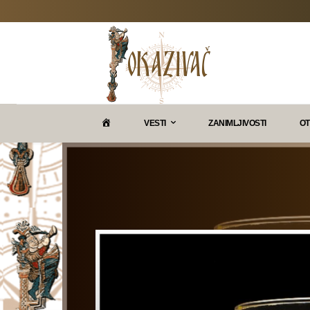
P
VESTI
ZANIMLJIVOSTI
OT
O
K
A
Z