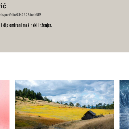
ić
rch/portfolio/8143426#acb5ff8
i diplomirani mašinski inženjer.