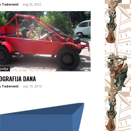
 Todorović
-
avg 20, 2022
rafija
OGRAFIJA DANA
 Todorović
-
sep 19, 2016