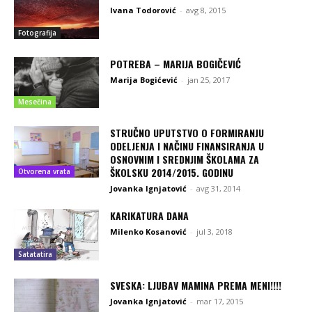
Ivana Todorović
-
avg 8, 2015
Fotografija
POTREBA – MARIJA BOGIČEVIĆ
Marija Bogićević
-
jan 25, 2017
Mesečina
STRUČNO UPUTSTVO O FORMIRANJU
ODELJENJA I NAČINU FINANSIRANJA U
OSNOVNIM I SREDNJIM ŠKOLAMA ZA
ŠKOLSKU 2014/2015. GODINU
Otvorena vrata
Jovanka Ignjatović
-
avg 31, 2014
KARIKATURA DANA
Milenko Kosanović
-
jul 3, 2018
Satatatira
SVESKA: LJUBAV MAMINA PREMA MENI!!!!
Jovanka Ignjatović
-
mar 17, 2015