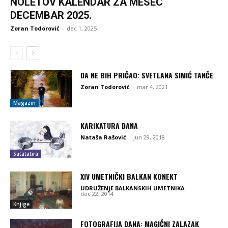
NOLETOV KALENDAR ZA MESEC
DECEMBAR 2025.
Zoran Todorović
-
dec 1, 2025
DA NE BIH PRIČAO: SVETLANA SIMIĆ TANČE
Zoran Todorović
-
mar 4, 2021
Magazin
KARIKATURA DANA
Nataša Rašović
-
jun 29, 2018
Satatatira
XIV UMETNIČKI BALKAN KONEKT
UDRUŽENjE BALKANSKIH UMETNIKA
-
dec 22, 2014
Knjige
FOTOGRAFIJA DANA: MAGIČNI ZALAZAK