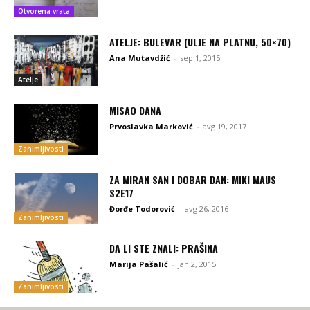
Otvorena vrata
ATELJE: BULEVAR (ULJE NA PLATNU, 50×70)
Ana Mutavdžić
-
sep 1, 2015
Atelje
MISAO DANA
Prvoslavka Marković
-
avg 19, 2017
Zanimljivosti
ZA MIRAN SAN I DOBAR DAN: MIKI MAUS
S2E17
Đorđe Todorović
-
avg 26, 2016
Zanimljivosti
DA LI STE ZNALI: PRAŠINA
Marija Pašalić
-
jan 2, 2015
Zanimljivosti