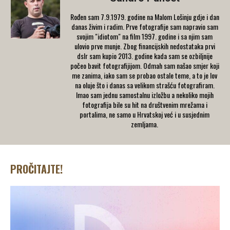
Rođen sam 7.9.1979. godine na Malom Lošinju gdje i dan
danas živim i radim. Prve fotografije sam napravio sam
svojim "idiotom" na film 1997. godine i sa njim sam
ulovio prve munje. Zbog financijskih nedostataka prvi
dslr sam kupio 2013. godine kada sam se ozbiljnije
počeo bavit fotografijijom. Odmah sam našao smjer koji
me zanima, iako sam se probao ostale teme, a to je lov
na oluje što i danas sa velikom strašću fotografiram.
Imao sam jednu samostalnu izložbu a nekoliko mojih
fotografija bile su hit na društvenim mrežama i
portalima, ne samo u Hrvatskoj već i u susjednim
zemljama.
PROČITAJTE!