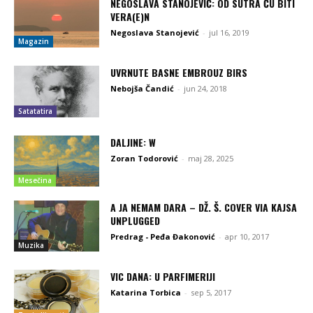
NEGOSLAVA STANOJEVIĆ: OD SUTRA ĆU BITI
VERA(E)N
Negoslava Stanojević
-
jul 16, 2019
Magazin
UVRNUTE BASNE EMBROUZ BIRS
Nebojša Čandić
-
jun 24, 2018
Satatatira
DALJINE: W
Zoran Todorović
-
maj 28, 2025
Mesečina
A JA NEMAM DARA – DŽ. Š. COVER VIA KAJSA
UNPLUGGED
Predrag - Peđa Đakonović
-
apr 10, 2017
Muzika
VIC DANA: U PARFIMERIJI
Katarina Torbica
-
sep 5, 2017