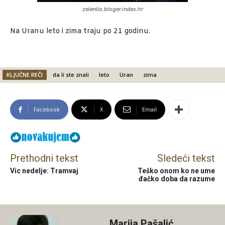
zelenilo.bloger.index.hr
Na Uranu leto i zima traju po 21 godinu.
KLJUČNE REČI
da li ste znali
leto
Uran
zima
Facebook
X
Email
Prethodni tekst
Sledeći tekst
Vic nedelje: Tramvaj
Teško onom ko ne ume
đačko doba da razume
Marija Pašalić