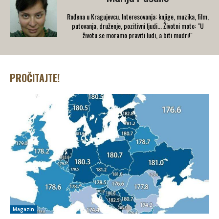
​Rođena u Kragujevcu. Interesovanja: knjige, muzika, film,
putovanja, druženje, pozitivni ljudi... Životni moto: "U
životu se moramo praviti ludi, a biti mudri!"
PROČITAJTE!
Magazin