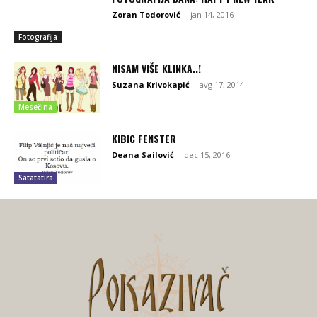
Zoran Todorović
-
jan 14, 2016
Fotografija
NISAM VIŠE KLINKA..!
Suzana Krivokapić
-
avg 17, 2014
Mesečina
KIBIC FENSTER
Deana Sailović
-
dec 15, 2016
Satatatira