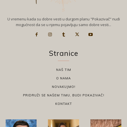
U vremenu kada su dobre vesti u durgom planu "Pokazivač" nudi
mogućnost da se u njemu pojavljuju samo dobre vesti...
Stranice
NAŠ TIM
O NAMA
NOVAKUJMO!
PRIDRUŽI SE NAŠEM TIMU, BUDI POKAZIVAČ!
KONTAKT