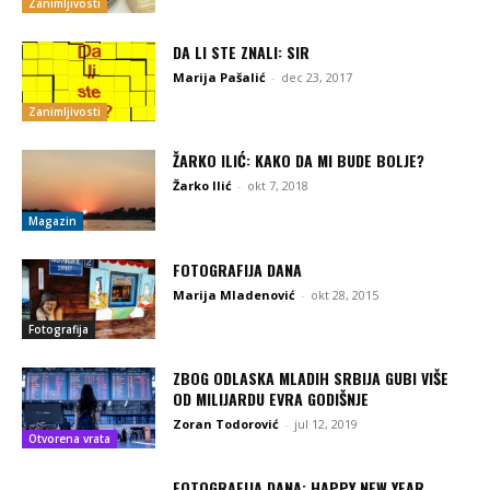
Zanimljivosti
DA LI STE ZNALI: SIR
Marija Pašalić
-
dec 23, 2017
Zanimljivosti
ŽARKO ILIĆ: KAKO DA MI BUDE BOLJE?
Žarko Ilić
-
okt 7, 2018
Magazin
FOTOGRAFIJA DANA
Marija Mladenović
-
okt 28, 2015
Fotografija
ZBOG ODLASKA MLADIH SRBIJA GUBI VIŠE
OD MILIJARDU EVRA GODIŠNJE
Zoran Todorović
-
jul 12, 2019
Otvorena vrata
FOTOGRAFIJA DANA: HAPPY NEW YEAR