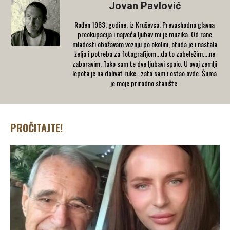
Jovan Pavlović
Rođen 1963. godine, iz Kruševca. Prevashodno glavna
preokupacija i najveća ljubav mi je muzika. Od rane
mladosti obožavam voznju po okolini, otuda je i nastala
želja i potreba za fotografijom...da to zabeležim....ne
zaboravim. Tako sam te dve ljubavi spoio. U ovoj zemlji
lepota je na dohvat ruke...zato sam i ostao ovde. Šuma
je moje prirodno stanište.
PROČITAJTE!