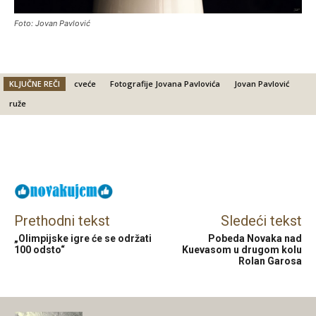
Foto: Jovan Pavlović
KLJUČNE REČI
cveće
Fotografije Jovana Pavlovića
Jovan Pavlović
ruže
Facebook
X
Email
Prethodni tekst
Sledeći tekst
„Olimpijske igre će se održati
Pobeda Novaka nad
100 odsto“
Kuevasom u drugom kolu
Rolan Garosa