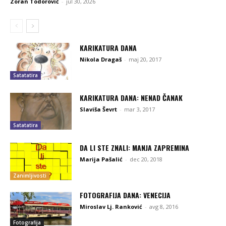
Zoran Todorović
-
jul 30, 2026
KARIKATURA DANA
Nikola Dragaš
-
maj 20, 2017
Satatatira
KARIKATURA DANA: NENAD ČANAK
Slaviša Ševrt
-
mar 3, 2017
Satatatira
DA LI STE ZNALI: MANJA ZAPREMINA
Marija Pašalić
-
dec 20, 2018
Zanimljivosti
FOTOGRAFIJA DANA: VENECIJA
Miroslav Lj. Ranković
-
avg 8, 2016
Fotografija