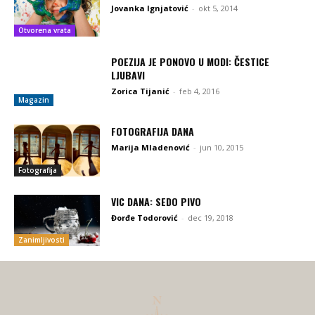
Jovanka Ignjatović
-
okt 5, 2014
Otvorena vrata
POEZIJA JE PONOVO U MODI: ČESTICE
LJUBAVI
Zorica Tijanić
-
feb 4, 2016
Magazin
FOTOGRAFIJA DANA
Marija Mladenović
-
jun 10, 2015
Fotografija
VIC DANA: SEDO PIVO
Đorđe Todorović
-
dec 19, 2018
Zanimljivosti