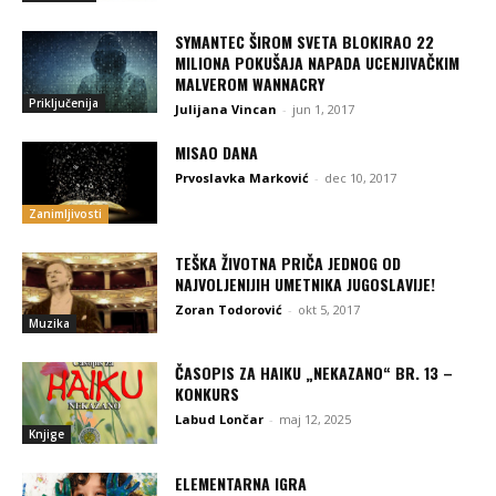
SYMANTEC ŠIROM SVETA BLOKIRAO 22
MILIONA POKUŠAJA NAPADA UCENJIVAČKIM
MALVEROM WANNACRY
Priključenija
Julijana Vincan
-
jun 1, 2017
MISAO DANA
Prvoslavka Marković
-
dec 10, 2017
Zanimljivosti
TEŠKA ŽIVOTNA PRIČA JEDNOG OD
NAJVOLJENIJIH UMETNIKA JUGOSLAVIJE!
Zoran Todorović
-
okt 5, 2017
Muzika
ČASOPIS ZA HAIKU „NEKAZANO“ BR. 13 –
KONKURS
Labud Lončar
-
maj 12, 2025
Knjige
ELEMENTARNA IGRA