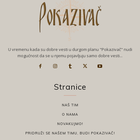
U vremenu kada su dobre vesti u durgom planu "Pokazivač" nudi
mogućnost da se u njemu pojavljuju samo dobre vesti...
Stranice
NAŠ TIM
O NAMA
NOVAKUJMO!
PRIDRUŽI SE NAŠEM TIMU, BUDI POKAZIVAČ!