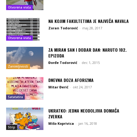
Otvorena vrata
NA KOJIM FAKULTETIMA JE NAJVEĆA NAVALA
Zoran Todorović
-
maj 28, 2017
Otvorena vrata
ZA MIRAN SAN I DOBAR DAN: NARUTO 102.
EPIZODA
Đorđe Todorović
-
dec 1, 2015
Zanimljivosti
DNEVNA DOZA AFORIZMA
Mitar Đerić
-
okt 24, 2017
Satatatira
UKRATKO: JEDNA NEODOLJIVA DOMAĆA
ZVERKA
Mišo Koprivica
-
jan 16, 2018
Strip