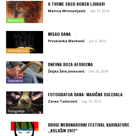
U TVOME SRCU KOREN LJUBAVI
Marina Milosavljević
-
sep 17, 2016
Mesečina
MISAO DANA
Prvoslavka Marković
-
jun 3, 2016
Zanimljivosti
DNEVNA DOZA AFORIZMA
Željko Žele Jovanović
-
feb 26, 2018
Satatatira
FOTOGRAFIJA DANA: MAGIČNA OGLEDALA
Zoran Todorović
-
sep 19, 2015
Fotografija
DRUGI MEĐUNARODNI FESTIVAL KARIKATURE
,,KOLAŠIN 2017“