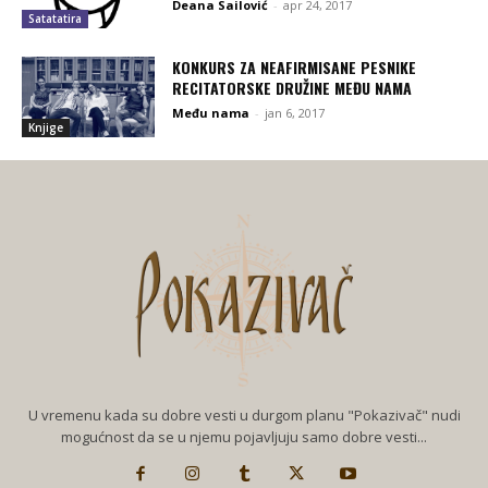
Deana Sailović
-
apr 24, 2017
Satatatira
KONKURS ZA NEAFIRMISANE PESNIKE
RECITATORSKE DRUŽINE MEĐU NAMA
Među nama
-
jan 6, 2017
Knjige
U vremenu kada su dobre vesti u durgom planu "Pokazivač" nudi
mogućnost da se u njemu pojavljuju samo dobre vesti...