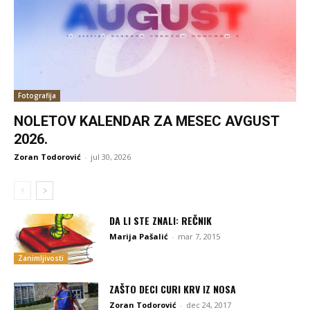
Fotografija
NOLETOV KALENDAR ZA MESEC AVGUST
2026.
Zoran Todorović
-
jul 30, 2026
DA LI STE ZNALI: REČNIK
Marija Pašalić
-
mar 7, 2015
Zanimljivosti
ZAŠTO DECI CURI KRV IZ NOSA
Zoran Todorović
-
dec 24, 2017