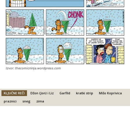
Izvor: thecomicninja.wordpress.com
KLJUČNE REČI
Džon (Jon) i Liz
Garfild
kratki strip
Mišo Koprivica
praznici
sneg
zima
Facebook
X
Email