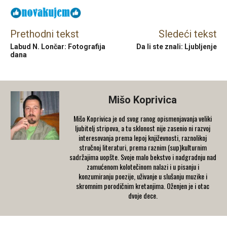
Prethodni tekst
Sledeći tekst
Labud N. Lončar: Fotografija
Da li ste znali: Ljubljenje
dana
Mišo Koprivica
Mišo Koprivica je od svog ranog opismenjavanja veliki
ljubitelj stripova, a tu sklonost nije zasenio ni razvoj
interesovanja prema lepoj književnosti, raznolikoj
stručnoj literaturi, prema raznim (sup)kulturnim
sadržajima uopšte. Svoje malo bekstvo i nadgradnju nad
zamućenom kolotečinom nalazi i u pisanju i
konzumiranju poezije, uživanje u slušanju muzike i
skromnim porodičnim kretanjima. Oženjen je i otac
dvoje dece.