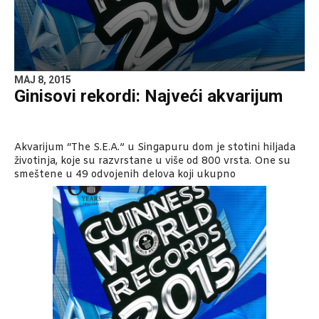
MAJ 8, 2015
Ginisovi rekordi: Najveći akvarijum
Akvarijum “The S.E.A.” u Singapuru dom je stotini hiljada
životinja, koje su razvrstane u više od 800 vrsta. One su
smeštene u 49 odvojenih delova koji ukupno