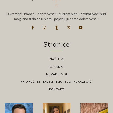
U vremenu kada su dobre vesti u durgom planu "Pokazivač" nudi
mogućnost da se u njemu pojavljuju samo dobre vesti...
Stranice
NAŠ TIM
O NAMA
NOVAKUJMO!
PRIDRUŽI SE NAŠEM TIMU, BUDI POKAZIVAČ!
KONTAKT