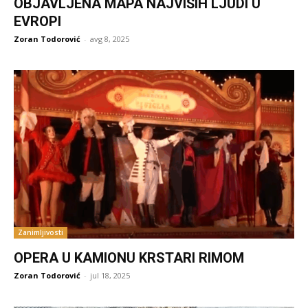
OBJAVLJENA MAPA NAJVIŠIH LJUDI U
EVROPI
Zoran Todorović
-
avg 8, 2025
Zanimljivosti
OPERA U KAMIONU KRSTARI RIMOM
Zoran Todorović
-
jul 18, 2025