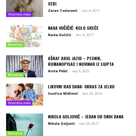
SEBI
Zoran Todorović
-
nov 4, 2017
Otvorena vrata
NADA VUČIČIĆ: KOLO SREĆE
Nada Vučičić
-
dec 6, 2017
Mesečina
AŠRAF ABUL JAZID – PESNIK,
ROMANOPISAC I NOVINAR IZ EGIPTA
Anita Pešić
-
sep 6, 2022
Mesečina
LIKOVNI RAD DANA: UKRAS ZA JELKU
Sunčica Miščević
-
dec 26, 2014
Otvorena vrata
NIKOLA GOLJOVIĆ – JEDAN OD ONIH DANA
Nikola Goljović
-
nov 25, 2017
Mesečina