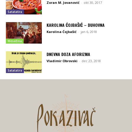
Zoran M. Jovanović
-
okt 30, 2017
Satatatira
KAROLINA ĆOJBAŠIĆ – DUHOVNA
Karolina Ćojbašić
-
jan 6, 2018
Mesečina
DNEVNA DOZA AFORIZMA
Vladimir Obrovski
-
dec 23, 2018
Satatatira