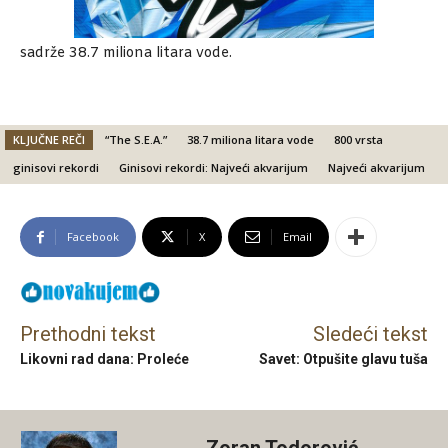
sadrže 38.7 miliona litara vode.
KLJUČNE REČI
“The S.E.A.”
38.7 miliona litara vode
800 vrsta
ginisovi rekordi
Ginisovi rekordi: Najveći akvarijum
Najveći akvarijum
Facebook
X
Email
Prethodni tekst
Sledeći tekst
Likovni rad dana: Proleće
Savet: Otpušite glavu tuša