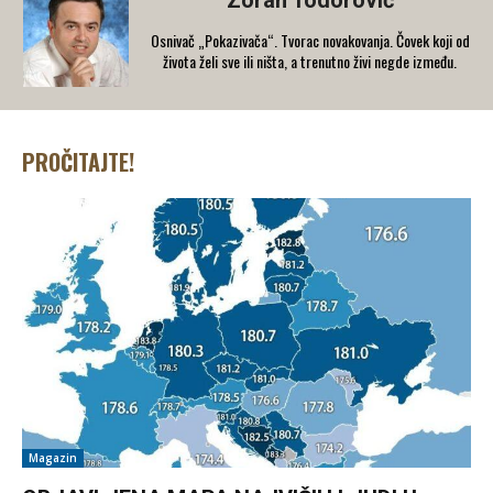
Zoran Todorović
Osnivač „Pokazivača“. Tvorac novakovanja. Čovek koji od
života želi sve ili ništa, a trenutno živi negde između.
PROČITAJTE!
Magazin