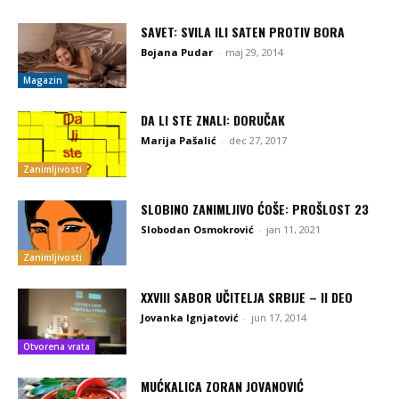
SAVET: SVILA ILI SATEN PROTIV BORA
Bojana Pudar
-
maj 29, 2014
Magazin
DA LI STE ZNALI: DORUČAK
Marija Pašalić
-
dec 27, 2017
Zanimljivosti
SLOBINO ZANIMLJIVO ĆOŠE: PROŠLOST 23
Slobodan Osmokrović
-
jan 11, 2021
Zanimljivosti
XXVIII SABOR UČITELJA SRBIJE – II DEO
Jovanka Ignjatović
-
jun 17, 2014
Otvorena vrata
MUĆKALICA ZORAN JOVANOVIĆ