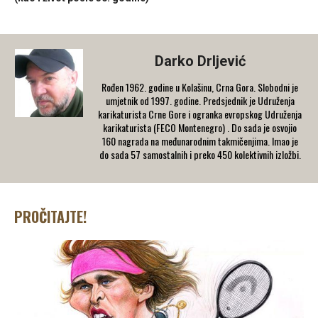
Darko Drljević
Rođen 1962. godine u Kolašinu, Crna Gora. Slobodni je
umjetnik od 1997. godine. Predsjednik je Udruženja
karikaturista Crne Gore i ogranka evropskog Udruženja
karikaturista (FECO Montenegro) . Do sada je osvojio
160 nagrada na međunarodnim takmičenjima. Imao je
do sada 57 samostalnih i preko 450 kolektivnih izložbi.
PROČITAJTE!