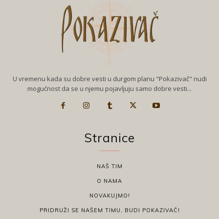
U vremenu kada su dobre vesti u durgom planu "Pokazivač" nudi
mogućnost da se u njemu pojavljuju samo dobre vesti...
Stranice
NAŠ TIM
O NAMA
NOVAKUJMO!
PRIDRUŽI SE NAŠEM TIMU, BUDI POKAZIVAČ!