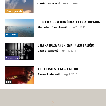
Đorđe Todorović
-
mar 7, 2015
Zanimljivosti
POGLED S CRVENOG ČOTA: LETNJA KUPANJA
Slobodan Osmokrović
-
jun 23, 2016
Magazin
DNEVNA DOZA AFORIZMA: PEKO LALIČIĆ
Deana Sailović
-
jun 19, 2019
Satatatira
THE FLASH S1 E14 – FALLOUT
Zoran Todorović
-
avg 2, 2016
Film