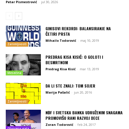
Petar Pismestrović
-
jul 30, 2026
GINISOVI REKORDI: BALANSIRANJE NA
ČETIRI PRSTA
Mihailo Todorović
-
maj 10, 2019
Zanimljivosti
PREDRAG KISA KISIĆ: O GOLOTI I
BESMRTNOM
Predrag Kisa Kisić
-
mar 13, 2019
Mesečina
DA LI STE ZNALI: TOM SOJER
Marija Pašalić
-
jun 20, 2016
Zanimljivosti
NĐF I SVETSKA BANKA UDRUŽENIM SNAGAMA
PROMOVIŠU RANI RAZVOJ DECE
Zoran Todorović
-
feb 24, 2017
Otvorena vrata