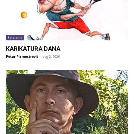
Satatatira
KARIKATURA DANA
Petar Pismestrović
-
avg 2, 2026