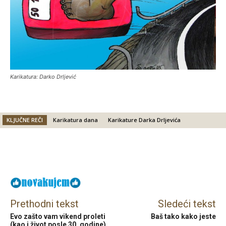
Karikatura: Darko Drljević
KLJUČNE REČI
Karikatura dana
Karikature Darka Drljevića
Facebook
X
Email
Prethodni tekst
Sledeći tekst
Evo zašto vam vikend proleti
Baš tako kako jeste
(kao i život posle 30. godine)