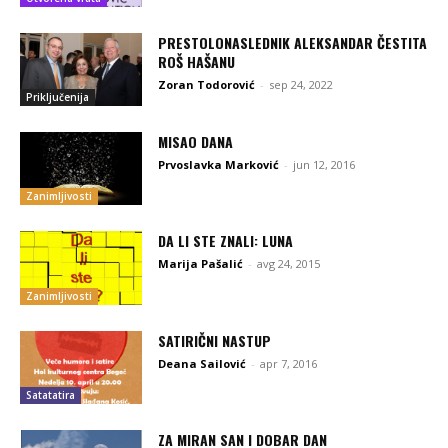
PRESTOLONASLEDNIK ALEKSANDAR ČESTITA
ROŠ HAŠANU
Zoran Todorović
-
sep 24, 2022
Priključenija
MISAO DANA
Prvoslavka Marković
-
jun 12, 2016
Zanimljivosti
DA LI STE ZNALI: LUNA
Marija Pašalić
-
avg 24, 2015
Zanimljivosti
SATIRIČNI NASTUP
Deana Sailović
-
apr 7, 2016
Satatatira
ZA MIRAN SAN I DOBAR DAN