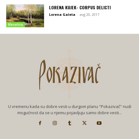
LORENA KUJEK- CORPUS DELICTI
Lorena Galeta
-
avg 20, 2017
Mesečina
U vremenu kada su dobre vesti u durgom planu "Pokazivač" nudi
mogućnost da se u njemu pojavljuju samo dobre vesti...