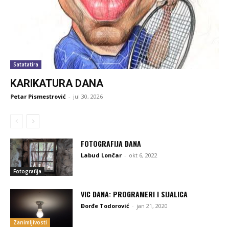
Satatatira
KARIKATURA DANA
Petar Pismestrović
-
jul 30, 2026
FOTOGRAFIJA DANA
Labud Lončar
-
okt 6, 2022
Fotografija
VIC DANA: PROGRAMERI I SIJALICA
Đorđe Todorović
-
jan 21, 2020
Zanimljivosti