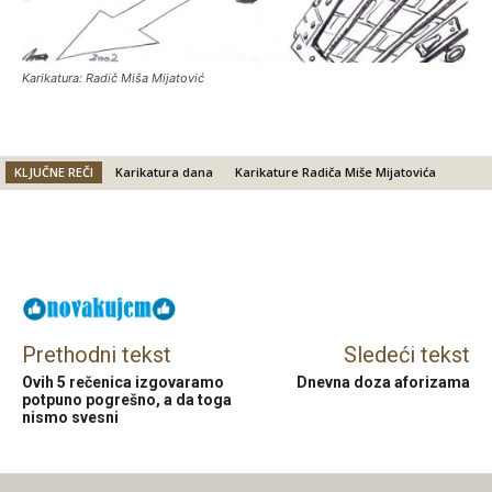
Karikatura: Radič Miša Mijatović
KLJUČNE REČI
Karikatura dana
Karikature Radiča Miše Mijatovića
Facebook
X
Email
Prethodni tekst
Sledeći tekst
Ovih 5 rečenica izgovaramo
Dnevna doza aforizama
potpuno pogrešno, a da toga
nismo svesni