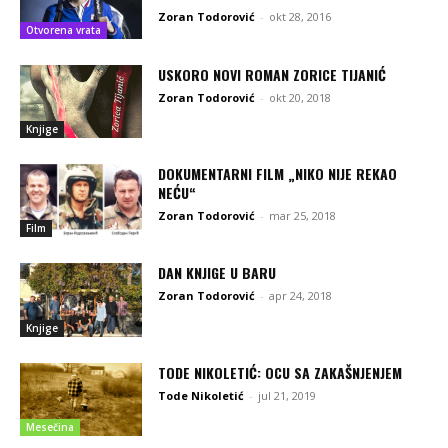
Zoran Todorović
-
okt 28, 2016
Otvorena vrata
USKORO NOVI ROMAN ZORICE TIJANIĆ
Zoran Todorović
-
okt 20, 2018
Knjige
DOKUMENTARNI FILM „NIKO NIJE REKAO
NEĆU“
Zoran Todorović
-
mar 25, 2018
Film
DAN KNJIGE U BARU
Zoran Todorović
-
apr 24, 2018
Knjige
TODE NIKOLETIĆ: OCU SA ZAKAŠNJENJEM
Tode Nikoletić
-
jul 21, 2019
Mesečina