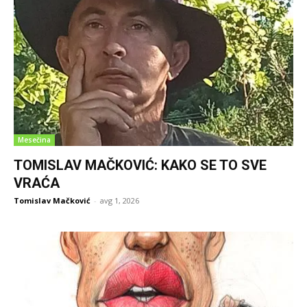
Mesečina
TOMISLAV MAČKOVIĆ: KAKO SE TO SVE
VRAĆA
Tomislav Mačković
-
avg 1, 2026