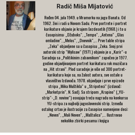
Radič Miša Mijatović
Rođen 04. jula 1949. u Mramorku na jugu Banata. Od
1962. živi i radi u Novom Sadu. Prve portrete i portret
karikature objavio je krajem šezdesetih (1968.) i to u
časopisima: „Džuboks“, „Tempo“, „Antena“ „Glas
omladine“, „Melos“, „Dnevnik“,... Prve table stripa
„Zeka“ objavljene su u časopisu „Zeka. Svoj prvi
autorski strip “Мylisaw“ (1971.) objavio je u „Kurir“-u
Saradnju sa „Politikinim zabavnikom“ započeo je 1977.
godine objavljivanjem portret karikatura rok muzičara
na „Hit strani“. Plod saradnje je više od 300 portret-
karikatura koje su, na žalost autora, sve ostale u
vlasništvu Izdavača. 1978. objavljuje i prve epizode
stripa „Mika Muštikla“ u „Stripoteci“ (izdavač:
„Marketprin“, N. Sad). Sa stripom „Krapino“ („YU-
strip“-„D. novine“) osvajaju treću nagradu na konkursu
YU-stripa za najbolji jugoslovenski strip. Između
ostalog crtao je ilustracije za časopise namenjene deci:
„Neven“, „Mali Neven“, „Maštalica“,... Ilustrovao
nekoliko zbirki pesama i knjiga