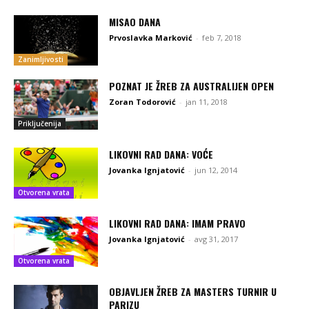
MISAO DANA
Prvoslavka Marković
-
feb 7, 2018
Zanimljivosti
POZNAT JE ŽREB ZA AUSTRALIJEN OPEN
Zoran Todorović
-
jan 11, 2018
Priključenija
LIKOVNI RAD DANA: VOĆE
Jovanka Ignjatović
-
jun 12, 2014
Otvorena vrata
LIKOVNI RAD DANA: IMAM PRAVO
Jovanka Ignjatović
-
avg 31, 2017
Otvorena vrata
OBJAVLJEN ŽREB ZA MASTERS TURNIR U
PARIZU