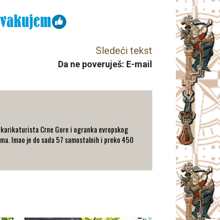
Sledeći tekst
Da ne poveruješ: E-mail
a karikaturista Crne Gore i ogranka evropskog
ma. Imao je do sada 57 samostalnih i preko 450