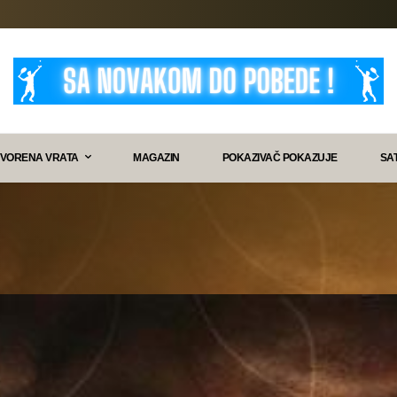
VORENA VRATA
MAGAZIN
POKAZIVAČ POKAZUJE
SA