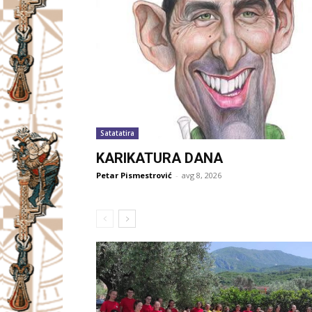
Satatatira
KARIKATURA DANA
Petar Pismestrović
-
avg 8, 2026