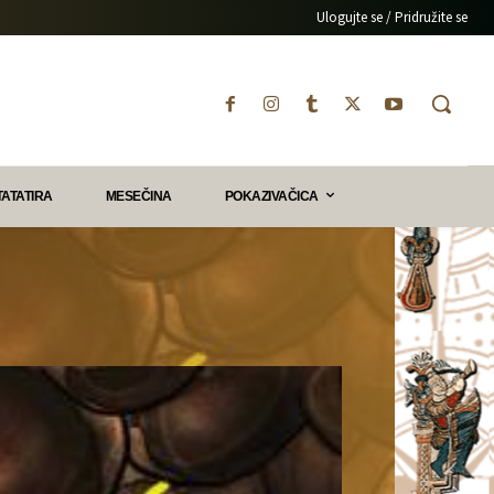
Ulogujte se / Pridružite se
TATATIRA
MESEČINA
POKAZIVAČICA