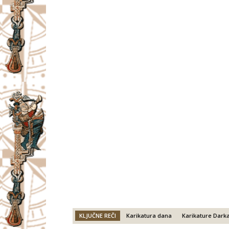
KLJUČNE REČI
Karikatura dana
Karikature Darka