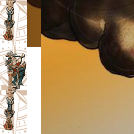
I
V
A
Č