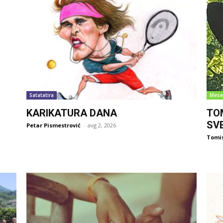
Satatatira
Mese
KARIKATURA DANA
TO
SV
Petar Pismestrović
-
avg 2, 2026
Tomi