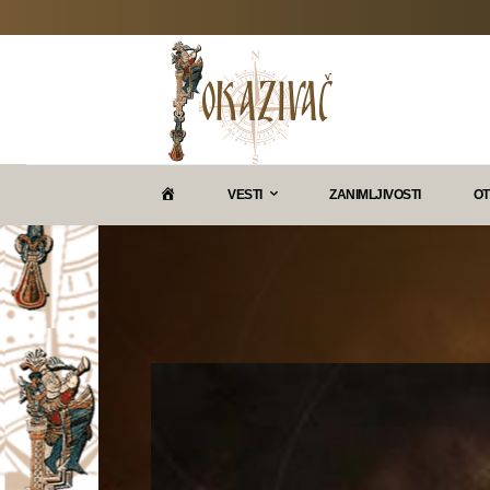
P
VESTI
ZANIMLJIVOSTI
OT
O
K
A
Z