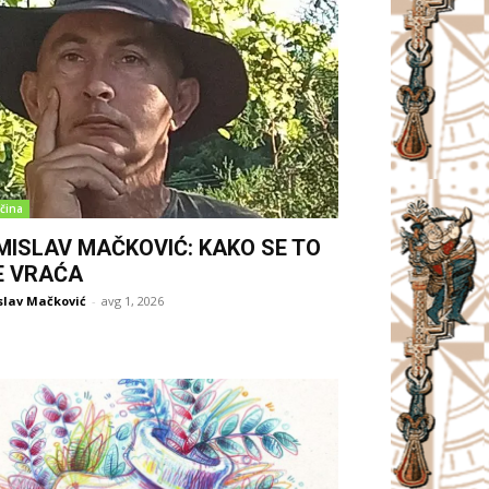
čina
MISLAV MAČKOVIĆ: KAKO SE TO
E VRAĆA
slav Mačković
-
avg 1, 2026