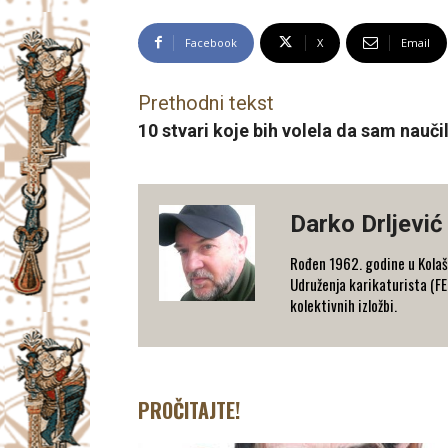
Facebook
X
Email
Prethodni tekst
10 stvari koje bih volela da sam naučil
Darko Drljević
Rođen 1962. godine u Kolaš
Udruženja karikaturista (F
kolektivnih izložbi.
PROČITAJTE!