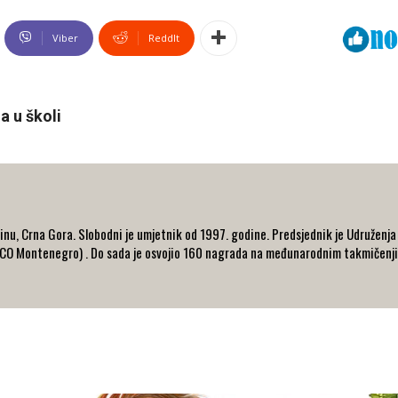
Viber
ReddIt
a u školi
inu, Crna Gora. Slobodni je umjetnik od 1997. godine. Predsjednik je Udruženj
ECO Montenegro) . Do sada je osvojio 160 nagrada na međunarodnim takmičenji