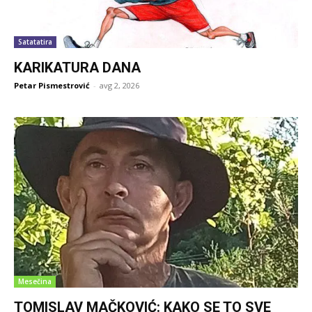
Satatatira
KARIKATURA DANA
Petar Pismestrović
-
avg 2, 2026
Mesečina
TOMISLAV MAČKOVIĆ: KAKO SE TO SVE