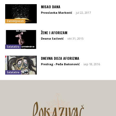
MISAO DANA
Prvoslavka Marković
-
jul 22, 2017
Zanimljivosti
ŽENE I AFORIZAM
Deana Sailović
-
okt 31, 2015
Satatatira
DNEVNA DOZA AFORIZMA
Predrag - Peđa Đakonović
-
sep 18, 2016
Satatatira