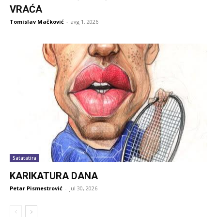
VRAĆA
Tomislav Mačković
-
avg 1, 2026
Satatatira
KARIKATURA DANA
Petar Pismestrović
-
jul 30, 2026