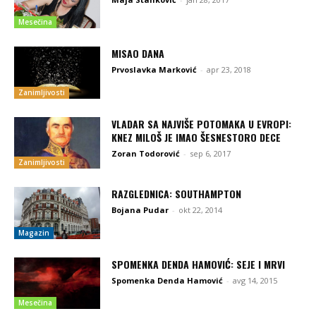
Mesečina
MISAO DANA
Prvoslavka Marković
-
apr 23, 2018
Zanimljivosti
VLADAR SA NAJVIŠE POTOMAKA U EVROPI:
KNEZ MILOŠ JE IMAO ŠESNESTORO DECE
Zoran Todorović
-
sep 6, 2017
Zanimljivosti
RAZGLEDNICA: SOUTHAMPTON
Bojana Pudar
-
okt 22, 2014
Magazin
SPOMENKA DENDA HAMOVIĆ: SEJE I MRVI
Spomenka Denda Hamović
-
avg 14, 2015
Mesečina