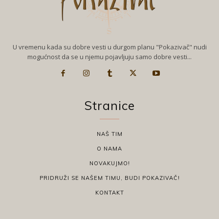
U vremenu kada su dobre vesti u durgom planu "Pokazivač" nudi
mogućnost da se u njemu pojavljuju samo dobre vesti...
Stranice
NAŠ TIM
O NAMA
NOVAKUJMO!
PRIDRUŽI SE NAŠEM TIMU, BUDI POKAZIVAČ!
KONTAKT