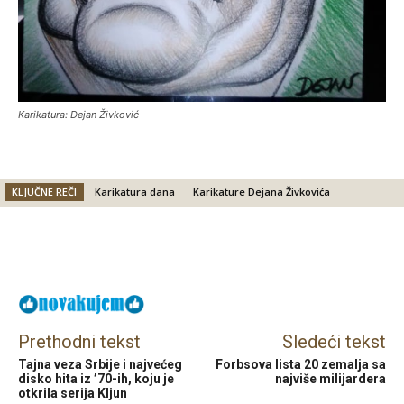
Karikatura: Dejan Živković
KLJUČNE REČI
Karikatura dana
Karikature Dejana Živkovića
Facebook
X
Email
Prethodni tekst
Sledeći tekst
Tajna veza Srbije i najvećeg
Forbsova lista 20 zemalja sa
disko hita iz ’70-ih, koju je
najviše milijardera
otkrila serija Kljun