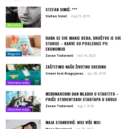
STEFAN SIMIĆ: ***
Stefan Simić
-
maj 31, 2019
Mesečina
RAĐA SE SVE MANJE BEBA, DRUŠTVO JE SVE
STARIJE – KAKVE SU POSLEDICE PO
EKONOMIJU
Magazin
Zoran Todorović
-
feb 14, 2025
ZAŠTITIMO NAŠU ŽIVOTNU SREDINU
Crveni krst Kragujevac
-
apr 28, 2018
Otvorena vrata
MEĐUNARODNI DAN MLADIH U STARTITU –
PRIČE STUDENTSKIH STARTAPA U SRBIJI
Zoran Todorović
-
avg 7, 2018
Otvorena vrata
MAJA STANKOVIĆ: NISI VIŠE MOJ
Maja Stanković
-
jan 28, 2017