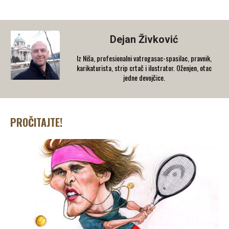
Dejan Živković
Iz Niša, profesionalni vatrogasac-spasilac, pravnik,
karikaturista, strip crtač i ilustrator. Oženjen, otac
jedne devojčice.
PROČITAJTE!