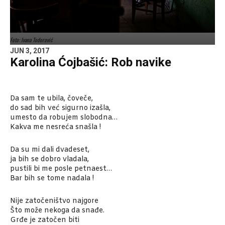
Foto: Ivana Todorović
JUN 3, 2017
Karolina Ćojbašić: Rob navike
Da sam te ubila, čoveče,
do sad bih već sigurno izašla,
umesto da robujem slobodna…
Kakva me nesreća snašla !
Da su mi dali dvadeset,
ja bih se dobro vladala,
pustili bi me posle petnaest…
Bar bih se tome nadala !
Nije zatočeništvo najgore
Što može nekoga da snađe.
Grđe je zatočen biti