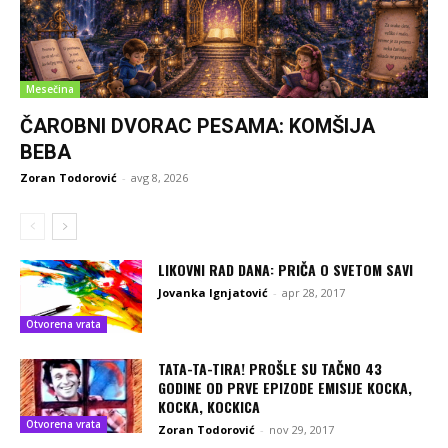
Mesečina
ČAROBNI DVORAC PESAMA: KOMŠIJA
BEBA
Zoran Todorović
-
avg 8, 2026
LIKOVNI RAD DANA: PRIČA O SVETOM SAVI
Jovanka Ignjatović
-
apr 28, 2017
Otvorena vrata
TATA-TA-TIRA! PROŠLE SU TAČNO 43
GODINE OD PRVE EPIZODE EMISIJE KOCKA,
KOCKA, KOCKICA
Otvorena vrata
Zoran Todorović
-
nov 29, 2017