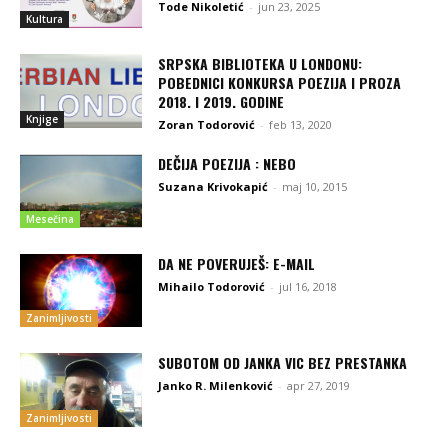
Tode Nikoletić
-
jun 23, 2025
Kultura
SRPSKA BIBLIOTEKA U LONDONU:
POBEDNICI KONKURSA POEZIJA I PROZA
2018. I 2019. GODINE
Knjige
Zoran Todorović
-
feb 13, 2020
DEČIJA POEZIJA : NEBO
Suzana Krivokapić
-
maj 10, 2015
Mesečina
DA NE POVERUJEŠ: E-MAIL
Mihailo Todorović
-
jul 16, 2018
Zanimljivosti
SUBOTOM OD JANKA VIC BEZ PRESTANKA
Janko R. Milenković
-
apr 27, 2019
Zanimljivosti