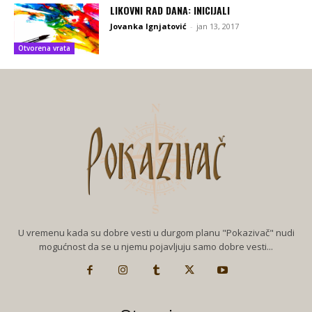
LIKOVNI RAD DANA: INICIJALI
Jovanka Ignjatović
-
jan 13, 2017
Otvorena vrata
U vremenu kada su dobre vesti u durgom planu "Pokazivač" nudi
mogućnost da se u njemu pojavljuju samo dobre vesti...