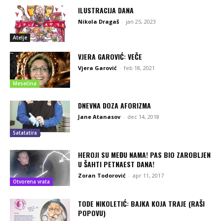
ILUSTRACIJA DANA
Nikola Dragaš
-
jan 25, 2023
Atelje
VJERA GAROVIĆ: VEČE
Vjera Garović
-
feb 18, 2021
Mesečina
DNEVNA DOZA AFORIZMA
Jane Atanasov
-
dec 14, 2018
Satatatira
HEROJI SU MEĐU NAMA! PAS BIO ZAROBLJEN
U ŠAHTI PETNAEST DANA!
Zoran Todorović
-
apr 11, 2017
Otvorena vrata
TODE NIKOLETIĆ: BAJKA KOJA TRAJE (RAŠI
POPOVU)