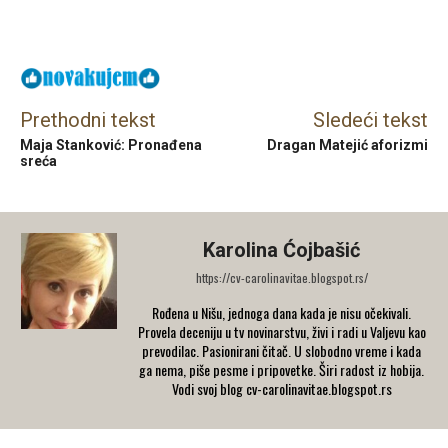
Facebook
X
Email
Prethodni tekst
Sledeći tekst
Maja Stanković: Pronađena
Dragan Matejić aforizmi
sreća
Karolina Ćojbašić
https://cv-carolinavitae.blogspot.rs/
Rođena u Nišu, jednoga dana kada je nisu očekivali.
Provela deceniju u tv novinarstvu, živi i radi u Valjevu kao
prevodilac. Pasionirani čitač. U slobodno vreme i kada
ga nema, piše pesme i pripovetke. Širi radost iz hobija.
Vodi svoj blog cv-carolinavitae.blogspot.rs