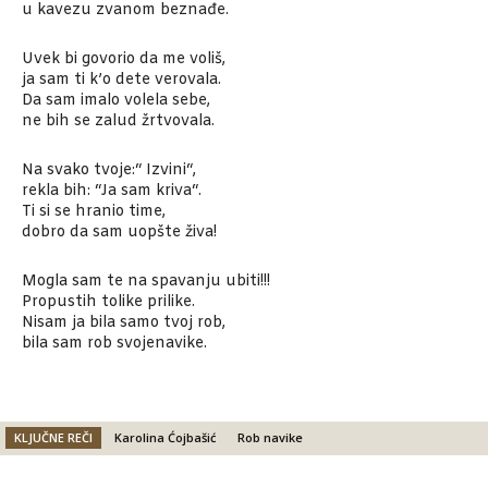
u kavezu zvanom beznađe.
Uvek bi govorio da me voliš,
ja sam ti k’o dete verovala.
Da sam imalo volela sebe,
ne bih se zalud žrtvovala.
Na svako tvoje:“ Izvini“,
rekla bih: “Ja sam kriva“.
Ti si se hranio time,
dobro da sam uopšte živa!
Mogla sam te na spavanju ubiti!!!
Propustih tolike prilike.
Nisam ja bila samo tvoj rob,
bila sam rob svojenavike.
KLJUČNE REČI
Karolina Ćojbašić
Rob navike