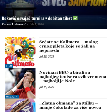
Đoković osvajač turnira = dobitan tiket
Zoran Todorović
-
feb 1, 2026
Sećate se Kalimera – malog
crnog pileta koje se žali na
nepravdu
jul 15, 2025
FILM
Novinari BBC-a birali su
najboljeg tenisera svih vremena
– najbolji je Nole
jul 15, 2025
MAGAZIN
„Zlatna obmana“ za Milku –
manje čokolade za više novca