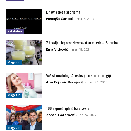
Dnevna doza aforizma
Nebojša Čandić
-
maj 8, 2017
Satatatira
Zdravlje i lepota: Neverovatan eliksir – Surutka
Ema Vitković
-
maj 18, 2021
Magazin
Vaš stomatolog: Anestezija u stomatologiji
Ana Bojanić Kecojević
-
mar 21, 2016
Magazin
100 najmoćnijih Srba u svetu
Zoran Todorović
-
jan 24, 2022
Magazin