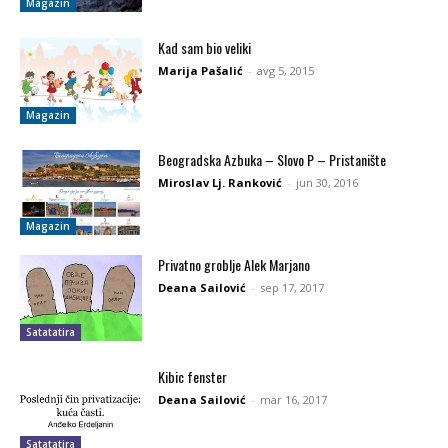
Magazin
Kad sam bio veliki
Marija Pašalić
-
avg 5, 2015
Magazin
Beogradska Azbuka – Slovo P – Pristanište
Miroslav Lj. Ranković
-
jun 30, 2016
Magazin
Privatno groblje Alek Marjano
Deana Sailović
-
sep 17, 2017
Satatatira
Kibic fenster
Deana Sailović
-
mar 16, 2017
Satatatira