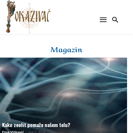
Magazin
Kako zeolit pomaže našem telu?
Ema Vitković
-
avg 2, 2026