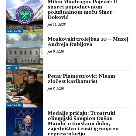
Milan Miodragov Pajević: U
susret popodnevnom
polufinalnom meču Siner-
Đoković
jul 11, 2025
MAGAZIN
Moskovski trolejbus 10 – Muzej
Andreja Rubljova
jul 9, 2025
ATELJE
Petar Pismestrović: Nisam
zločest karikaturist
jul 8, 2025
MAGAZIN
Medalje pričaju: Trostruki
olimpijski šampion Dušan
Mandić o timskom duhu,
zajedništvu i časti igranja za
reprezentaciju