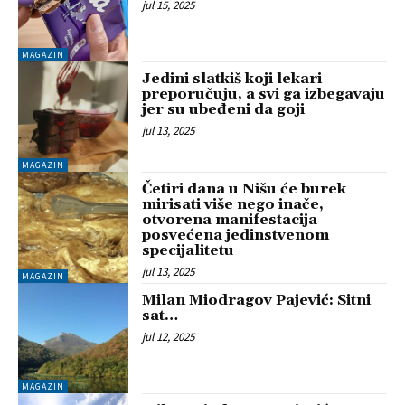
jul 15, 2025
MAGAZIN
Jedini slatkiš koji lekari
preporučuju, a svi ga izbegavaju
jer su ubeđeni da goji
jul 13, 2025
MAGAZIN
Četiri dana u Nišu će burek
mirisati više nego inače,
otvorena manifestacija
posvećena jedinstvenom
specijalitetu
jul 13, 2025
MAGAZIN
Milan Miodragov Pajević: Sitni
sat…
jul 12, 2025
MAGAZIN