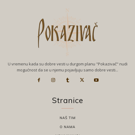
U vremenu kada su dobre vesti u durgom planu "Pokazivač" nudi
mogućnost da se u njemu pojavljuju samo dobre vesti...
Stranice
NAŠ TIM
O NAMA