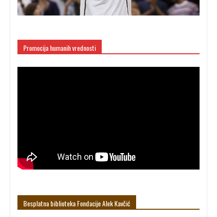
Promocija humanih vrednosti
Besplatna biblioteka Fondacije Alek Кavčić