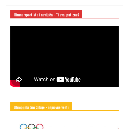
Himna sportista i navijača - Ti svoj put znaš
Olimpijski tim Srbije - najnovije vesti