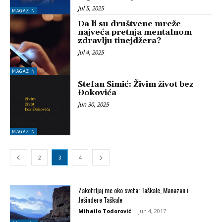
jul 5, 2025
MAGAZIN
Da li su društvene mreže
najveća pretnja mentalnom
zdravlju tinejdžera?
jul 4, 2025
MAGAZIN
Stefan Simić: Živim život bez
Đokovića
jun 30, 2025
MAGAZIN
2
3
4
Zakotrljaj me oko sveta: Taškale, Manazan i
Ješindere Taškale
Mihailo Todorović
-
jun 4, 2017