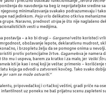
e jasno i precizno odslikao funkcionisanje
„terora većine
oniženja do navođenja na beg iz neprijateljske sredine s
e njegovog minimalizovanja svakako podrazumevaju i ta
grupe nad jedinkom.
Pejo
vrlo delikatno otkriva mehanizme n
a grupe. Naravno, prednost
strip
a je što nije naglašeno d
acionalističkih vesti u medijima.
a postavlja – a ko bi drugi –
Gargamel
vešto koristeći vrl
 mrgodnost, obožavanje lepote, deklarativnu mudrost, skl
onačno, i brzopletu želju da se pomogne onima u nevolji. O
istiti protiv potencijalne žrtve.
Gagamel
ova je namera 
što mu i uspeva, barem za kratko i za malo, jer
Veliki Št
amel
a isti je kao i onaj koji je veštac primenio – korišćenje
latu koja ga odvodi u zatvoreni kovčeg. Tako svako dobija o
te jer vam se može ostvariti.“
alentu, pripovedačkoj i crtačkoj veštini, gradi priče na o
 infantilnost uz poneku ne baš prijatnu scenu zapleteni su