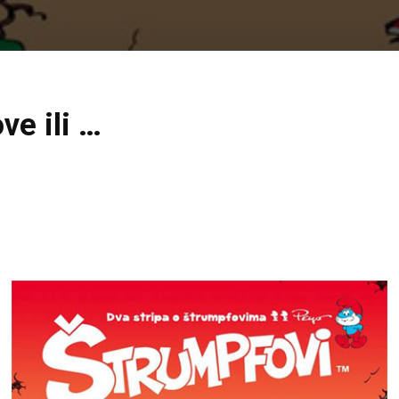
e ili …