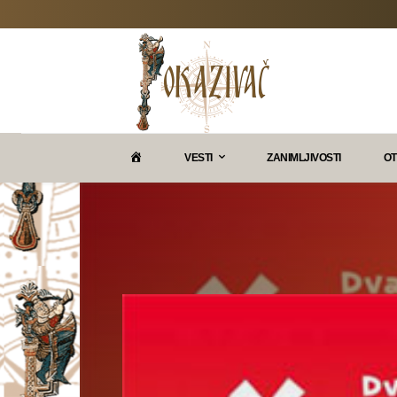
P
VESTI
ZANIMLJIVOSTI
OT
O
K
A
Z