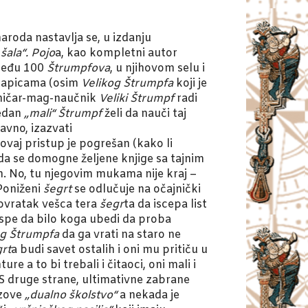
roda nastavlja se, u izdanju
šala“. Pojo
a, kao kompletni autor
 među 100
Štrumpfova
, u njihovom selu i
 kapicama (osim
Velikog Štrumpfa
koji je
emičar-mag-naučnik
Veliki Štrumpf
radi
jedan
„mali“ Štrumpf
želi da nauči taj
avno, izazvati
 ovaj pristup je pogrešan (kako li
a se domogne željene knjige sa tajnim
n. No, tu njegovim mukama nije kraj –
 Poniženi
šegrt
se odlučuje na očajnički
povratak vešca tera
šegr
ta da iscepa list
 uspe da bilo koga ubedi da proba
og Štrumpfa
da ga vrati na staro ne
rt
a budi savet ostalih i oni mu pritiču u
re a to bi trebali i čitaoci, oni mali i
a. S druge strane, ultimativne zabrane
 zove
„dualno školstvo“
a nekada je