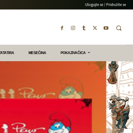
Ulogujte se / Pridružite se
TATATIRA
MESEČINA
POKAZIVAČICA