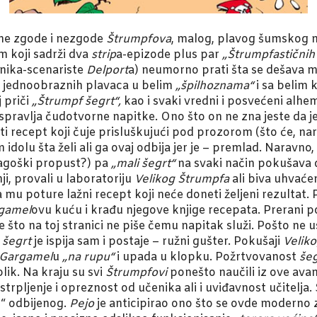
ne zgode i nezgode
Štrumpfova
, malog, plavog šumskog na
 koji sadrži dva
strip
a-epizode plus par
„Štrumpfastičnih 
nika-scenariste
Delport
a) neumorno prati šta se dešava
ja jednoobraznih plavaca u belim
„špilhoznama“
i sa belim
 priči
„Štrumpf šegrt“,
kao i svaki vredni i posvećeni alh
, spravlja čudotvorne napitke. Ono što on ne zna jeste da 
 recept koji čuje prisluškujući pod prozorom (što će, nar
dolu šta želi ali ga ovaj odbija jer je – premlad. Naravno,
goški propust?) pa
„mali šegrt“
na svaki način pokušava d
ji, provali u laboratoriju
Velikog Štrumpfa
ali biva uhvaće
 mu poture lažni recept koji neće doneti željeni rezultat.
gamel
ovu kuću i krađu njegove knjige recepata. Prerani 
 što na toj stranici ne piše čemu napitak služi. Pošto ne
)
šegrt
je ispija sam i postaje – ružni gušter. Pokušaji
Velik
Gargamel
u
„na rupu“
i upada u klopku. Požrtvovanost
šeg
lik. Na kraju su svi
Štrumpfovi
ponešto naučili iz ove avantu
i strpljenje i opreznost od učenika ali i uviđavnost učitelj
i“ odbijenog.
Pejo
je anticipirao ono što se ovde moderno