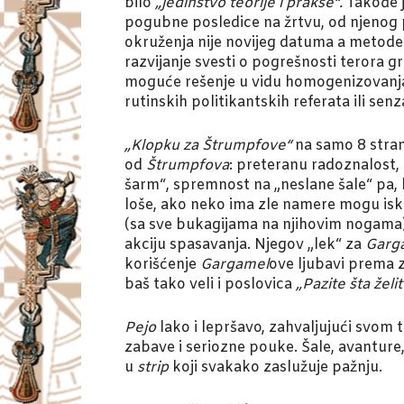
bilo
„jedinstvo teorije i prakse“.
Takođe j
pogubne posledice na žrtvu, od njenog p
okruženja nije novijeg datuma a metod
razvijanje svesti o pogrešnosti terora 
moguće rešenje u vidu homogenizovanj
rutinskih politikantskih referata ili senz
„Klopku za Štrumpfove“
na samo 8 stran
od
Štrumpfova
: preteranu radoznalost,
šarm“, spremnost na „neslane šale“ pa, k
loše, ako neko ima zle namere mogu iskor
(sa sve bukagijama na njihovim nogama) 
akciju spasavanja. Njegov „lek“ za
Garg
korišćenje
Gargamel
ove ljubavi prema z
baš tako veli i poslovica
„Pazite šta želi
Pejo
lako i lepršavo, zahvaljujući svom t
zabave i seriozne pouke. Šale, avanture,
u
strip
koji svakako zaslužuje pažnju.