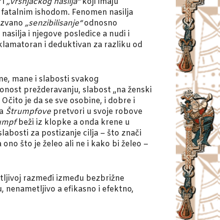
“
i
„vršnjačkog nasilja“
koji imaju
a fatalnim ishodom. Fenomen nasilja
kozvano
„senzibilisanje“
odnosno
asilja i njegove posledice a nudi i
eklamatoran i deduktivan za razliku od
ine, mane i slabosti svakog
onost prežderavanju, slabost „na ženski
čito je da se sve osobine, i dobre i
da
Štrumpfove
pretvori u svoje robove
rumpf
beži iz klopke a onda krene u
 slabosti za postizanje cilja – što znači
no što je želeo ali ne i kako bi želeo –
setljivoj razmeđi između bezbrižne
, nenametljivo a efikasno i efektno,