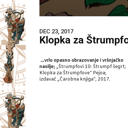
DEC 23, 2017
Klopka za Štrumpfov
…vrlo opasno obrazovanje i vršnjačko
nasilje;
„Štrumpfovi 10: Štrumpf šegrt;
Klopka za Štrumpfove“ Pejoa;
izdavač „Čarobna knjiga“, 2017.