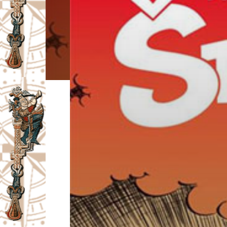
I
V
A
Č