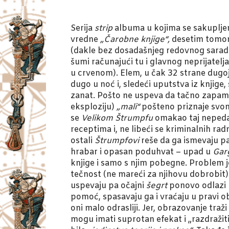
Serija
strip
albuma u kojima se sakuplje
vredne
„Čarobne knjige“,
desetim tomom
(dakle bez dosadašnjeg redovnog sarad
šumi računajući tu i glavnog neprijatel
u crvenom). Elem, u čak 32 strane dugoj
dugo u noć i, sledeći uputstva iz knjige
zanat. Pošto ne uspeva da tačno zapamti
eksploziju)
„mali“
pošteno priznaje svom i
se
Velikom Štrumpfu
omakao taj nepeda
receptima i, ne libeći se kriminalnih radn
ostali
Štrumpfovi
reše da ga ismevaju pa
hrabar i opasan poduhvat – upad u
Gar
knjige i samo s njim pobegne. Problem je
tečnost (ne mareći za njihovu dobrobit
uspevaju pa očajni
šegrt
ponovo odlazi
pomoć, spasavaju ga i vraćaju u pravi ob
oni malo odrasliji. Jer, obrazovanje traž
mogu imati suprotan efekat i „razdražit