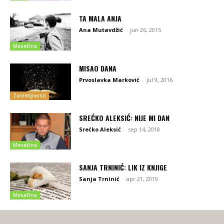
TA MALA ANJA
Ana Mutavdžić
-
jun 26, 2015
Mesečina
MISAO DANA
Prvoslavka Marković
-
jul 9, 2016
Zanimljivosti
SREĆKO ALEKSIĆ: NIJE MI DAN
Srećko Aleksić
-
sep 14, 2018
Mesečina
SANJA TRNINIĆ: LIK IZ KNJIGE
Sanja Trninić
-
apr 21, 2019
Mesečina