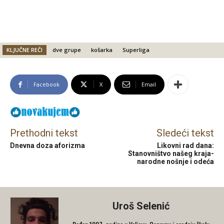
KLJUČNE REČI
dve grupe
košarka
Superliga
Facebook
X
Email
Prethodni tekst
Sledeći tekst
Dnevna doza aforizma
Likovni rad dana:
Stanovništvo našeg kraja-
narodne nošnje i odeća
Uroš Selenić