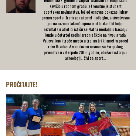
Rođen 1997. godine u Valjevu. Osnovnu i srednju školu
završio u rodnom gradu, a trenutno je student
sportskog novinarstva. Još od osnovne pokazao ljubav
prema sportu. Trenirao rukomet i odbojku, a učestvovao
je i na raznim takmičenjima iz atletike. Od boljih
rezultata u atletici ističu se zlatna medalja u bacanju
kugle u četvrtoj godini srednje škole na nivou grada
Valjeva, kao i treće mesto u trci na tri kilometra pored
reke Gradac. Akreditovani novinar sa Evropskog
prvenstva u vaterpolu 2016. godine, obožava istoriju i
arheologiju, živi za sport...
PROČITAJTE!