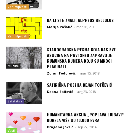
Zanimljivosti
DA LI STE ZNALI: ALPHEUS BELLULUS
Marija Pašalić
-
mar 18, 2016
Zanimljivosti
STAROGRADSKA PESMA KOJA NAS SVE
ASOCIRA NA PRVI SNEG ZAPRAVO JE
RUMUNSKA NUMERA KOJU SU MNOGI
PLAGIRALI
Muzika
Zoran Todorović
-
mar 15, 2018
SATIRIČNA POEZIJA DEJAN TOFČEVIĆ
Deana Sailović
-
avg 23, 2018
Satatatira
HUMANITARNA AKCIJA „POPLAVA LJUBAVI“
DONELA VIŠE OD 10.000 EVRA
Dragana Joksić
-
sep 22, 2014
Vesti