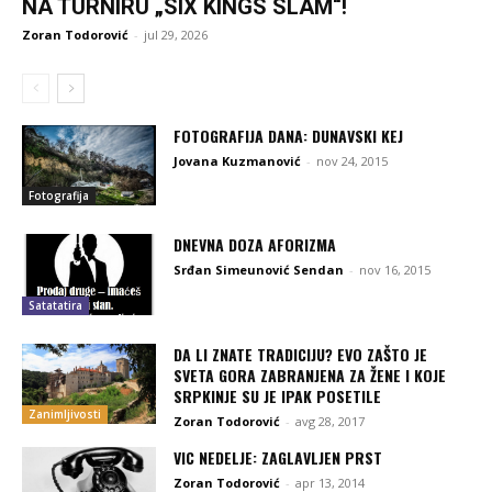
NA TURNIRU „SIX KINGS SLAM“!
Zoran Todorović
-
jul 29, 2026
FOTOGRAFIJA DANA: DUNAVSKI KEJ
Jovana Kuzmanović
-
nov 24, 2015
Fotografija
DNEVNA DOZA AFORIZMA
Srđan Simeunović Sendan
-
nov 16, 2015
Satatatira
DA LI ZNATE TRADICIJU? EVO ZAŠTO JE
SVETA GORA ZABRANJENA ZA ŽENE I KOJE
SRPKINJE SU JE IPAK POSETILE
Zanimljivosti
Zoran Todorović
-
avg 28, 2017
VIC NEDELJE: ZAGLAVLJEN PRST
Zoran Todorović
-
apr 13, 2014