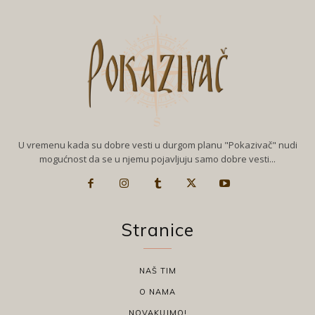
U vremenu kada su dobre vesti u durgom planu "Pokazivač" nudi
mogućnost da se u njemu pojavljuju samo dobre vesti...
Stranice
NAŠ TIM
O NAMA
NOVAKUJMO!