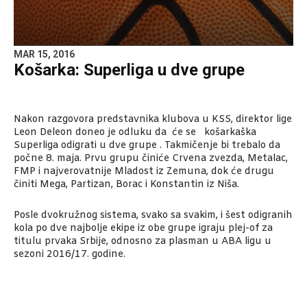
MAR 15, 2016
Košarka: Superliga u dve grupe
Nakon razgovora predstavnika klubova u KSS, direktor lige
Leon Deleon doneo je odluku da će se košarkaška
Superliga odigrati u dve grupe . Takmičenje bi trebalo da
počne 8. maja. Prvu grupu činiće Crvena zvezda, Metalac,
FMP i najverovatnije Mladost iz Zemuna, dok će drugu
činiti Mega, Partizan, Borac i Konstantin iz Niša.
Posle dvokružnog sistema, svako sa svakim, i šest odigranih
kola po dve najbolje ekipe iz obe grupe igraju plej-of za
titulu prvaka Srbije, odnosno za plasman u ABA ligu u
sezoni 2016/17. godine.