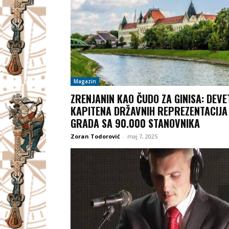
Magazin
ZRENJANIN KAO ČUDO ZA GINISA: DEVE
KAPITENA DRŽAVNIH REPREZENTACIJA 
GRADA SA 90.000 STANOVNIKA
Zoran Todorović
-
maj 7, 2025