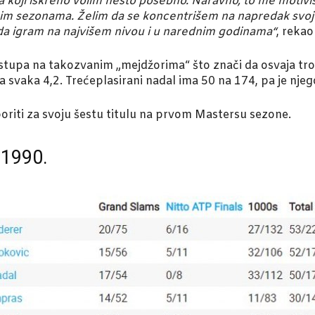
rta koji iskreno volim nešto posebno. Naravno, to me motiv
ednim sezonama. Želim da se koncentrišem na napredak svoje
n da igram na najvišem nivou i u narednim godinama“
, rekao
astupa na takozvanim „mejdžorima“ što znači da osvaja trof
na svaka 4,2. Trećeplasirani nadal ima 50 na 174, pa je nje
 boriti za svoju šestu titulu na prvom Mastersu sezone.
 1990.