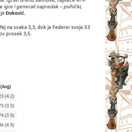
iše. Igrati Grend slemove, najveće ATP
 igre i generali napredak – psihički,
 je
Đoković
.
ej na svaka 3,3, dok je Federer svoje 53
gov prosek 3,5.