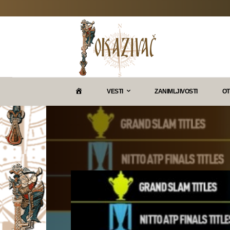
P
VESTI
ZANIMLJIVOSTI
OT
O
K
A
Z