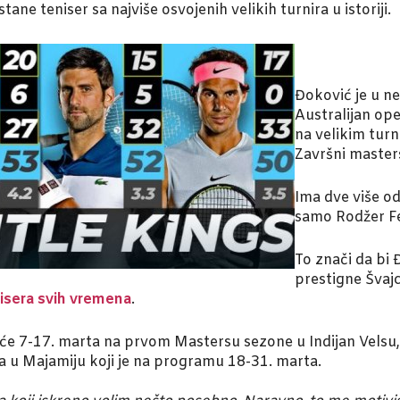
e teniser sa najviše osvojenih velikih turnira u istoriji.
Đoković je u n
Australijan ope
na velikim turn
Završni master
Ima dve više od
samo Rodžer Fed
To znači da bi
prestigne Švaj
nisera svih vremena
.
će 7-17. marta na prvom Mastersu sezone u Indijan Velsu, a 
ka u Majamiju koji je na programu 18-31. marta.