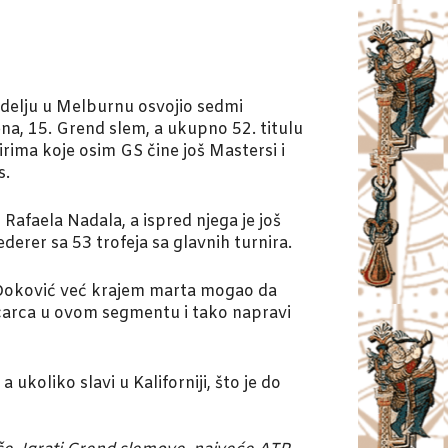
edelju u Melburnu osvojio sedmi
na, 15. Grend slem, a ukupno 52. titulu
irima koje osim GS čine još Mastersi i
s.
 Rafaela Nadala, a ispred njega je još
erer sa 53 trofeja sa glavnih turnira.
 Đoković već krajem marta mogao da
carca u ovom segmentu i tako napravi
ukoliko slavi u Kaliforniji, što je do