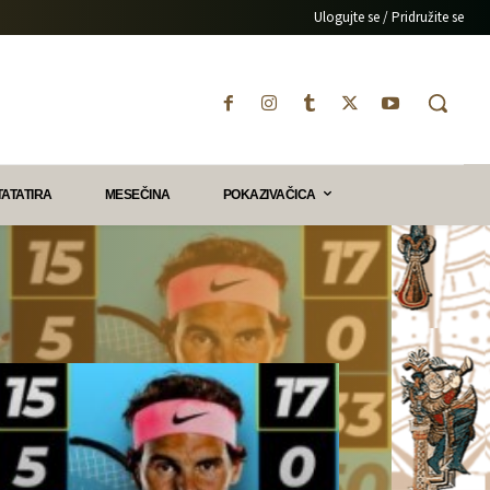
Ulogujte se / Pridružite se
TATATIRA
MESEČINA
POKAZIVAČICA