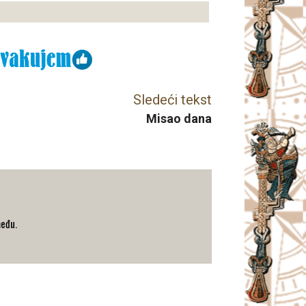
Sledeći tekst
Misao dana
među.