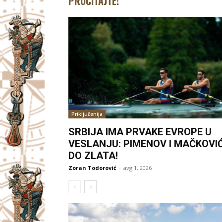
PROČITAJTE!
Priključenija
SRBIJA IMA PRVAKE EVROPE U
VESLANJU: PIMENOV I MAČKOVI
DO ZLATA!
Zoran Todorović
-
avg 1, 2026