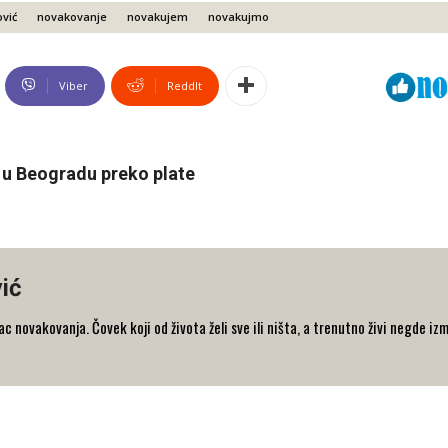
vić
novakovanje
novakujem
novakujmo
Viber
ReddIt
u Beogradu preko plate
ić
 novakovanja. Čovek koji od života želi sve ili ništa, a trenutno živi negde iz