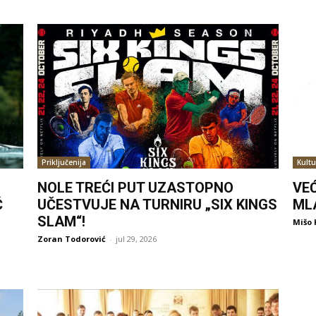
Priključenija
Kultu
NOLE TREĆI PUT UZASTOPNO
VE
Ć
UČESTVUJE NA TURNIRU „SIX KINGS
ML
SLAM“!
Mišo 
Zoran Todorović
-
jul 29, 2026