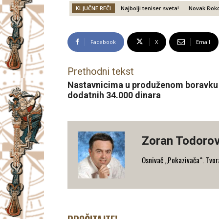
KLJUČNE REČI
Najbolji teniser sveta!
Novak Đoko
Facebook
X
Email
Prethodni tekst
Nastavnicima u produženom boravku 
dodatnih 34.000 dinara
Zoran Todorov
Osnivač „Pokazivača“. Tvorac