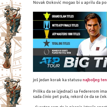
Novak Đoković mogao bi u aprilu da postan
još jedan korak ka statusu
najboljeg te
Priliku da se izjednači sa Federerom ima
sada činio pet puta, rekord će da se če