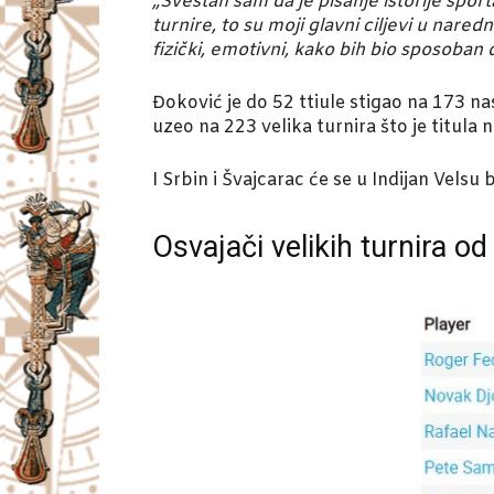
„Svestan sam da je pisanje istorije spo
turnire, to su moji glavni ciljevi u nar
fizički, emotivni, kako bih bio sposoba
Đoković je do 52 ttiule stigao na 173 n
uzeo na 223 velika turnira što je titula 
I Srbin i Švajcarac će se u Indijan Velsu
Osvajači velikih turnira od