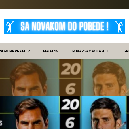
VORENA VRATA
MAGAZIN
POKAZIVAČ POKAZUJE
SA