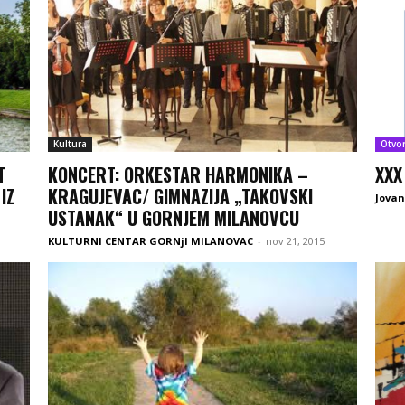
Kultura
Otvo
T
КONCERT: ОRKESTAR HARMONIKA –
XXX
IZ
КRAGUJEVAC/ GIMNAZIJA „TAKOVSKI
Jovan
USTANAK“ U GORNJEM MILANOVCU
KULTURNI CENTAR GORNjI MILANOVAC
-
nov 21, 2015