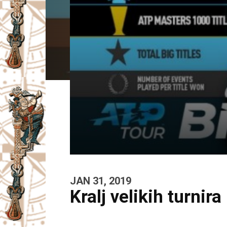
I
V
A
Č
JAN 31, 2019
Kralj velikih turni