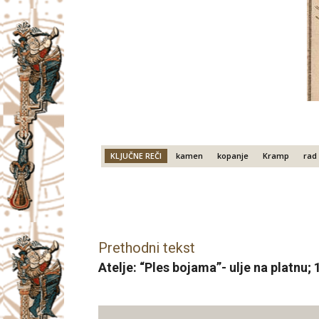
KLJUČNE REČI
kamen
kopanje
Kramp
rad
Facebook
X
Email
Prethodni tekst
Atelje: “Ples bojama”- ulje na platnu