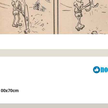
Viber
ReddIt
; 100x70cm