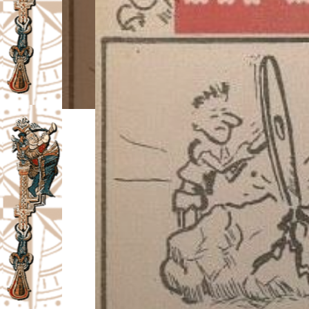
I
V
A
Č