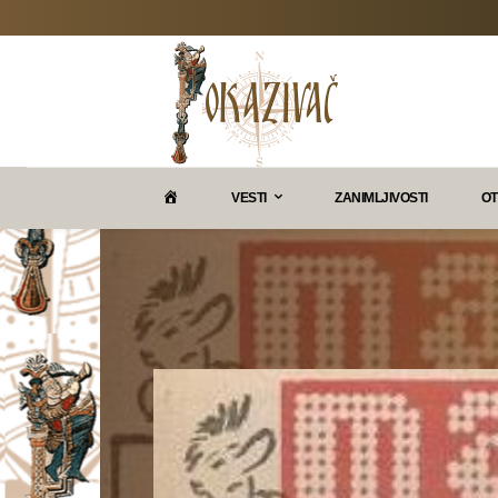
P
VESTI
ZANIMLJIVOSTI
OT
O
K
A
Z