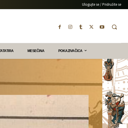
Ulogujte se / Pridružite se
TATATIRA
MESEČINA
POKAZIVAČICA