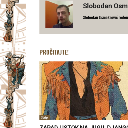
Slobodan Osm
Slobodan Osmokrović rođen 
PROČITAJTE!
Strip
ZAPAD I ISTOK NA JUGU: DJANG