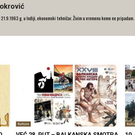
okrović
21.9.1963 g. u Inđiji, ekonomski tehničar. Živim u vremenu kome ne pripadam.
Kultura
Kultu
O
VEĆ 28. PUT – BALKANSKA SMOTRA
10