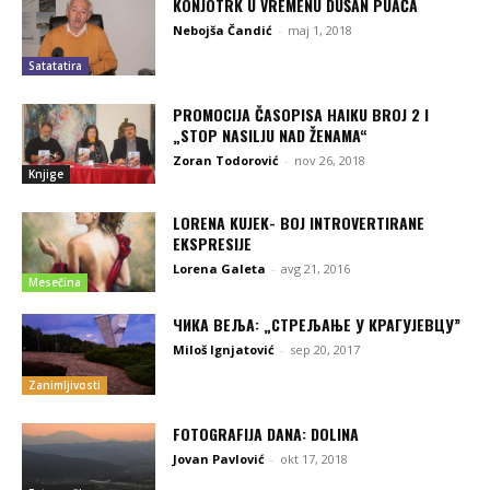
KONJOTRK U VREMENU DUŠAN PUAČA
Nebojša Čandić
-
maj 1, 2018
Satatatira
PROMOCIJA ČASOPISA HAIKU BROJ 2 I
„STOP NASILJU NAD ŽENAMA“
Zoran Todorović
-
nov 26, 2018
Knjige
LORENA KUJEK- BOJ INTROVERTIRANE
EKSPRESIJE
Lorena Galeta
-
avg 21, 2016
Mesečina
ЧИКА ВЕЉА: „СТРЕЉАЊЕ У КРАГУЈЕВЦУ”
Miloš Ignjatović
-
sep 20, 2017
Zanimljivosti
FOTOGRAFIJA DANA: DOLINA
Jovan Pavlović
-
okt 17, 2018