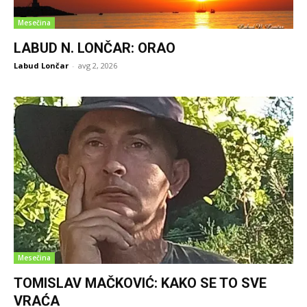
Mesečina
LABUD N. LONČAR: ORAO
Labud Lončar
-
avg 2, 2026
Mesečina
TOMISLAV MAČKOVIĆ: KAKO SE TO SVE
VRAĆA