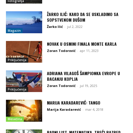
Fotografija
ŽARKO ILIĆ: KAKO DA SE USKLADIMO SA
SOPSTVENOM DUŠOM
Žarko Ilić
-
jul 2, 2022
Magazin
NOVAK U OSMINI FINALA MONTE KARLA
Zoran Todorović
-
apr 11, 2023
Priključenija
ADRIANA VILAGOŠ ŠAMPIONKA EVROPE U
BACANJU KOPLJA
Zoran Todorović
-
jul 19, 2025
Priključenija
MARIJA KARADAREVIĆ: TANGO
Marija Karadarević
-
mar 4, 2018
Mesečina
RADNI LIST, MATEMATIKA, TREĆI RAZRED