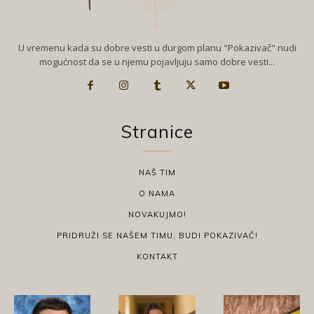
U vremenu kada su dobre vesti u durgom planu "Pokazivač" nudi
mogućnost da se u njemu pojavljuju samo dobre vesti...
Stranice
NAŠ TIM
O NAMA
NOVAKUJMO!
PRIDRUŽI SE NAŠEM TIMU, BUDI POKAZIVAČ!
KONTAKT