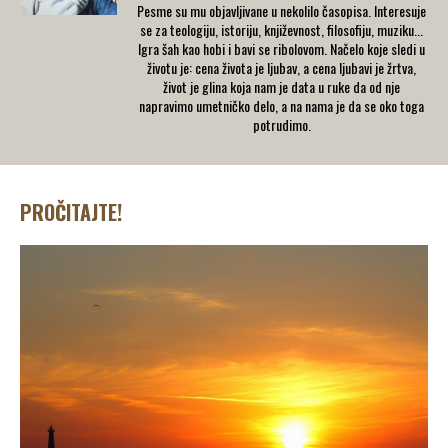
Pesme su mu objavljivane u nekolilo časopisa. Interesuje
se za teologiju, istoriju, književnost, filosofiju, muziku...
Igra šah kao hobi i bavi se ribolovom. Načelo koje sledi u
životu je: cena života je ljubav, a cena ljubavi je žrtva,
život je glina koja nam je data u ruke da od nje
napravimo umetničko delo, a na nama je da se oko toga
potrudimo.
PROČITAJTE!