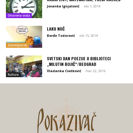
Jovanka Ignjatović
-
okt 7, 2014
Otvorena vrata
LAKU NOĆ
Đorđe Todorović
-
okt 15, 2014
Zanimljivosti
SVETSKI DAN POEZIJE U BIBLIOTECI
„MILUTIN BOJIĆ“/BEOGRAD
Vladanka Cvetković
-
mar 22, 2016
Kultura