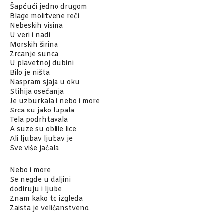
Šapćući jedno drugom
Blage molitvene reči
Nebeskih visina
U veri i nadi
Morskih širina
Zrcanje sunca
U plavetnoj dubini
Bilo je ništa
Naspram sjaja u oku
Stihija osećanja
Je uzburkala i nebo i more
Srca su jako lupala
Tela podrhtavala
A suze su oblile lice
Ali ljubav ljubav je
Sve više jačala
Nebo i more
Se negde u daljini
dodiruju i ljube
Znam kako to izgleda
Zaista je veličanstveno.