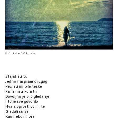
Foto: Labud N. Lončar
Stajali su tu
Jedno naspram drugog
Reči su im bile teške
Pa ih nisu koristili
Dovoljno je bilo gledanje
I to je sve govorilo
Hvala oprosti volim te
Gledali su se
Kao nebo i more