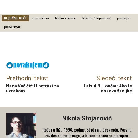
KLJUČNE REČI
mesecina
Nebo i more
Nikola Stojanović
poezija
pokazivac
Facebook
X
Email
Prethodni tekst
Sledeći tekst
Nada Vučičić: U potrazi za
Labud N. Lončar: Ako te
uzrokom
dozovu školjke
Nikola Stojanović
Rođen u Nišu, 1996. godine. Studira u Beogradu. Poeziju
zavoleo od malih nogu, vrlo rano i počeo sa pisanjem.