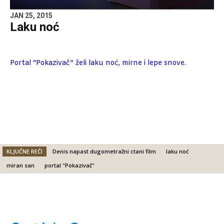
JAN 25, 2015
Laku noć
Portal “Pokazivač” želi laku noć, mirne i lepe snove.
KLJUČNE REČI
Denis napast dugometražni ctani film
laku noć
miran san
portal "Pokazivač"
Facebook
X
Email