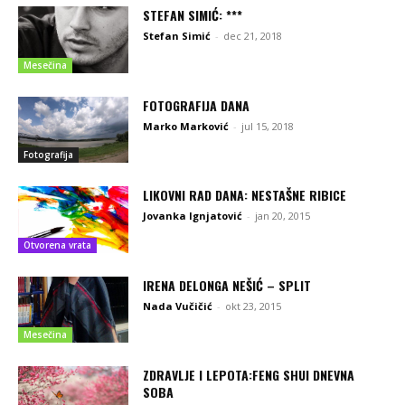
STEFAN SIMIĆ: ***
Stefan Simić
-
dec 21, 2018
Mesečina
FOTOGRAFIJA DANA
Marko Marković
-
jul 15, 2018
Fotografija
LIKOVNI RAD DANA: NESTAŠNE RIBICE
Jovanka Ignjatović
-
jan 20, 2015
Otvorena vrata
IRENA DELONGA NEŠIĆ – SPLIT
Nada Vučičić
-
okt 23, 2015
Mesečina
ZDRAVLJE I LEPOTA:FENG SHUI DNEVNA
SOBA