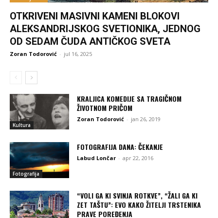
OTKRIVENI MASIVNI KAMENI BLOKOVI
ALEKSANDRIJSKOG SVETIONIKA, JEDNOG
OD SEDAM ČUDA ANTIČKOG SVETA
Zoran Todorović
-
jul 16, 2025
KRALJICA KOMEDIJE SA TRAGIČNOM
ŽIVOTNOM PRIČOM
Zoran Todorović
-
jan 26, 2019
Kultura
FOTOGRAFIJA DANA: ČEKANJE
Labud Lončar
-
apr 22, 2016
Fotografija
“VOLI GA KI SVINJA ROTKVE”, “ŽALI GA KI
ZET TAŠTU”: EVO KAKO ŽITELJI TRSTENIKA
PRAVE POREĐENJA