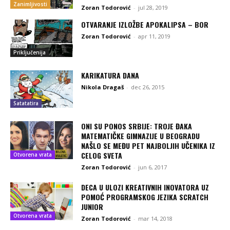
Zanimljivosti
Zoran Todorović
-
jul 28, 2019
OTVARANJE IZLOŽBE APOKALIPSA – BOR
Zoran Todorović
-
apr 11, 2019
Priključenija
KARIKATURA DANA
Nikola Dragaš
-
dec 26, 2015
Satatatira
ONI SU PONOS SRBIJE: TROJE ĐAKA
MATEMATIČKE GIMNAZIJE U BEOGRADU
NAŠLO SE MEĐU PET NAJBOLJIH UČENIKA IZ
CELOG SVETA
Otvorena vrata
Zoran Todorović
-
jun 6, 2017
DECA U ULOZI KREATIVNIH INOVATORA UZ
POMOĆ PROGRAMSKOG JEZIKA SCRATCH
JUNIOR
Otvorena vrata
Zoran Todorović
-
mar 14, 2018