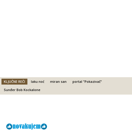
KLJUČNE REČI
laku noć
miran san
portal "Pokazivač"
Sunđer Bob Kockalone
Facebook
X
Email