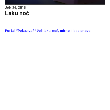
JAN 26, 2015
Laku noć
Portal “Pokazivač” želi laku noć, mirne i lepe snove.