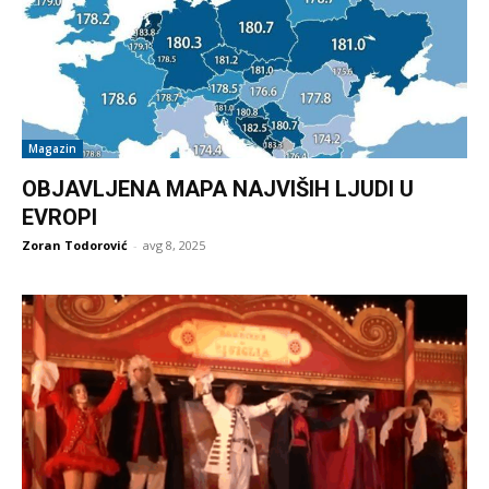
Magazin
OBJAVLJENA MAPA NAJVIŠIH LJUDI U
EVROPI
Zoran Todorović
-
avg 8, 2025