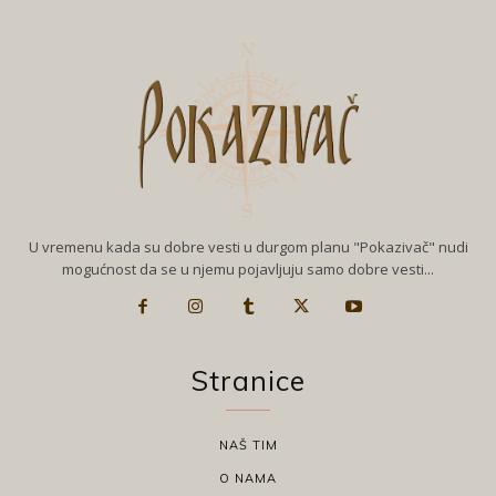
U vremenu kada su dobre vesti u durgom planu "Pokazivač" nudi
mogućnost da se u njemu pojavljuju samo dobre vesti...
Stranice
NAŠ TIM
O NAMA