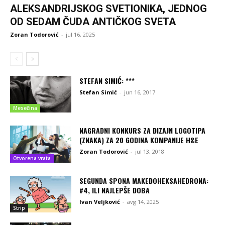
ALEKSANDRIJSKOG SVETIONIKA, JEDNOG
OD SEDAM ČUDA ANTIČKOG SVETA
Zoran Todorović
-
jul 16, 2025
STEFAN SIMIĆ: ***
Stefan Simić
-
jun 16, 2017
Mesečina
NAGRADNI KONKURS ZA DIZAJN LOGOTIPA
(ZNAKA) ZA 20 GODINA KOMPANIJE H&E
Zoran Todorović
-
jul 13, 2018
Otvorena vrata
SEGUNDA SPONA MAKEDOHEKSAHEDRONA:
#4, ILI NAJLEPŠE DOBA
Ivan Veljković
-
avg 14, 2025
Strip