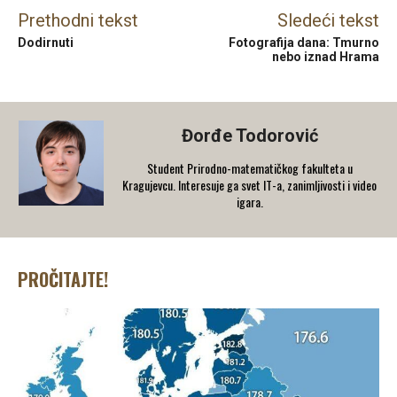
Prethodni tekst
Sledeći tekst
Dodirnuti
Fotografija dana: Tmurno
nebo iznad Hrama
Đorđe Todorović
Student Prirodno-matematičkog fakulteta u
Kragujevcu. Interesuje ga svet IT-a, zanimljivosti i video
igara.
PROČITAJTE!