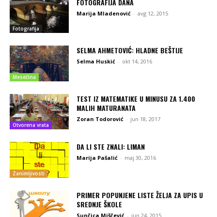
FOTOGRAFIJA DANA
Marija Mladenović
-
avg 12, 2015
Fotografija
SELMA AHMETOVIĆ: HLADNE BEŠTIJE
Selma Huskić
-
okt 14, 2016
Mesečina
TEST IZ MATEMATIKE U MINUSU ZA 1.400
MALIH MATURANATA
Zoran Todorović
-
jun 18, 2017
Otvorena vrata
DA LI STE ZNALI: LIMAN
Marija Pašalić
-
maj 30, 2016
Zanimljivosti
PRIMER POPUNJENE LISTE ŽELJA ZA UPIS U
SREDNJE ŠKOLE
Sunčica Miščević
-
jun 24, 2015