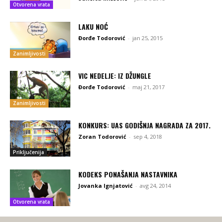
Otvorena vrata
LAKU NOĆ
Đorđe Todorović
-
jan 25, 2015
Zanimljivosti
VIC NEDELJE: IZ DŽUNGLE
Đorđe Todorović
-
maj 21, 2017
Zanimljivosti
KONKURS: UAS GODIŠNJA NAGRADA ZA 2017.
Zoran Todorović
-
sep 4, 2018
Priključenija
KODEKS PONAŠANJA NASTAVNIKA
Jovanka Ignjatović
-
avg 24, 2014
Otvorena vrata