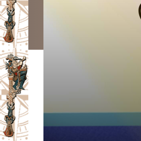
I
V
A
Č