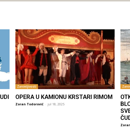
Zanimljivosti
Zanim
UDI
OPERA U KAMIONU KRSTARI RIMOM
OT
BL
Zoran Todorović
-
jul 18, 2025
SV
ČU
Zoran