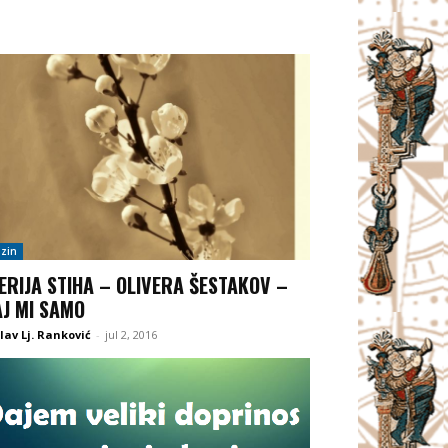
zin
ERIJA STIHA – OLIVERA ŠESTAKOV –
AJ MI SAMO
lav Lj. Ranković
-
jul 2, 2016