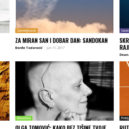
Zanimljivosti
Satat
ZA MIRAN SAN I DOBAR DAN: SANDOKAN
SKR
RAJ
Đorđe Todorović
-
jun 11, 2017
Deana
Mesečina
Prikl
OLGA TOMOVIĆ: KAKO BEZ TIŠINE TVOJE
RUT