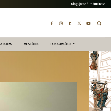
Ulogujte se / Pridružite se
TATATIRA
MESEČINA
POKAZIVAČICA