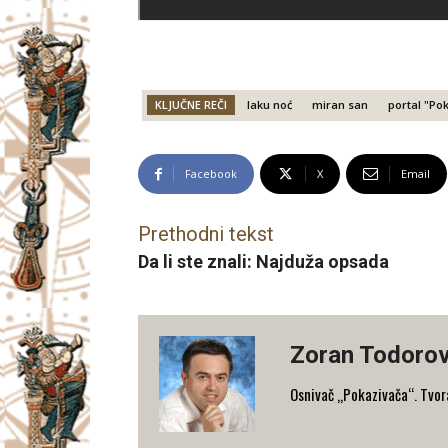
KLJUČNE REČI
laku noć
miran san
portal "Po
Facebook
X
Email
Prethodni tekst
Da li ste znali: Najduža opsada
Zoran Todorov
Osnivač „Pokazivača“. Tvorac