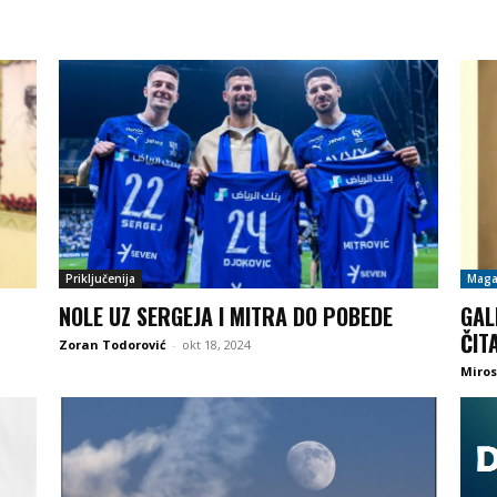
Priključenija
Maga
NOLE UZ SERGEJA I MITRA DO POBEDE
GAL
ČIT
Zoran Todorović
-
okt 18, 2024
Miros