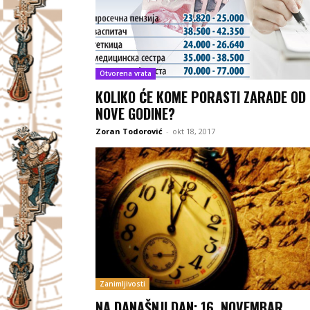
Otvorena vrata
KOLIKO ĆE KOME PORASTI ZARADE OD
NOVE GODINE?
Zoran Todorović
-
okt 18, 2017
Zanimljivosti
NA DANAŠNJI DAN: 16. NOVEMBAR