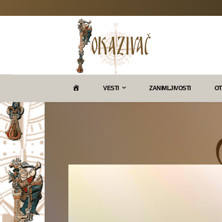
P
VESTI
ZANIMLJIVOSTI
OT
O
K
A
Z