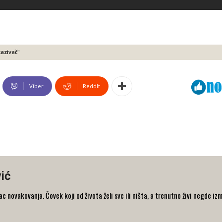
kazivač"
Viber
ReddIt
ić
 novakovanja. Čovek koji od života želi sve ili ništa, a trenutno živi negde iz