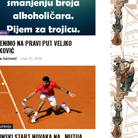
atira
ENIMO NA PRAVI PUT VELJKO
KOVIĆ
 Sailović
-
mar 31, 2016
jučenija
INSKI START NOVAKA NA „MUTUA