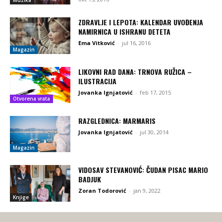
Muzika
ZDRAVLJE I LEPOTA: KALENDAR UVOĐENJA
NAMIRNICA U ISHRANU DETETA
Ema Vitković
-
jul 16, 2016
Magazin
LIKOVNI RAD DANA: TRNOVA RUŽICA –
ILUSTRACIJA
Jovanka Ignjatović
-
feb 17, 2015
Otvorena vrata
RAZGLEDNICA: MARMARIS
Jovanka Ignjatović
-
jul 30, 2014
Magazin
VIDOSAV STEVANOVIĆ: ČUDAN PISAC MARIO
BADJUK
Zoran Todorović
-
jan 9, 2022
Knjige