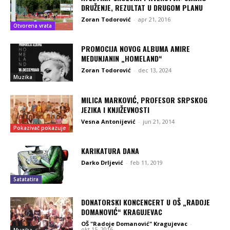
DRUŽENJE, REZULTAT U DRUGOM PLANU
Zoran Todorović
-
apr 21, 2016
Otvorena vrata
PROMOCIJA NOVOG ALBUMA AMIRE
MEDUNJANIN „HOMELAND“
Zoran Todorović
-
dec 13, 2024
Muzika
MILICA MARKOVIĆ, PROFESOR SRPSKOG
JEZIKA I KNJIŽEVNOSTI
Vesna Antonijević
-
jun 21, 2014
Pokazivač pokazuje
KARIKATURA DANA
Darko Drljević
-
feb 11, 2019
Satatatira
DONATORSKI KONCENCERT U OŠ „RADOJE
DOMANOVIĆ“ KRAGUJEVAC
OŠ "Radoje Domanović" Kragujevac
-
okt 15, 2016