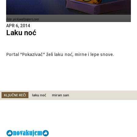
Foto: pickywallpapers.com
APR 6, 2014
Laku noć
Portal “Pokazivač” želi laku noć, mirne i lepe snove.
KLJUČNE REČI
laku noć
miran san
Facebook
X
Email