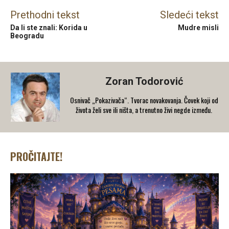
Prethodni tekst
Sledeći tekst
Da li ste znali: Korida u
Mudre misli
Beogradu
Zoran Todorović
Osnivač „Pokazivača“. Tvorac novakovanja. Čovek koji od
života želi sve ili ništa, a trenutno živi negde između.
PROČITAJTE!