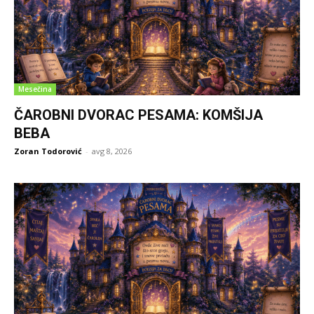
Mesečina
ČAROBNI DVORAC PESAMA: KOMŠIJA
BEBA
Zoran Todorović
-
avg 8, 2026