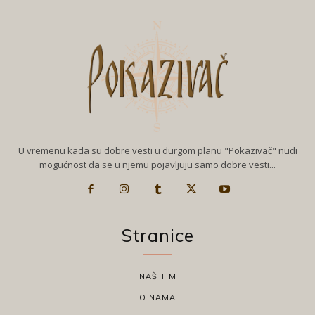
U vremenu kada su dobre vesti u durgom planu "Pokazivač" nudi
mogućnost da se u njemu pojavljuju samo dobre vesti...
Stranice
NAŠ TIM
O NAMA