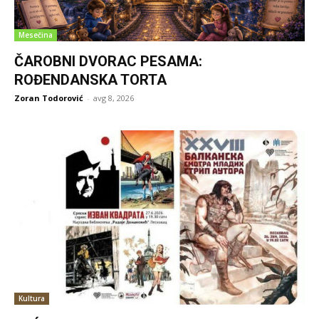
Mesečina
ČAROBNI DVORAC PESAMA:
ROĐENDANSKA TORTA
Zoran Todorović
-
avg 8, 2026
Kultura