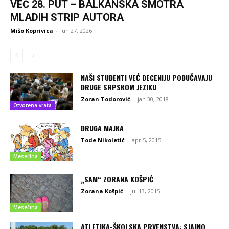
VEĆ 28. PUT – BALKANSKA SMOTRA
MLADIH STRIP AUTORA
Mišo Koprivica
-
jun 27, 2026
NAŠI STUDENTI VEĆ DECENIJU PODUČAVAJU
DRUGE SRPSKOM JEZIKU
Zoran Todorović
-
jan 30, 2018
Otvorena vrata
DRUGA MAJKA
Tode Nikoletić
-
apr 5, 2015
Mesečina
„SAM“ ZORANA KOŠPIĆ
Zorana Košpić
-
jul 13, 2015
Mesečina
ATLETIKA-ŠKOLSKA PRVENSTVA: SJAJNO