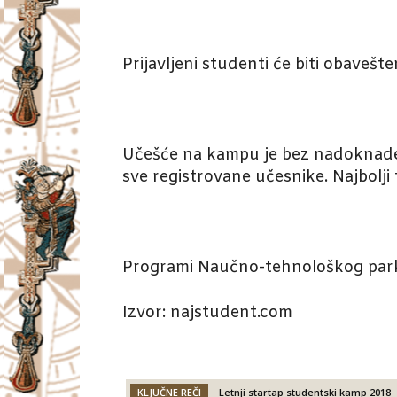
Prijavljeni studenti će biti obavešt
Učešće na kampu je bez nadoknade.
sve registrovane učesnike. Najbolji 
Programi Naučno-tehnološkog parka 
Izvor: najstudent.com
KLJUČNE REČI
Letnji startap studentski kamp 2018