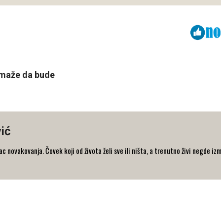
Viber
ReddIt
omaže da bude
ić
 novakovanja. Čovek koji od života želi sve ili ništa, a trenutno živi negde iz