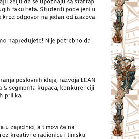
imaju želju da se upoznaju sa startap
ugih fakulteta. Studenti podeljeni u
ne kroz odgovor na jedan od izazova
učno napredujete! Nije potrebno da
ranja poslovnih ideja, razvoja LEAN
la & segmenta kupaca, konkurenciji
 prilika.
a u zajednici, a timovi će na
roz kreativne radionice i timsku