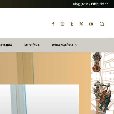
Ulogujte se / Pridružite se
TATATIRA
MESEČINA
POKAZIVAČICA