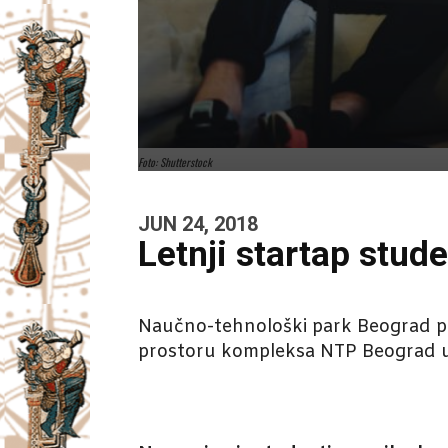
Foto: Shutterstock
JUN 24, 2018
Letnji startap stu
Naučno-tehnološki park Beograd pok
prostoru kompleksa NTP Beograd u