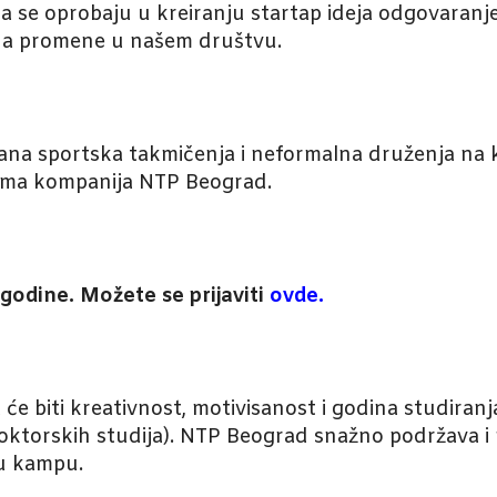
 da se oprobaju u kreiranju startap ideja odgovaranj
i na promene u našem društvu.
ana sportska takmičenja i neformalna druženja na ko
cima kompanija NTP Beograd.
 godine. Možete se prijaviti
ovde
.
 će biti kreativnost, motivisanost i godina studiran
doktorskih studija). NTP Beograd snažno podržava 
 u kampu.