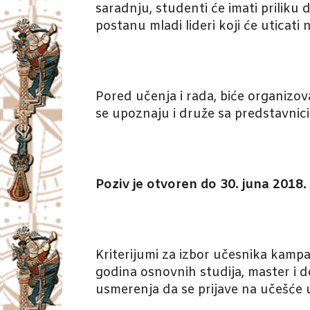
saradnju, studenti će imati priliku
postanu mladi lideri koji će uticat
Pored učenja i rada, biće organizov
se upoznaju i druže sa predstavni
Poziv je otvoren do 30. juna 2018.
Kriterijumi za izbor učesnika kampa
godina osnovnih studija, master i 
usmerenja da se prijave na učešće