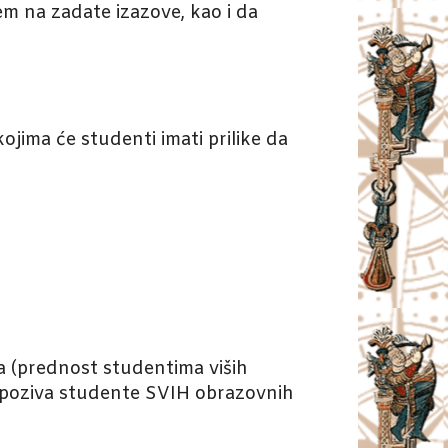
em na zadate izazove, kao i da
jima će studenti imati prilike da
ja (prednost studentima viših
i poziva studente SVIH obrazovnih