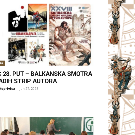
ra
Ć 28. PUT – BALKANSKA SMOTRA
ADIH STRIP AUTORA
Koprivica
-
jun 27, 2026