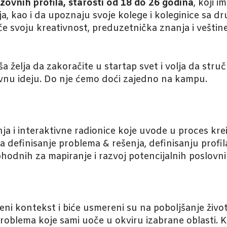
ovnih profila, starosti od 18 do 26 godina
, koji 
a, kao i da upoznaju svoje kolege i koleginice sa dr
aće svoju kreativnost, preduzetnička znanja i vešti
 želja da zakoračite u startap svet i volja da str
lovnu ideju. Do nje ćemo doći zajedno na kampu.
i interaktivne radionice koje uvode u proces krei
definisanje problema & rešenja, definisanju profi
phodnih za mapiranje i razvoj potencijalnih poslovnih
veni kontekst i biće usmereni su na poboljšanje život
roblema koje sami uoče u okviru izabrane oblasti. K