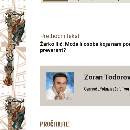
Facebook
X
Email
Prethodni tekst
Žarko Ilić: Može li osoba koja nam p
prevarant?
Zoran Todorov
Osnivač „Pokazivača“. Tvorac
PROČITAJTE!