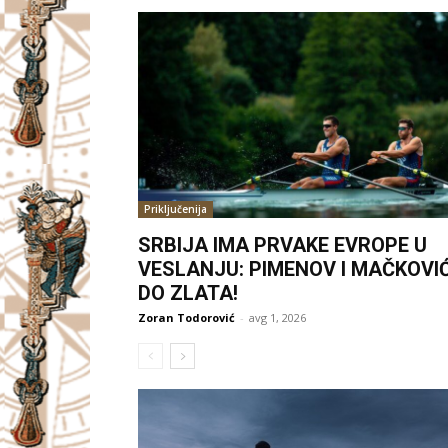
Priključenija
SRBIJA IMA PRVAKE EVROPE U
VESLANJU: PIMENOV I MAČKOVI
DO ZLATA!
Zoran Todorović
-
avg 1, 2026