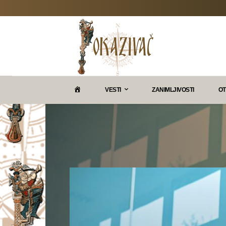
P
VESTI
ZANIMLJIVOSTI
OT
O
K
A
Z