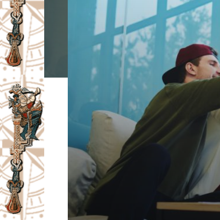
I
V
A
Č