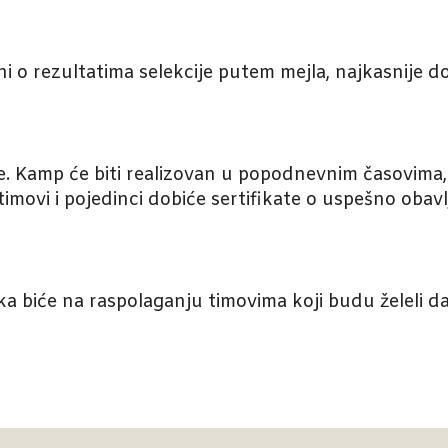
eni o rezultatima selekcije putem mejla, najkasnije do
 Kamp će biti realizovan u popodnevnim časovima, 
timovi i pojedinci dobiće sertifikate o uspešno obavl
biće na raspolaganju timovima koji budu želeli da 