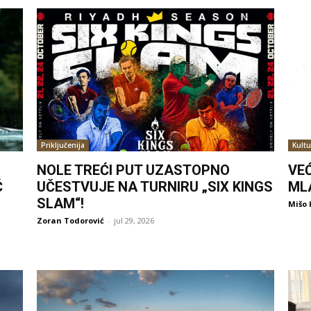
Priključenija
Kultu
NOLE TREĆI PUT UZASTOPNO
VE
Ć
UČESTVUJE NA TURNIRU „SIX KINGS
ML
SLAM“!
Mišo 
Zoran Todorović
-
jul 29, 2026