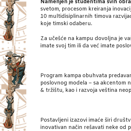
Namenjen je studentima svih obraz
svetom, procesom kreiranja inovacij
10 multidisiplinarnih timova razvij
koje timski odaberu.
Za učešće na kampu dovoljna je vaša
imate svoj tim ili da već imate pos
Program kampa obuhvata predavanja 
poslovnog modela – sa akcentom na 
& tržištu, kao i razvoja veština neo
Postavljeni izazovi imaće širi društ
inovativan način rešavati neke od p