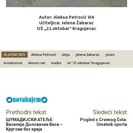
Autor: Aleksa Petrović III4
Učiteljica: Jelena Žabarac
OŠ „21.oktobar“ Kragujevac
KLJUČNE REČI
Aleksa Petrović
ideja
jelena žabarac
jesen
kreativnost
likovni rad
mašta
oš "21.oktobar"kragujevac
Facebook
X
Email
Prethodni tekst
Sledeći tekst
ШУМАДИЈСКИ АТЕЉЕ:
Pogled s Crvenog Čota:
Василије Доловачки Васа –
Umetnik sporta
Кругови без краја