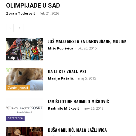
OLIMPIJADE U SAD
Zoran Todorović
-
feb 21, 2026
JOŠ MALO MESTA ZA DARKVUĐANE, MOLIM!
Mišo Koprivica
-
okt 20, 2015
Strip
DA LI STE ZNALI: PSI
Marija Pašalić
-
maj 5, 2015
Zanimljivosti
IZMIŠLJOTINE RADMILO MIĆKOVIĆ
Radmilo Mićković
-
nov 26, 2018
Satatatira
DUŠAN MILIJIĆ, MALA LAŽLJIVICA