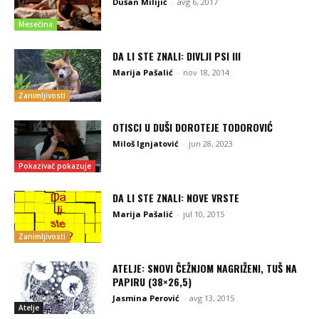
Dušan Milijić
-
avg 6, 2017
Mesečina
DA LI STE ZNALI: DIVLJI PSI III
Marija Pašalić
-
nov 18, 2014
Zanimljivosti
OTISCI U DUŠI DOROTEJE TODOROVIĆ
Miloš Ignjatović
-
jun 28, 2023
Pokazivač pokazuje
DA LI STE ZNALI: NOVE VRSTE
Marija Pašalić
-
jul 10, 2015
Zanimljivosti
ATELJE: SNOVI ČEŽNJOM NAGRIŽENI, TUŠ NA
PAPIRU (38×26,5)
Jasmina Perović
-
avg 13, 2015
Atelje