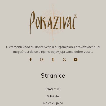
U vremenu kada su dobre vesti u durgom planu "Pokazivač" nudi
mogućnost da se u njemu pojavljuju samo dobre vesti...
Stranice
NAŠ TIM
O NAMA
NOVAKUJMO!