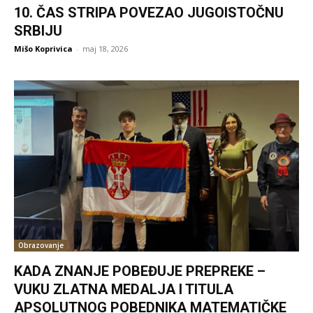
10. ČAS STRIPA POVEZAO JUGOISTOČNU
SRBIJU
Mišo Koprivica
-
maj 18, 2026
Obrazovanje
KADA ZNANJE POBEĐUJE PREPREKE –
VUKU ZLATNA MEDALJA I TITULA
APSOLUTNOG POBEDNIKA MATEMATIČKE