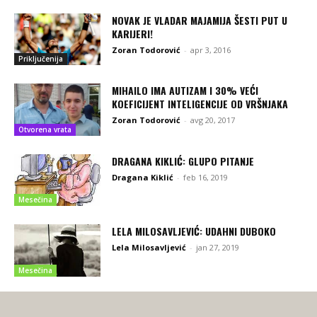
NOVAK JE VLADAR MAJAMIJA ŠESTI PUT U
KARIJERI!
Zoran Todorović
-
apr 3, 2016
Priključenija
MIHAILO IMA AUTIZAM I 30% VEĆI
KOEFICIJENT INTELIGENCIJE OD VRŠNJAKA
Zoran Todorović
-
avg 20, 2017
Otvorena vrata
DRAGANA KIKLIĆ: GLUPO PITANJE
Dragana Kiklić
-
feb 16, 2019
Mesečina
LELA MILOSAVLJEVIĆ: UDAHNI DUBOKO
Lela Milosavljević
-
jan 27, 2019
Mesečina