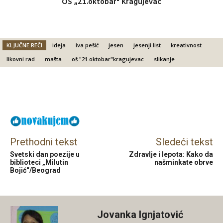
OŠ „21.oktobar“ Kragujevac
KLJUČNE REČI
ideja
iva pešić
jesen
jesenji list
kreativnost
likovni rad
mašta
oš "21.oktobar"kragujevac
slikanje
Facebook
X
Email
Prethodni tekst
Sledeći tekst
Svetski dan poezije u
Zdravlje i lepota: Kako da
biblioteci „Milutin
našminkate obrve
Bojić“/Beograd
Jovanka Ignjatović