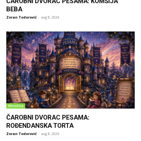
ČAROBNI DVORAC PESAMA: KOMŠIJA
BEBA
Zoran Todorović
-
avg 8, 2026
Mesečina
ČAROBNI DVORAC PESAMA:
ROĐENDANSKA TORTA
Zoran Todorović
-
avg 8, 2026