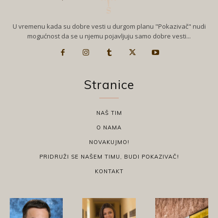
U vremenu kada su dobre vesti u durgom planu "Pokazivač" nudi
mogućnost da se u njemu pojavljuju samo dobre vesti...
Stranice
NAŠ TIM
O NAMA
NOVAKUJMO!
PRIDRUŽI SE NAŠEM TIMU, BUDI POKAZIVAČ!
KONTAKT