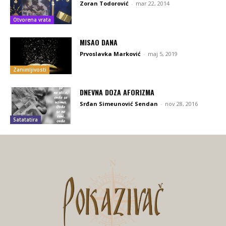
Zoran Todorović
-
mar 22, 2014
Otvorena vrata
MISAO DANA
Prvoslavka Marković
-
maj 5, 2019
Zanimljivosti
DNEVNA DOZA AFORIZMA
Srđan Simeunović Sendan
-
nov 28, 2016
Satatatira