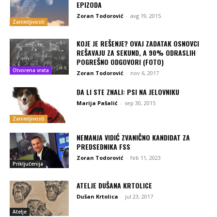
EPIZODA
Zoran Todorović
-
avg 19, 2015
Zanimljivosti
KOJE JE REŠENJE? OVAJ ZADATAK OSNOVCI
REŠAVAJU ZA SEKUND, A 90% ODRASLIH
POGREŠNO ODGOVORI (FOTO)
Otvorena vrata
Zoran Todorović
-
nov 6, 2017
DA LI STE ZNALI: PSI NA JELOVNIKU
Marija Pašalić
-
sep 30, 2015
Zanimljivosti
NEMANJA VIDIĆ ZVANIČNO KANDIDAT ZA
PREDSEDNIKA FSS
Zoran Todorović
-
feb 11, 2023
Priključenija
ATELJE DUŠANA KRTOLICE
Dušan Krtolica
-
jul 23, 2017
Atelje