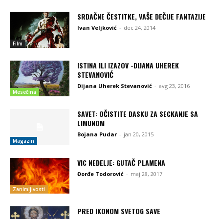
SRDAČNE ČESTITKE, VAŠE DEČIJE FANTAZIJE
Ivan Veljković
-
dec 24, 2014
Film
ISTINA ILI IZAZOV -DIJANA UHEREK
STEVANOVIĆ
Dijana Uherek Stevanović
-
avg 23, 2016
Mesečina
SAVET: OČISTITE DASKU ZA SECKANJE SA
LIMUNOM
Bojana Pudar
-
jan 20, 2015
Magazin
VIC NEDELJE: GUTAČ PLAMENA
Đorđe Todorović
-
maj 28, 2017
Zanimljivosti
PRED IKONOM SVETOG SAVE