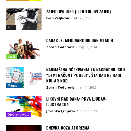
ZAJEDLJIVI UJED (ILI UJEDLJIVI ZAJED)
Ivan Veljković
-
okt 28, 2025
Strip
DANAS JE: MEĐUNARODNI DAN MLADIH
Zoran Todorović
-
avg 12, 2014
Vesti
NADMAŠENA OČEKIVANJA ZA NAGRADNU IGRU
“UZMI RAČUN I POBEDI“, ŠTA KAD NE RADI
KJU-AR KOD
Magazin
Zoran Todorović
-
jan 11, 2023
LIKOVNI RAD DANA: PRVA LJUBAV-
ILUSTRACIJA
Jovanka Ignjatović
-
mar 7, 2015
Otvorena vrata
DNEVNA DOZA AFORIZMA