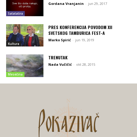
Gordana Vranjanin
-
jun 29, 2017
Satatatira
PRES KONFERENCIJA POVODOM XII
SVETSKOG TAMBURICA FEST-A
Marko Spirić
-
jun 19, 2019
Kultura
TRENUTAK
Nada Vučičić
-
okt 28, 2015
Mesečina