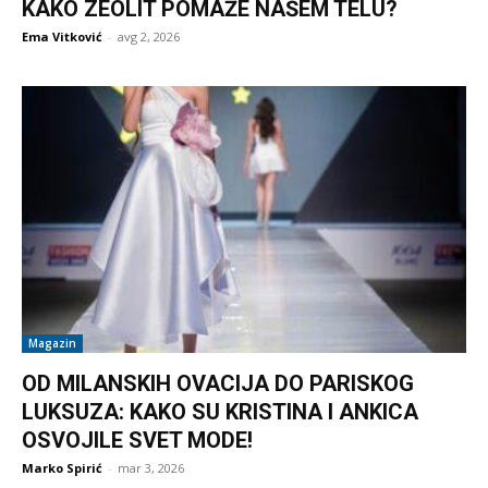
KAKO ZEOLIT POMAŽE NAŠEM TELU?
Ema Vitković
-
avg 2, 2026
Magazin
OD MILANSKIH OVACIJA DO PARISKOG
LUKSUZA: KAKO SU KRISTINA I ANKICA
OSVOJILE SVET MODE!
Marko Spirić
-
mar 3, 2026