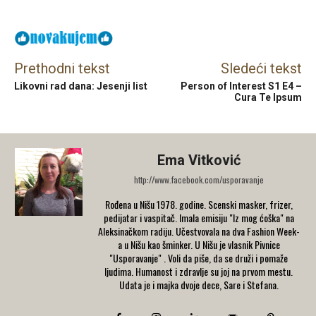
Prethodni tekst
Sledeći tekst
Likovni rad dana: Jesenji list
Person of Interest S1 E4 –
Cura Te Ipsum
Ema Vitković
http://www.facebook.com/usporavanje
Rođena u Nišu 1978. godine. Scenski masker, frizer,
pedijatar i vaspitač. Imala emisiju "Iz mog ćoška" na
Aleksinačkom radiju. Učestvovala na dva Fashion Week-
a u Nišu kao šminker. U Nišu je vlasnik Pivnice
"Usporavanje" . Voli da piše, da se druži i pomaže
ljudima. Humanost i zdravlje su joj na prvom mestu.
Udata je i majka dvoje dece, Sare i Stefana.