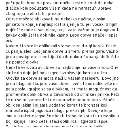
počupati obrve na pravilan način. Jeste li znali da neke
dlačice koje počupate više nikada ne narastu? Upravo
zbog toga treba biti oprezan.
Obrve možete oblikovati na nekoliko načina, a osim
pincetom koja je najrasprostranjenija tu je i vosak. S njim
najčešće rade u salonima, pa je zato važno prije dogovoriti
kakav oblik želite dok nije kasno. Lepe obrve znače i lepše
oči.
Nakon što ste ih oblikovali vreme je za drugi korak. Posle
čupanja, sledi češljanje obrve u smeru prema gore. Važno
je da postignete simetriju i da ih nakon čupanja definišite
uz pomoć olovke.
Nećete verovati ali obrve su najbitnije na vašem licu. One
služe da daju još bolji izged i izražavaju konturu lica.
Olovka za obrve se mora naći u vašem neseseru. Dovoljno
je da blago oblikujete vaše obrve i već ste odradile više od
pola posla. Igrajte se sa olovkom, jer imate mogućnost da
promenite oblik obrva u zavisnosti od šminke i prilike. Pazi
te da se ne zanesete i ne napravite neprirodan veštački
oblik sa jakim linijama.Dodatno koristite bronzer koji
nanosite ispod jagodica i blago preko njih. Devojke koje
imaju izražene jagodične kosti treba da koriste rumenilo u
boji kajsije . Tako ćete istaći oblik lica i izgledati lepše.