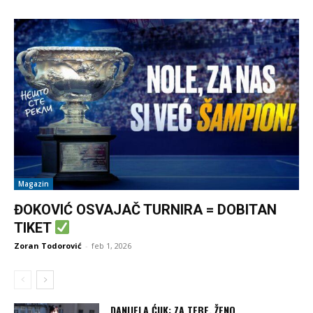
Magazin
ĐOKOVIĆ OSVAJAČ TURNIRA = DOBITAN
TIKET
Zoran Todorović
-
feb 1, 2026
DANIJELA ĆUK: ZA TEBE, ŽENO