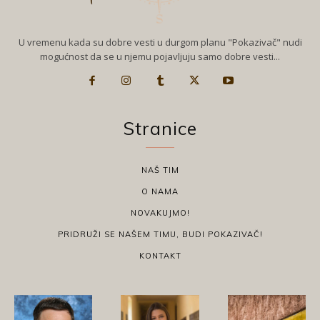
U vremenu kada su dobre vesti u durgom planu "Pokazivač" nudi
mogućnost da se u njemu pojavljuju samo dobre vesti...
Stranice
NAŠ TIM
O NAMA
NOVAKUJMO!
PRIDRUŽI SE NAŠEM TIMU, BUDI POKAZIVAČ!
KONTAKT