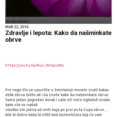
Foto: Marko Marković
MAR 22, 2016
Zdravlje i lepota: Kako da našminkate
obrve
https://youtu.be/Nul_WiApuMo
Pre nego što se upustite u šminkanje morate znati kakav
oblik obrva želite ali i da znate kako da našminkate obrve.
Samo jedan pogrešan korak i vaše oči neće izgledati onako
kako ste se nadali.
Ukoliko ste jedna od onih koja po prvi puta čupa obrve ,
bilo bi dobro kada bi otišli kod kozmetičara koji će vam