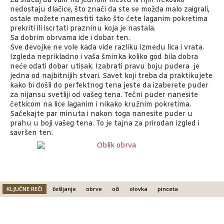
Za slučaj da vam na jednom mestu ili njih nekoliko
nedostaju dlačice, što znači da ste se možda malo zaigrali,
ostale možete namestiti tako što ćete laganim pokretima
prekriti ili iscrtati prazninu koja je nastala.
Sa dobrim obrvama ide i dobar ten.
Sve devojke ne vole kada vide razliku između lica i vrata.
Izgleda neprikladno i vaša šminka koliko god bila dobra
neće odati dobar utisak. Izabrati pravu boju pudera je
jedna od najbitnijih stvari. Savet koji treba da praktikujete
kako bi došli do perfektnog tena jeste da izaberete puder
za nijansu svetliji od vašeg tena. Tečni puder nanesite
četkicom na lice laganim i nikako kružnim pokretima.
Sačekajte par minuta i nakon toga nanesite puder u
prahu u boji vašeg tena. To je tajna za prirodan izgled i
savršen ten.
KLJUČNE REČI
češljanje
obrve
oči
olovka
pinceta
Facebook
X
Email