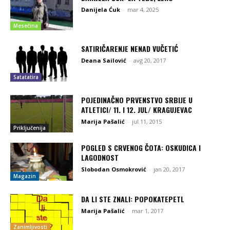
Danijela Ćuk
-
mar 4, 2025
Mesečina
SATIRIČARENJE NENAD VUČETIĆ
Deana Sailović
-
avg 20, 2017
Satatatira
POJEDINAČNO PRVENSTVO SRBIJE U
ATLETICI/ 11. I 12. JUL/ KRAGUJEVAC
Marija Pašalić
-
jul 11, 2015
Priključenija
POGLED S CRVENOG ČOTA: OSKUDICA I
LAGODNOST
Slobodan Osmokrović
-
jan 20, 2017
Magazin
DA LI STE ZNALI: POPOKATEPETL
Marija Pašalić
-
mar 1, 2017
Zanimljivosti