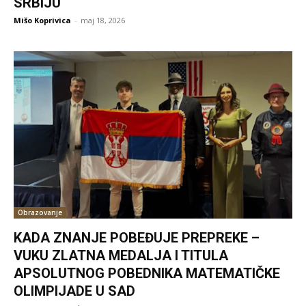
SRBIJU
Mišo Koprivica
-
maj 18, 2026
Obrazovanje
KADA ZNANJE POBEĐUJE PREPREKE –
VUKU ZLATNA MEDALJA I TITULA
APSOLUTNOG POBEDNIKA MATEMATIČKE
OLIMPIJADE U SAD