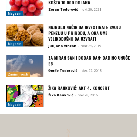
KOŠTA 10.000 DOLARA
Zoran Todorović
-
okt 30, 2021
Magazin
NAJBOLJI NAČIN DA INVESTIRATE SVOJU
PENZIJU U PRIRODU, A ONA UME
VELIKODUŠNO DA UZVRATI
Magazin
Julijana Vincan
-
mar 25, 2019
ZA MIRAN SAN I DOBAR DAN: BABINO UNUČE
E8
Đorđe Todorović
-
dec 27, 2015
Zanimljivosti
ŽIKA RANKOVIĆ: AKT 4. KONCERT
Žika Ranković
-
nov 28, 2016
Magazin