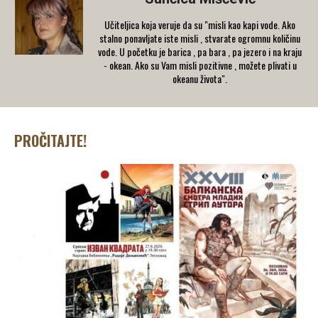
Učiteljica koja veruje da su "misli kao kapi vode. Ako
stalno ponavljate iste misli , stvarate ogromnu količinu
vode. U početku je barica , pa bara , pa jezero i na kraju
- okean. Ako su Vam misli pozitivne , možete plivati u
okeanu života".
PROČITAJTE!