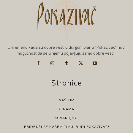
U vremenu kada su dobre vesti u durgom planu "Pokazivač" nudi
mogućnost da se u njemu pojavljuju samo dobre vesti...
Stranice
NAŠ TIM
O NAMA
NOVAKUJMO!
PRIDRUŽI SE NAŠEM TIMU, BUDI POKAZIVAČ!