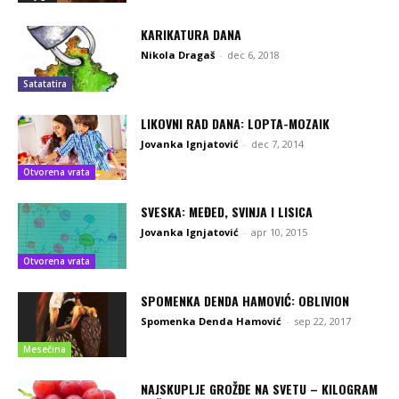
KARIKATURA DANA
Nikola Dragaš
-
dec 6, 2018
Satatatira
LIKOVNI RAD DANA: LOPTA-MOZAIK
Jovanka Ignjatović
-
dec 7, 2014
Otvorena vrata
SVESKA: MEĐED, SVINJA I LISICA
Jovanka Ignjatović
-
apr 10, 2015
Otvorena vrata
SPOMENKA DENDA HAMOVIĆ: OBLIVION
Spomenka Denda Hamović
-
sep 22, 2017
Mesečina
NAJSKUPLJE GROŽĐE NA SVETU – KILOGRAM