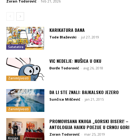
Zoran Todorović
-
feb 21, 2026
KARIKATURA DANA
Tode Blaževski
-
jul 27, 2019
Satatatira
VIC NEDELJE: MUŠICA U OKU
Đorđe Todorović
-
avg 26, 2018
Zanimljivosti
DA LI STE ZNALI: BAJKALSKO JEZERO
Sunčica Miščević
-
jan 21, 2015
Zanimljivosti
PROMOVISANA KNJIGA „GORSKI BISERI! –
ANTOLOGIJA HAIKU POEZIJE U CRNOJ GORI
Zoran Todorović
-
mar 25, 2019
Knjige