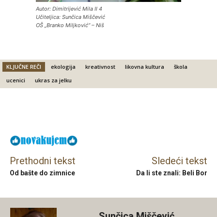
Autor: Dimitrijević Mila II 4
Učiteljica: Sunčica Miščević
OŠ „Branko Miljković“ – Niš
KLJUČNE REČI
ekologija
kreativnost
likovna kultura
škola
ucenici
ukras za jelku
Facebook
X
Email
Prethodni tekst
Sledeći tekst
Od bašte do zimnice
Da li ste znali: Beli Bor
Sunčica Miščević