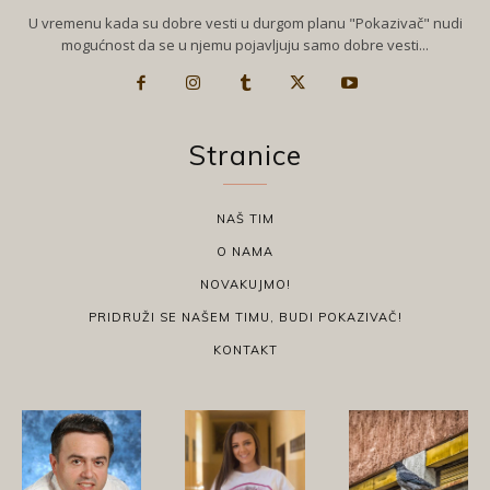
U vremenu kada su dobre vesti u durgom planu "Pokazivač" nudi
mogućnost da se u njemu pojavljuju samo dobre vesti...
Stranice
NAŠ TIM
O NAMA
NOVAKUJMO!
PRIDRUŽI SE NAŠEM TIMU, BUDI POKAZIVAČ!
KONTAKT