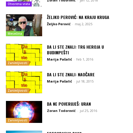
Zoran Todorović
-
jan 12, 2018
Otvorena vrata
ŽELJKO PEROVIĆ: NA KRAJU KRUGA
Željko Perović
-
maj 2, 2025
Mesečina
DA LI STE ZNALI: TRG HEROJA U
BUDIMPEŠTI
Marija Pašalić
-
feb 1, 2016
Zanimljivosti
DA LI STE ZNALI: NAOČARE
Marija Pašalić
-
jul 18, 2015
Zanimljivosti
DA NE POVERUJEŠ: URAN
Zoran Todorović
-
jul 25, 2016
Zanimljivosti