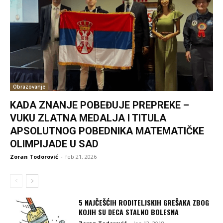
Obrazovanje
KADA ZNANJE POBEĐUJE PREPREKE –
VUKU ZLATNA MEDALJA I TITULA
APSOLUTNOG POBEDNIKA MATEMATIČKE
OLIMPIJADE U SAD
Zoran Todorović
-
feb 21, 2026
5 NAJČEŠĆIH RODITELJSKIH GREŠAKA ZBOG
KOJIH SU DECA STALNO BOLESNA