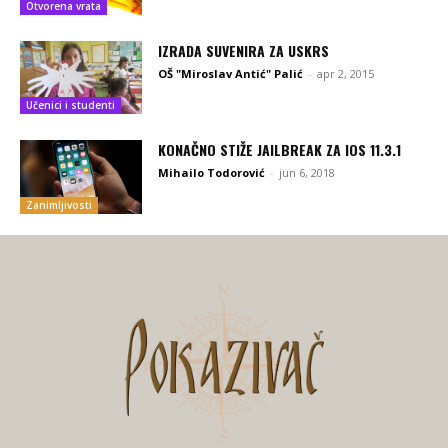
Otvorena vrata
IZRADA SUVENIRA ZA USKRS
OŠ "Miroslav Antić" Palić
-
apr 2, 2015
Učenici i studenti
KONAČNO STIŽE JAILBREAK ZA IOS 11.3.1
Mihailo Todorović
-
jun 6, 2018
Zanimljivosti