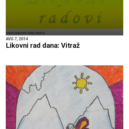
foto:os-imazuranic-sibinj-skole.rs
AVG 7, 2014
Likovni rad dana: Vitraž