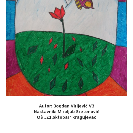
Autor: Bogdan Virijević V3
Nastavnik: Miroljub Sretenović
OŠ „21.oktobar“ Kragujevac