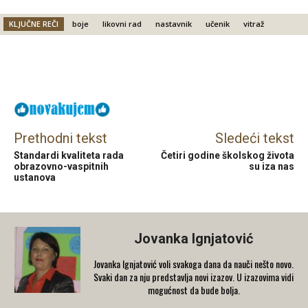
KLJUČNE REČI
boje
likovni rad
nastavnik
učenik
vitraž
Facebook
X
Email
Prethodni tekst
Sledeći tekst
Standardi kvaliteta rada
Četiri godine školskog života
obrazovno-vaspitnih
su iza nas
ustanova
Jovanka Ignjatović
Jovanka Ignjatović voli svakoga dana da nauči nešto novo.
Svaki dan za nju predstavlja novi izazov. U izazovima vidi
mogućnost da bude bolja.