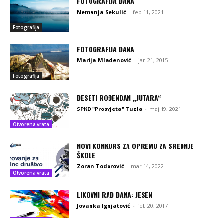
FOTOGRAFIJA DANA
Nemanja Sekulić
-
feb 11, 2021
Fotografija
FOTOGRAFIJA DANA
Marija Mladenović
-
jan 21, 2015
Fotografija
DESETI ROĐENDAN „JUTARA“
SPKD "Prosvjeta" Tuzla
-
maj 19, 2021
Otvorena vrata
NOVI KONKURS ZA OPREMU ZA SREDNJE
ŠKOLE
Zoran Todorović
-
mar 14, 2022
Otvorena vrata
LIKOVNI RAD DANA: JESEN
Jovanka Ignjatović
-
feb 20, 2017