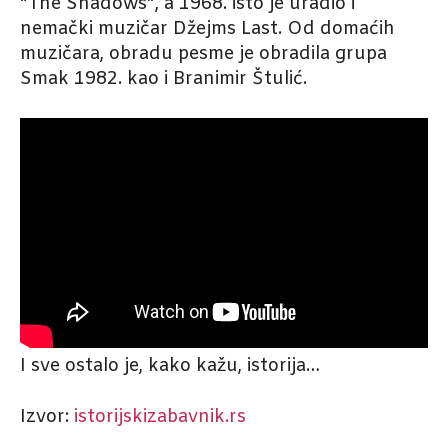
“The Shadows”, a 1968. isto je uradio i
nemački muzičar Džejms Last. Od domaćih
muzičara, obradu pesme je obradila grupa
Smak 1982. kao i Branimir Štulić.
I sve ostalo je, kako kažu, istorija…
Izvor:
istorijskizabavnik.rs