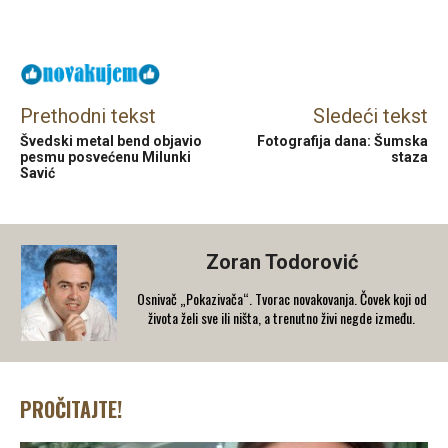
Facebook
X
Email
Prethodni tekst
Sledeći tekst
Švedski metal bend objavio
Fotografija dana: Šumska
pesmu posvećenu Milunki
staza
Savić
Zoran Todorović
Osnivač „Pokazivača“. Tvorac novakovanja. Čovek koji od
života želi sve ili ništa, a trenutno živi negde između.
PROČITAJTE!