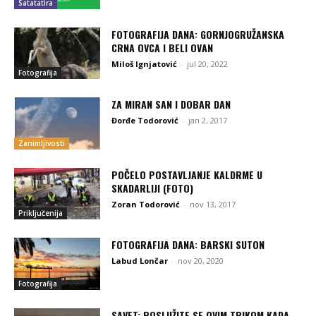
Satatatira
FOTOGRAFIJA DANA: GORNJOGRUŽANSKA
CRNA OVCA I BELI OVAN
Miloš Ignjatović
-
jul 20, 2022
Fotografija
ZA MIRAN SAN I DOBAR DAN
Đorđe Todorović
-
jan 2, 2017
Zanimljivosti
POČELO POSTAVLJANJE KALDRME U
SKADARLIJI (FOTO)
Zoran Todorović
-
nov 13, 2017
Priključenija
FOTOGRAFIJA DANA: BARSKI SUTON
Labud Lončar
-
nov 20, 2020
Fotografija
SAVET: POSLUŽITE SE OVIM TRIKOM KADA