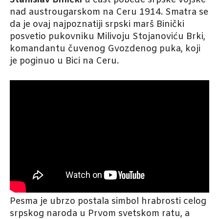
Stanislav Binički
u čast pobede srpske vojske
nad austrougarskom na Ceru 1914. Smatra se
da je ovaj najpoznatiji srpski marš Binički
posvetio pukovniku Milivoju Stojanoviću Brki,
komandantu čuvenog Gvozdenog puka, koji
je poginuo u Bici na Ceru.
Pesma je ubrzo postala simbol hrabrosti celog
srpskog naroda u Prvom svetskom ratu, a