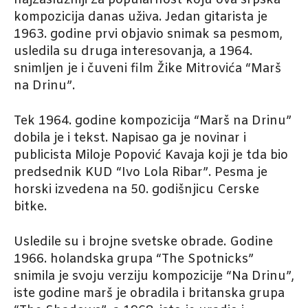
najzaslužniji za popularnost koju ova srpska
kompozicija danas uživa. Jedan gitarista je
1963. godine prvi objavio snimak sa pesmom,
usledila su druga interesovanja, a 1964.
snimljen je i čuveni film Žike Mitrovića “Marš
na Drinu”.
Tek 1964. godine kompozicija “Marš na Drinu”
dobila je i tekst. Napisao ga je novinar i
publicista Miloje Popović Kavaja koji je tda bio
predsednik KUD “Ivo Lola Ribar”. Pesma je
horski izvedena na 50. godišnjicu Cerske
bitke.
Usledile su i brojne svetske obrade. Godine
1966. holandska grupa “The Spotnicks”
snimila je svoju verziju kompozicije “Na Drinu”,
iste godine marš je obradila i britanska grupa