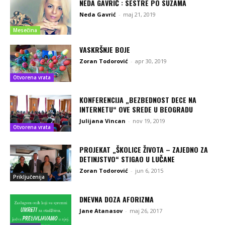
NEDA GAVRIĆ : SESTRE PO SUZAMA
Neda Gavrić
-
maj 21, 2019
Mesečina
VASKRŠNJE BOJE
Zoran Todorović
-
apr 30, 2019
Otvorena vrata
KONFERENCIJA „BEZBEDNOST DECE NA
INTERNETU“ OVE SREDE U BEOGRADU
Julijana Vincan
-
nov 19, 2019
Otvorena vrata
PROJEKAT „ŠKOLICE ŽIVOTA – ZAJEDNO ZA
DETINJSTVO“ STIGAO U LUČANE
Zoran Todorović
-
jun 6, 2015
Priključenija
DNEVNA DOZA AFORIZMA
Jane Atanasov
-
maj 26, 2017