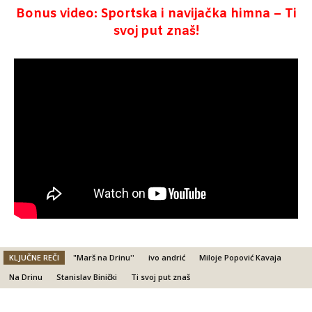
Bonus video: Sportska i navijačka himna – Ti
svoj put znaš!
KLJUČNE REČI
"Marš na Drinu''
ivo andrić
Miloje Popović Kavaja
Na Drinu
Stanislav Binički
Ti svoj put znaš