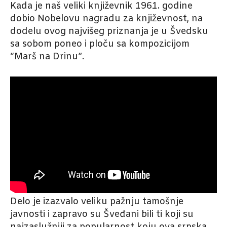
Kada je naš veliki književnik 1961. godine
dobio Nobelovu nagradu za književnost, na
dodelu ovog najvišeg priznanja je u Švedsku
sa sobom poneo i ploču sa kompozicijom
“Marš na Drinu”.
Delo je izazvalo veliku pažnju tamošnje
javnosti i zapravo su Šveđani bili ti koji su