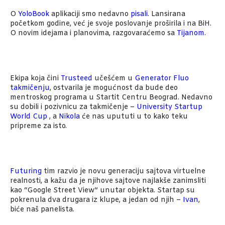
O
YoloBook
aplikaciji smo nedavno
pisali
. Lansirana
početkom godine, već je svoje poslovanje proširila i na BiH.
O novim idejama i planovima, razgovaraćemo sa
Tijanom
.
Ekipa koja čini
Trusteed
učešćem u
Generator Fluo
takmičenju
, ostvarila je mogućnost da bude deo
mentroskog programa u Startit Centru Beograd. Nedavno
su dobili i pozivnicu za takmičenje –
University Startup
World Cup
, a
Nikola
će nas upututi u to kako teku
pripreme za isto.
Futuring
tim razvio je novu generaciju sajtova virtuelne
realnosti, a kažu da je njihove sajtove najlakše zanimsliti
kao “Google Street View” unutar objekta. Startap su
pokrenula dva drugara iz klupe, a jedan od njih –
Ivan
,
biće naš panelista.