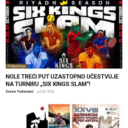
Priključenija
NOLE TREĆI PUT UZASTOPNO UČESTVUJE
NA TURNIRU „SIX KINGS SLAM“!
Zoran Todorović
-
jul 29, 2026