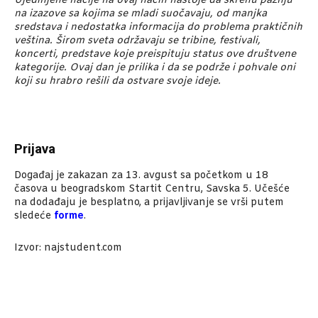
Ujedinjene nacije na ovaj način nastoje da skrenu pažnju
na izazove sa kojima se mladi suočavaju, od manjka
sredstava i nedostatka informacija do problema praktičnih
veština. Širom sveta održavaju se tribine, festivali,
koncerti, predstave koje preispituju status ove društvene
kategorije. Ovaj dan je prilika i da se podrže i pohvale oni
koji su hrabro rešili da ostvare svoje ideje.
Prijava
Događaj je zakazan za 13. avgust sa početkom u 18
časova u beogradskom Startit Centru, Savska 5. Učešće
na dodađaju je besplatno, a prijavljivanje se vrši putem
sledeće
forme
.
Izvor: najstudent.com