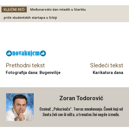
KLJUČNE REČI
Međunarodni dan mladih u Startitu
priče studentskih startapa u Srbiji
Facebook
X
Email
Prethodni tekst
Sledeći tekst
Fotografija dana: Bugenvilije
Karikatura dana
Zoran Todorović
Osnivač „Pokazivača“. Tvorac novakovanja. Čovek koji od
života želi sve ili ništa, a trenutno živi negde između.