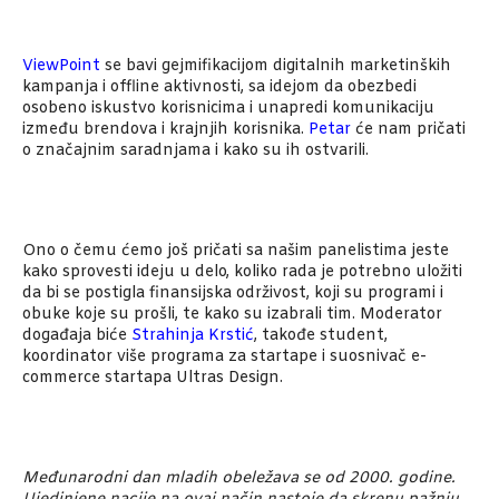
ViewPoint
se bavi gejmifikacijom digitalnih marketinških
kampanja i offline aktivnosti, sa idejom da obezbedi
osobeno iskustvo korisnicima i unapredi komunikaciju
između brendova i krajnjih korisnika.
Petar
će nam pričati
o značajnim saradnjama i kako su ih ostvarili.
Ono o čemu ćemo još pričati sa našim panelistima jeste
kako sprovesti ideju u delo, koliko rada je potrebno uložiti
da bi se postigla finansijska održivost, koji su programi i
obuke koje su prošli, te kako su izabrali tim. Moderator
događaja biće
Strahinja Krstić
, takođe student,
koordinator više programa za startape i suosnivač e-
commerce startapa Ultras Design.
Međunarodni dan mladih obeležava se od 2000. godine.