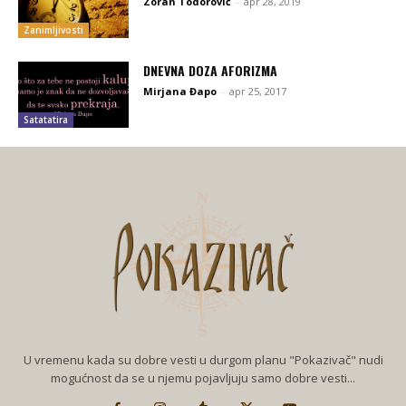
Zoran Todorović
-
apr 28, 2019
Zanimljivosti
DNEVNA DOZA AFORIZMA
Mirjana Đapo
-
apr 25, 2017
Satatatira
U vremenu kada su dobre vesti u durgom planu "Pokazivač" nudi
mogućnost da se u njemu pojavljuju samo dobre vesti...