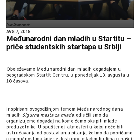
Foto: Shutterstock
AVG 7, 2018
Međunarodni dan mladih u Startitu –
priče studentskih startapa u Srbiji
Obeležavamo Međunarodni dan mladih događajem u
beogradskom Startit Centru, u ponedeljak 13. avgusta u
18 časova.
Inspirisani ovogodišnjom temom Međunarodnog dana
mladih
Sigurna mesta za mlade
, odlučili smo da
organizujemo događaj na kome ćemo okupiti mlade
preduzetnike. U opuštenoj atmosferi u kojoj neće biti
ustručavanja od postavljanja pitanja, želimo da popričamo
o mogućnostima koje se dostupne mladim ljudima u našoj