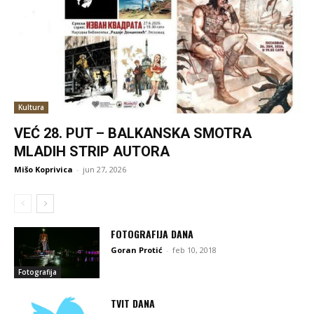
Kultura
VEĆ 28. PUT – BALKANSKA SMOTRA
MLADIH STRIP AUTORA
Mišo Koprivica
-
jun 27, 2026
FOTOGRAFIJA DANA
Goran Protić
-
feb 10, 2018
Fotografija
TVIT DANA