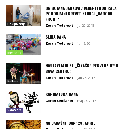
DR BOJANA JANKOVIC VEDERLI DONIRALA
PORODJAJNI KREVET KLINICI „NARODNI
FRONT“
Priključenija
Zoran Todorović
-
jul 20, 2018
SLIKA DANA
Zoran Todorović
-
jun 5, 2014
Mesečina
NASTAVLJAJU SE „ČIKAŠKE PERVERZIJE“ U
SAVA CENTRU!
Zoran Todorović
-
jan 25, 2017
Kultura
KARIKATURA DANA
Goran Ćeličanin
-
maj 28, 2017
Satatatira
NA DANAŠNJI DAN: 28. APRIL