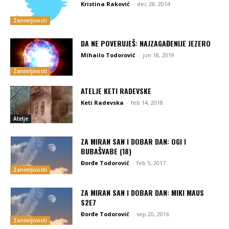
Kristina Raković
-
dec 28, 2014
Zanimljivosti
DA NE POVERUJEŠ: NAJZAGAĐENIJE JEZERO
Mihailo Todorović
-
jun 18, 2019
Zanimljivosti
ATELJE KETI RADEVSKE
Keti Radevska
-
feb 14, 2018
Atelje
ZA MIRAN SAN I DOBAR DAN: OGI I
BUBAŠVABE (18)
Đorđe Todorović
-
feb 5, 2017
Zanimljivosti
ZA MIRAN SAN I DOBAR DAN: MIKI MAUS
S2E7
Đorđe Todorović
-
sep 20, 2016
Zanimljivosti