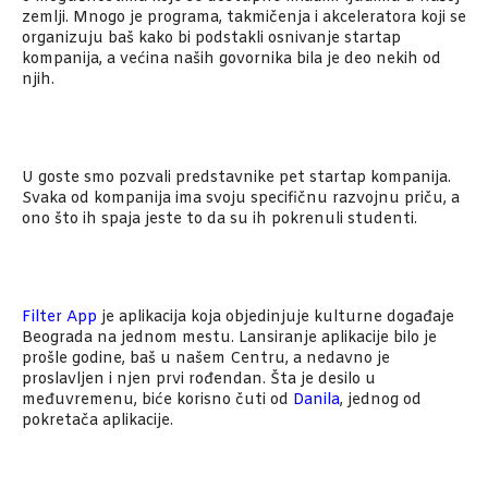
zemlji. Mnogo je programa, takmičenja i akceleratora koji se
organizuju baš kako bi podstakli osnivanje startap
kompanija, a većina naših govornika bila je deo nekih od
njih.
U goste smo pozvali predstavnike pet startap kompanija.
Svaka od kompanija ima svoju specifičnu razvojnu priču, a
ono što ih spaja jeste to da su ih pokrenuli studenti.
Filter App
je aplikacija koja objedinjuje kulturne događaje
Beograda na jednom mestu. Lansiranje aplikacije bilo je
prošle godine, baš u našem Centru, a nedavno je
proslavljen i njen prvi rođendan. Šta je desilo u
međuvremenu, biće korisno čuti od
Danila
, jednog od
pokretača aplikacije.