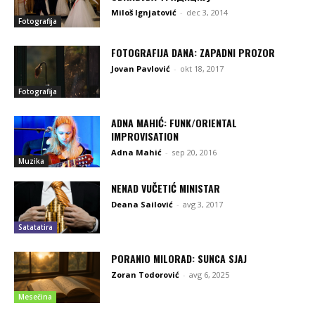
Miloš Ignjatović
-
dec 3, 2014
Fotografija
FOTOGRAFIJA DANA: ZAPADNI PROZOR
Jovan Pavlović
-
okt 18, 2017
Fotografija
ADNA MAHIĆ: FUNK/ORIENTAL
IMPROVISATION
Adna Mahić
-
sep 20, 2016
Muzika
NENAD VUČETIĆ MINISTAR
Deana Sailović
-
avg 3, 2017
Satatatira
PORANIO MILORAD: SUNCA SJAJ
Zoran Todorović
-
avg 6, 2025
Mesečina