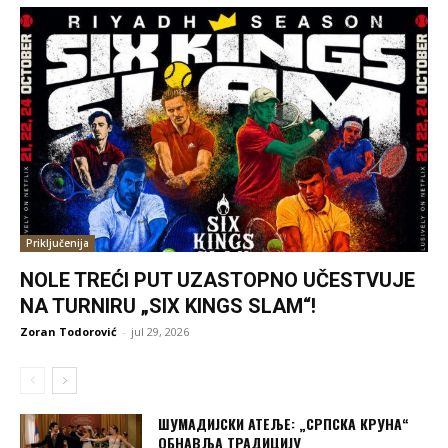
Priključenija
NOLE TREĆI PUT UZASTOPNO UČESTVUJE
NA TURNIRU „SIX KINGS SLAM“!
Zoran Todorović
-
jul 29, 2026
ШУМАДИЈСКИ АТЕЉЕ: „СРПСКА КРУНА“
ОБНАВЉА ТРАДИЦИЈУ