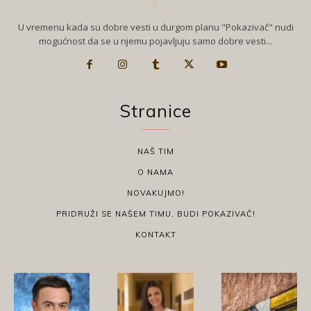
U vremenu kada su dobre vesti u durgom planu "Pokazivač" nudi
mogućnost da se u njemu pojavljuju samo dobre vesti...
Stranice
NAŠ TIM
O NAMA
NOVAKUJMO!
PRIDRUŽI SE NAŠEM TIMU, BUDI POKAZIVAČ!
KONTAKT