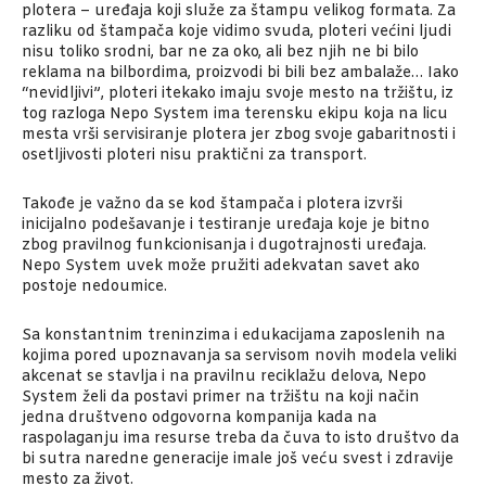
plotera – uređaja koji služe za štampu velikog formata. Za
razliku od štampača koje vidimo svuda, ploteri većini ljudi
nisu toliko srodni, bar ne za oko, ali bez njih ne bi bilo
reklama na bilbordima, proizvodi bi bili bez ambalaže… Iako
“nevidljivi”, ploteri itekako imaju svoje mesto na tržištu, iz
tog razloga Nepo System ima terensku ekipu koja na licu
mesta vrši servisiranje plotera jer zbog svoje gabaritnosti i
osetljivosti ploteri nisu praktični za transport.
Takođe je važno da se kod štampača i plotera izvrši
inicijalno podešavanje i testiranje uređaja koje je bitno
zbog pravilnog funkcionisanja i dugotrajnosti uređaja.
Nepo System uvek može pružiti adekvatan savet ako
postoje nedoumice.
Sa konstantnim treninzima i edukacijama zaposlenih na
kojima pored upoznavanja sa servisom novih modela veliki
akcenat se stavlja i na pravilnu reciklažu delova, Nepo
System želi da postavi primer na tržištu na koji način
jedna društveno odgovorna kompanija kada na
raspolaganju ima resurse treba da čuva to isto društvo da
bi sutra naredne generacije imale još veću svest i zdravije
mesto za život.