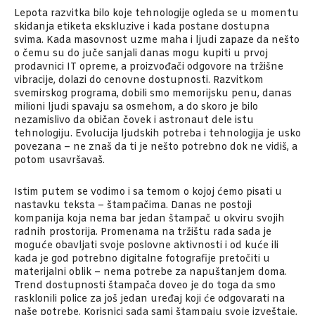
Lepota razvitka bilo koje tehnologije ogleda se u momentu
skidanja etiketa ekskluzive i kada postane dostupna
svima. Kada masovnost uzme maha i ljudi zapaze da nešto
o čemu su do juče sanjali danas mogu kupiti u prvoj
prodavnici IT opreme, a proizvođači odgovore na tržišne
vibracije, dolazi do cenovne dostupnosti. Razvitkom
svemirskog programa, dobili smo memorijsku penu, danas
milioni ljudi spavaju sa osmehom, a do skoro je bilo
nezamislivo da običan čovek i astronaut dele istu
tehnologiju. Evolucija ljudskih potreba i tehnologija je usko
povezana – ne znaš da ti je nešto potrebno dok ne vidiš, a
potom usavršavaš.
Istim putem se vodimo i sa temom o kojoj ćemo pisati u
nastavku teksta – štampačima. Danas ne postoji
kompanija koja nema bar jedan štampač u okviru svojih
radnih prostorija. Promenama na tržištu rada sada je
moguće obavljati svoje poslovne aktivnosti i od kuće ili
kada je god potrebno digitalne fotografije pretočiti u
materijalni oblik – nema potrebe za napuštanjem doma.
Trend dostupnosti štampača doveo je do toga da smo
rasklonili police za još jedan uređaj koji će odgovarati na
naše potrebe. Korisnici sada sami štampaju svoje izveštaje,