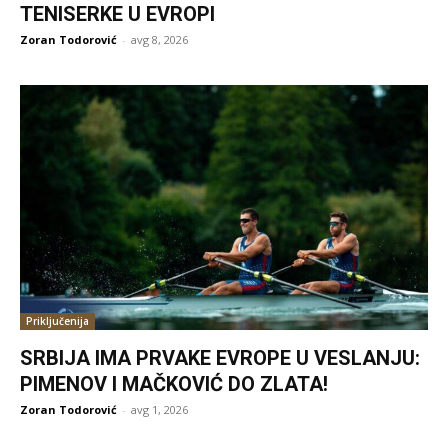
TENISERKE U EVROPI
Zoran Todorović
-
avg 8, 2026
Priključenija
SRBIJA IMA PRVAKE EVROPE U VESLANJU:
PIMENOV I MAČKOVIĆ DO ZLATA!
Zoran Todorović
-
avg 1, 2026