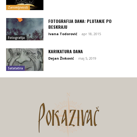
Zanimljivosti
FOTOGRAFIJA DANA: PLUTANJE PO
BESKRAJU
Ivana Todorović
-
apr 18, 2015
Fotografija
KARIKATURA DANA
Dejan Živković
-
maj 5, 2019
Satatatira