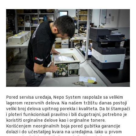
Pored servisa uređaja, Nepo System raspolaže sa velikim
lagerom rezervnih delova. Na našem tržištu danas postoji
veliki broj delova upitnog porekla i kvaliteta. Da bi štampači
i ploteri funkcionisali pravilno i bili dugotrajni, potrebno je
koristiti orginalne delove kao i orginalne tonere.
Korišćenjem neorginalnih boja pored gubitka garancije
dolazi i do učestalijeg kvara na uređajima. Iako u prvom