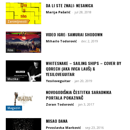
DA LI STE ZNALI: NESANICA
Marija Pašalić
-
jul 28, 2018
Zanimljivosti
VIDEO IGRE: SAMURAI SHODOWN
Mihailo Todorović
-
dec 2, 2019
Film
WHITESNAKE – SAILING SHIPS – COVER BY
QDRECH (AKA IVICA LAUŠ) &
YESILOVEGUITAR
Muzika
Yesiloveguitar
-
jan 20, 2019
NOVOGODIŠNJA ČESTITKA SARADNIKA
PORTALA POKAZIVAČ
Zoran Todorović
-
jan 3, 2017
Magazin
MISAO DANA
Prvoslavka Marković
-
sep 23, 2016