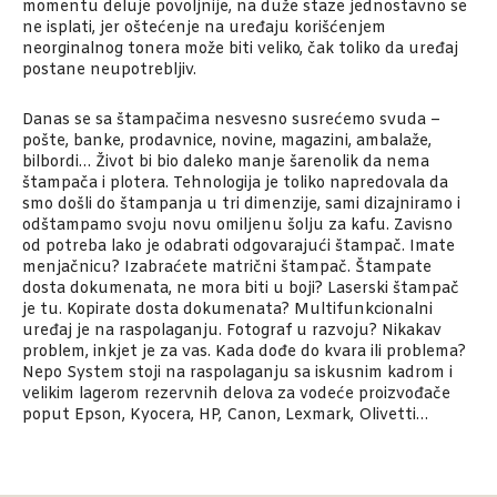
momentu deluje povoljnije, na duže staze jednostavno se
ne isplati, jer oštećenje na uređaju korišćenjem
neorginalnog tonera može biti veliko, čak toliko da uređaj
postane neupotrebljiv.
Danas se sa štampačima nesvesno susrećemo svuda –
pošte, banke, prodavnice, novine, magazini, ambalaže,
bilbordi… Život bi bio daleko manje šarenolik da nema
štampača i plotera. Tehnologija je toliko napredovala da
smo došli do štampanja u tri dimenzije, sami dizajniramo i
odštampamo svoju novu omiljenu šolju za kafu. Zavisno
od potreba lako je odabrati odgovarajući štampač. Imate
menjačnicu? Izabraćete matrični štampač. Štampate
dosta dokumenata, ne mora biti u boji? Laserski štampač
je tu. Kopirate dosta dokumenata? Multifunkcionalni
uređaj je na raspolaganju. Fotograf u razvoju? Nikakav
problem, inkjet je za vas. Kada dođe do kvara ili problema?
Nepo System stoji na raspolaganju sa iskusnim kadrom i
velikim lagerom rezervnih delova za vodeće proizvođače
poput Epson, Kyocera, HP, Canon, Lexmark, Olivetti…