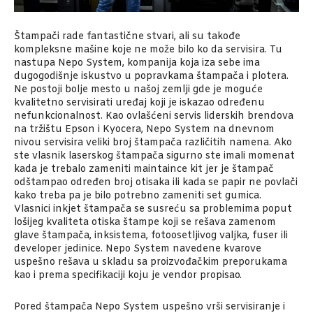
Štampači rade fantastične stvari, ali su takođe
kompleksne mašine koje ne može bilo ko da servisira. Tu
nastupa Nepo System, kompanija koja iza sebe ima
dugogodišnje iskustvo u popravkama štampača i plotera.
Ne postoji bolje mesto u našoj zemlji gde je moguće
kvalitetno servisirati uređaj koji je iskazao određenu
nefunkcionalnost. Kao ovlašćeni servis liderskih brendova
na tržištu Epson i Kyocera, Nepo System na dnevnom
nivou servisira veliki broj štampača različitih namena. Ako
ste vlasnik laserskog štampača sigurno ste imali momenat
kada je trebalo zameniti maintaince kit jer je štampač
odštampao određen broj otisaka ili kada se papir ne povlači
kako treba pa je bilo potrebno zameniti set gumica.
Vlasnici inkjet štampača se susreću sa problemima poput
lošijeg kvaliteta otiska štampe koji se rešava zamenom
glave štampača, inksistema, fotoosetljivog valjka, fuser ili
developer jedinice. Nepo System navedene kvarove
uspešno rešava u skladu sa proizvođačkim preporukama
kao i prema specifikaciji koju je vendor propisao.
Pored štampača Nepo System uspešno vrši servisiranje i