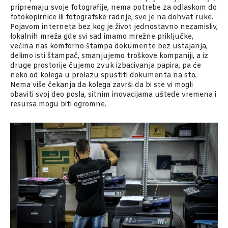
pripremaju svoje fotografije, nema potrebe za odlaskom do
fotokopirnice ili fotografske radnje, sve je na dohvat ruke.
Pojavom interneta bez kog je život jednostavno nezamisliv,
lokalnih mreža gde svi sad imamo mrežne priključke,
većina nas komforno štampa dokumente bez ustajanja,
delimo isti štampač, smanjujemo troškove kompaniji, a iz
druge prostorije čujemo zvuk izbacivanja papira, pa će
neko od kolega u prolazu spustiti dokumenta na sto.
Nema više čekanja da kolega završi da bi ste vi mogli
obaviti svoj deo posla, sitnim inovacijama uštede vremena i
resursa mogu biti ogromne.