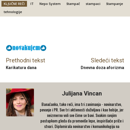
KLJUČNE REČI
IT
Nepo System
štampač
stampaci
štampanje
tehnologije
Facebook
X
Email
Prethodni tekst
Sledeći tekst
Karikatura dana
Dnevna doza aforizma
Julijana Vincan
Banaćanka, tako reći, ima tri zanimanja - novinarstvo,
pevanje i PR. Sve tri aktivnosti doživljava i kao hobije, jer
neizmerno voli sve čime se bavi. Svakim svojim
postupkom gleda da promoviše lepe, inspirišuće priče i
stvari. Diplomirala novinarstvo i komunikologiju na