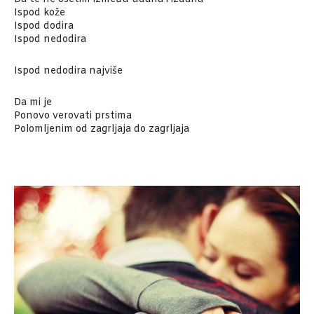
Ispod kože
Ispod dodira
Ispod nedodira
Ispod nedodira najviše
Da mi je
Ponovo verovati prstima
Polomljenim od zagrljaja do zagrljaja