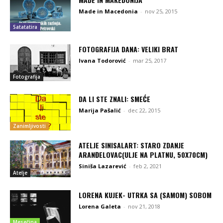
Made in Macedonia
-
nov 25, 2015
Satatatira
FOTOGRAFIJA DANA: VELIKI BRAT
Ivana Todorović
-
mar 25, 2017
Fotografija
DA LI STE ZNALI: SMEĆE
Marija Pašalić
-
dec 22, 2015
Zanimljivosti
ATELJE SINISALART: STARO ZDANJE
ARANĐELOVAC(ULJE NA PLATNU, 50X70CM)
Siniša Lazarević
-
feb 2, 2021
Atelje
LORENA KUJEK- UTRKA SA (SAMOM) SOBOM
Lorena Galeta
-
nov 21, 2018
Mesečina