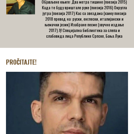
Објављене књиге: Два метра тишине (поезија 2015)
Када те буду вриштале руке (поезија 2016) Округла
јутра (поезија 2017) Кас са звездама (хаику поезија
2018 превод на: руски, енглески, италијански и
њемачки језик) Изабране песме (звучно издање
2017) ЈУ Специјална библиотека за слепа и
слабовида лица Републике Српске, Бања Лука
PROČITAJTE!