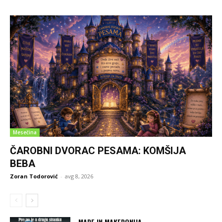
Mesečina
ČAROBNI DVORAC PESAMA: KOMŠIJA
BEBA
Zoran Todorović
-
avg 8, 2026
MADE IN MAKEDONIJA