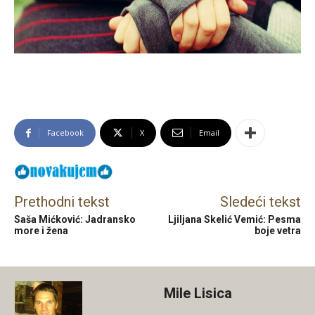
Facebook
X
Email
Prethodni tekst
Sledeći tekst
Saša Mićković: Jadransko
Ljiljana Skelić Vemić: Pesma
more i žena
boje vetra
Mile Lisica