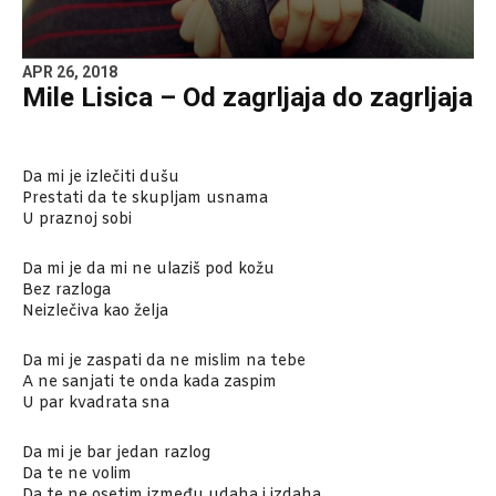
APR 26, 2018
Mile Lisica – Od zagrljaja do zagrljaja
Da mi je izlečiti dušu
Prestati da te skupljam usnama
U praznoj sobi
Da mi je da mi ne ulaziš pod kožu
Bez razloga
Neizlečiva kao želja
Da mi je zaspati da ne mislim na tebe
A ne sanjati te onda kada zaspim
U par kvadrata sna
Da mi je bar jedan razlog
Da te ne volim
Da te ne osetim između udaha i izdaha