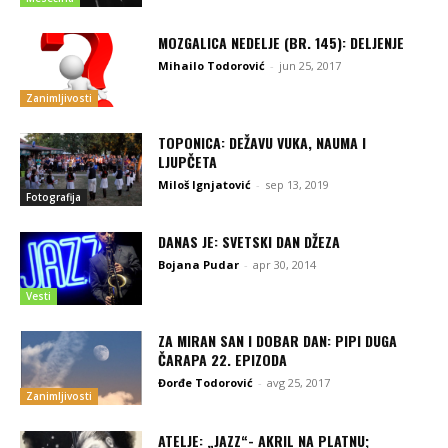
MOZGALICA NEDELJE (BR. 145): DELJENJE
Mihailo Todorović
-
jun 25, 2017
Zanimljivosti
TOPONICA: DEŽAVU VUKA, NAUMA I
LJUPČETA
Miloš Ignjatović
-
sep 13, 2019
Fotografija
DANAS JE: SVETSKI DAN DŽEZA
Bojana Pudar
-
apr 30, 2014
Vesti
ZA MIRAN SAN I DOBAR DAN: PIPI DUGA
ČARAPA 22. EPIZODA
Đorđe Todorović
-
avg 25, 2017
Zanimljivosti
ATELJE: „JAZZ“- AKRIL NA PLATNU;