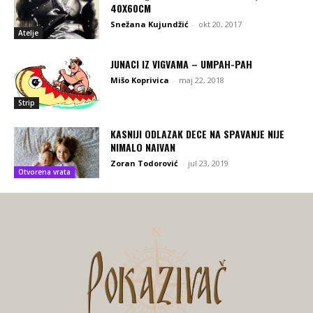
40X60CM
Snežana Kujundžić
-
okt 20, 2017
Atelje
JUNACI IZ VIGVAMA – UMPAH-PAH
Mišo Koprivica
-
maj 22, 2018
Strip
KASNIJI ODLAZAK DECE NA SPAVANJE NIJE
NIMALO NAIVAN
Zoran Todorović
-
jul 23, 2019
Otvorena vrata