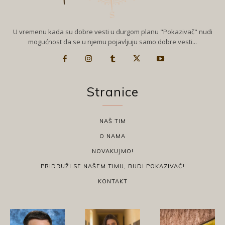
U vremenu kada su dobre vesti u durgom planu "Pokazivač" nudi
mogućnost da se u njemu pojavljuju samo dobre vesti...
Stranice
NAŠ TIM
O NAMA
NOVAKUJMO!
PRIDRUŽI SE NAŠEM TIMU, BUDI POKAZIVAČ!
KONTAKT