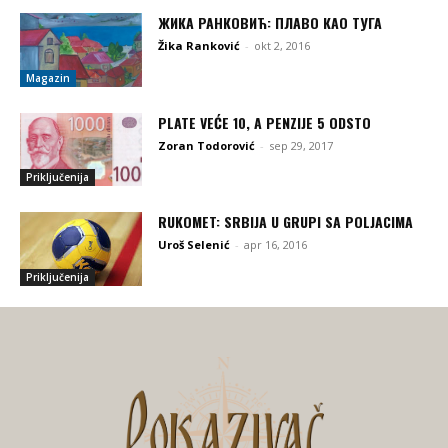
ЖИКА РАНКОВИЋ: ПЛАВО КАО ТУГА
Žika Ranković
-
okt 2, 2016
Magazin
PLATE VEĆE 10, A PENZIJE 5 ODSTO
Zoran Todorović
-
sep 29, 2017
Priključenija
RUKOMET: SRBIJA U GRUPI SA POLJACIMA
Uroš Selenić
-
apr 16, 2016
Priključenija