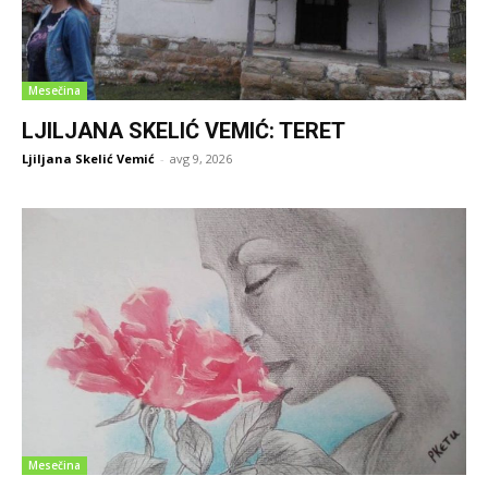
Mesečina
LJILJANA SKELIĆ VEMIĆ: TERET
Ljiljana Skelić Vemić
-
avg 9, 2026
Mesečina