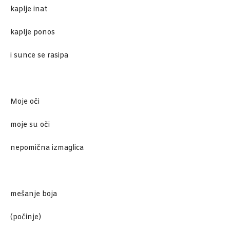
kaplje inat
kaplje ponos
i sunce se rasipa
Moje oči
moje su oči
nepomična izmaglica
mešanje boja
(počinje)