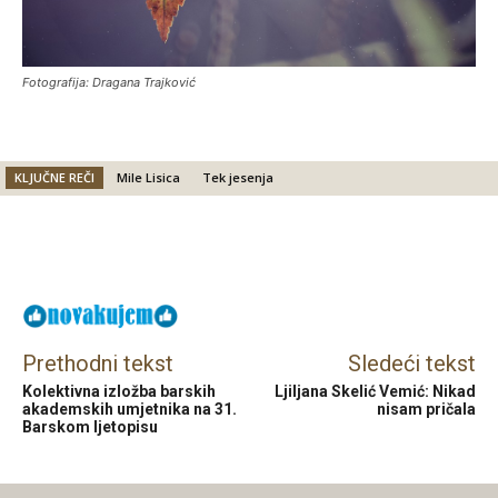
Fotografija: Dragana Trajković
KLJUČNE REČI
Mile Lisica
Tek jesenja
Facebook
X
Email
Prethodni tekst
Sledeći tekst
Kolektivna izložba barskih
Ljiljana Skelić Vemić: Nikad
akademskih umjetnika na 31.
nisam pričala
Barskom ljetopisu