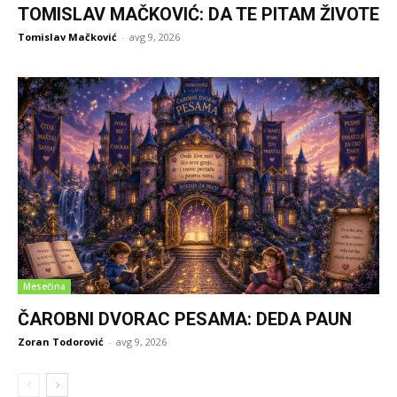
TOMISLAV MAČKOVIĆ: DA TE PITAM ŽIVOTE
Tomislav Mačković
-
avg 9, 2026
Mesečina
ČAROBNI DVORAC PESAMA: DEDA PAUN
Zoran Todorović
-
avg 9, 2026