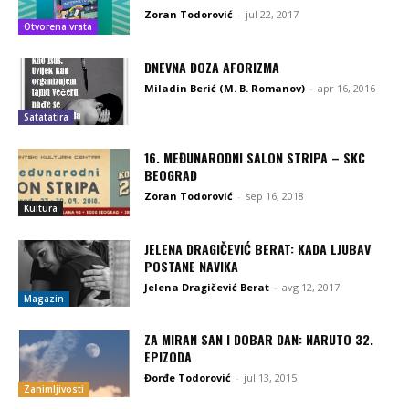
Zoran Todorović
-
jul 22, 2017
Otvorena vrata
DNEVNA DOZA AFORIZMA
Miladin Berić (M. B. Romanov)
-
apr 16, 2016
Satatatira
16. MEĐUNARODNI SALON STRIPA – SKC
BEOGRAD
Zoran Todorović
-
sep 16, 2018
Kultura
JELENA DRAGIČEVIĆ BERAT: KADA LJUBAV
POSTANE NAVIKA
Jelena Dragičević Berat
-
avg 12, 2017
Magazin
ZA MIRAN SAN I DOBAR DAN: NARUTO 32.
EPIZODA
Đorđe Todorović
-
jul 13, 2015
Zanimljivosti