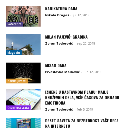
KARIKATURA DANA
Nikola Dragaš
-
jul 12, 2018
Satatatira
MILAN PAJEVIĆ: GRADINA
Zoran Todorović
-
sep 20, 2018
Magazin
MISAO DANA
Prvoslavka Marković
-
jun 12, 2018
Zanimljivosti
IZMENE U NASTAVNOM PLANU: MANJE
KNJIŽEVNIH DELA, VIŠE ČASOVA ZA OBRADU
EMOTIKONA
Otvorena vrata
Zoran Todorović
-
feb 5, 2019
DESET SAVETA ZA BEZBEDNOST VAŠE DECE
NA INTERNETU