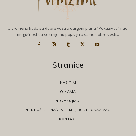
U vremenu kada su dobre vesti u durgom planu "Pokazivač" nudi
mogućnost da se u njemu pojavljuju samo dobre vesti...
Stranice
NAŠ TIM
O NAMA
NOVAKUJMO!
PRIDRUŽI SE NAŠEM TIMU, BUDI POKAZIVAČ!
KONTAKT