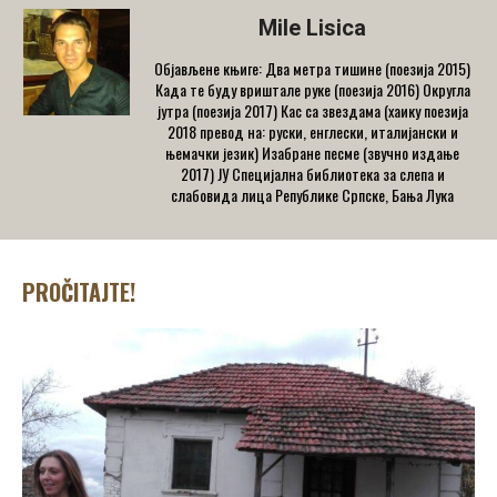
Mile Lisica
Објављене књиге: Два метра тишине (поезија 2015)
Када те буду вриштале руке (поезија 2016) Округла
јутра (поезија 2017) Кас са звездама (хаику поезија
2018 превод на: руски, енглески, италијански и
њемачки језик) Изабране песме (звучно издање
2017) ЈУ Специјална библиотека за слепа и
слабовида лица Републике Српске, Бања Лука
PROČITAJTE!