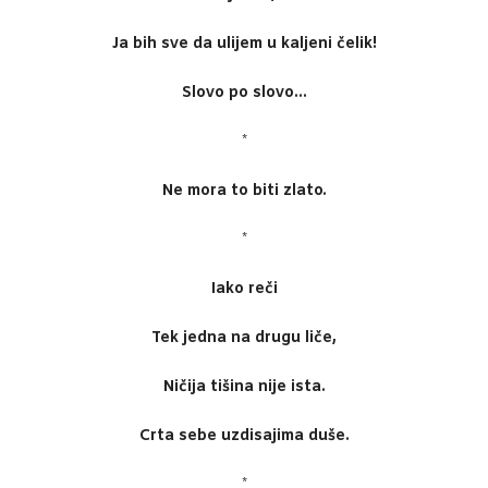
Ja bih sve da ulijem u kaljeni čelik!
Slovo po slovo…
*
Ne mora to biti zlato.
*
Iako reči
Tek jedna na drugu liče,
Ničija tišina nije ista.
Crta sebe uzdisajima duše.
*