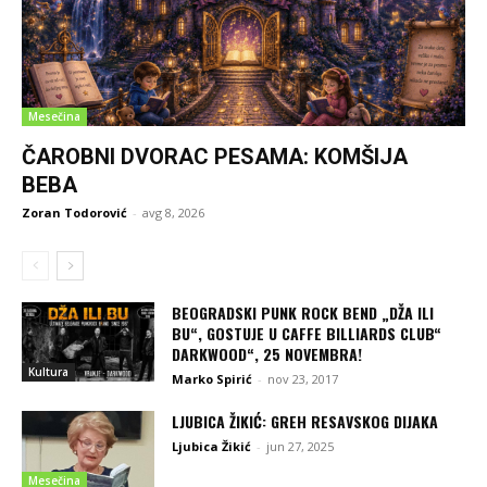
Mesečina
ČAROBNI DVORAC PESAMA: KOMŠIJA
BEBA
Zoran Todorović
-
avg 8, 2026
BEOGRADSKI PUNK ROCK BEND „DŽA ILI
BU“, GOSTUJE U CAFFE BILLIARDS CLUB“
DARKWOOD“, 25 NOVEMBRA!
Kultura
Marko Spirić
-
nov 23, 2017
LJUBICA ŽIKIĆ: GREH RESAVSKOG DIJAKA
Ljubica Žikić
-
jun 27, 2025
Mesečina