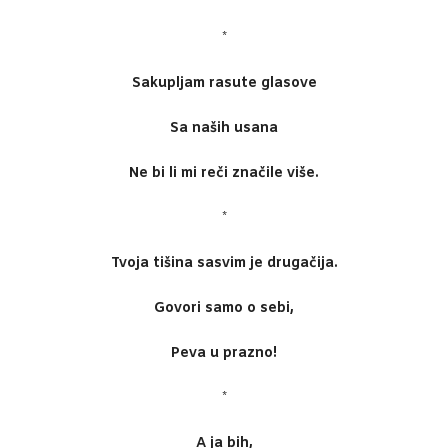
*
Sakupljam rasute glasove
Sa naših usana
Ne bi li mi reči značile više.
*
Tvoja tišina sasvim je drugačija.
Govori samo o sebi,
Peva u prazno!
*
A ja bih,