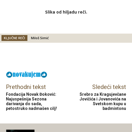
Slika od hiljadu reči.
KLJUČNE REČI
Miloš Simić
Facebook
X
Email
Prethodni tekst
Sledeći tekst
Fondacija Novak Đoković:
Srebro za Kragujevčane
Najuspešnija Sezona
Jovičića i Jovanovića na
darivanja do sada,
Svetskom kupu u
petostruko nadmašen cilj!
badmintonu