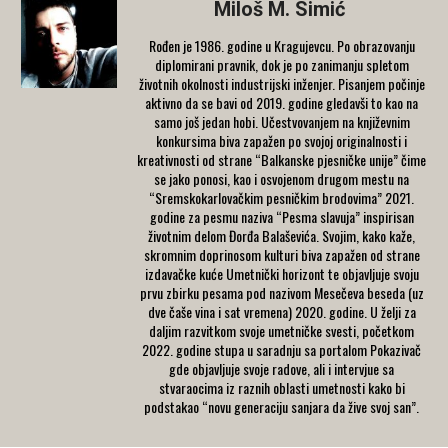
Miloš M. Simić
Rođen je 1986. godine u Kragujevcu. Po obrazovanju
diplomirani pravnik, dok je po zanimanju spletom
životnih okolnosti industrijski inženjer. Pisanjem počinje
aktivno da se bavi od 2019. godine gledavši to kao na
samo još jedan hobi. Učestvovanjem na književnim
konkursima biva zapažen po svojoj originalnosti i
kreativnosti od strane “Balkanske pjesničke unije” čime
se jako ponosi, kao i osvojenom drugom mestu na
“Sremskokarlovačkim pesničkim brodovima” 2021.
godine za pesmu naziva “Pesma slavuja” inspirisan
životnim delom Đorđa Balaševića. Svojim, kako kaže,
skromnim doprinosom kulturi biva zapažen od strane
izdavačke kuće Umetnički horizont te objavljuje svoju
prvu zbirku pesama pod nazivom Mesečeva beseda (uz
dve čaše vina i sat vremena) 2020. godine. U želji za
daljim razvitkom svoje umetničke svesti, početkom
2022. godine stupa u saradnju sa portalom Pokazivač
gde objavljuje svoje radove, ali i intervjue sa
stvaraocima iz raznih oblasti umetnosti kako bi
podstakao “novu generaciju sanjara da žive svoj san”.