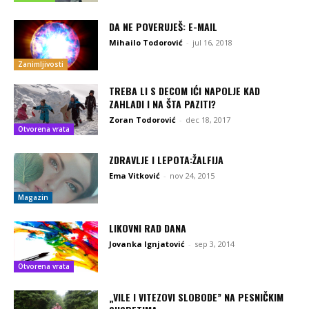
DA NE POVERUJEŠ: E-MAIL
Mihailo Todorović
-
jul 16, 2018
Zanimljivosti
TREBA LI S DECOM IĆI NAPOLJE KAD
ZAHLADI I NA ŠTA PAZITI?
Zoran Todorović
-
dec 18, 2017
Otvorena vrata
ZDRAVLJE I LEPOTA:ŽALFIJA
Ema Vitković
-
nov 24, 2015
Magazin
LIKOVNI RAD DANA
Jovanka Ignjatović
-
sep 3, 2014
Otvorena vrata
„VILE I VITEZOVI SLOBODE” NA PESNIČKIM