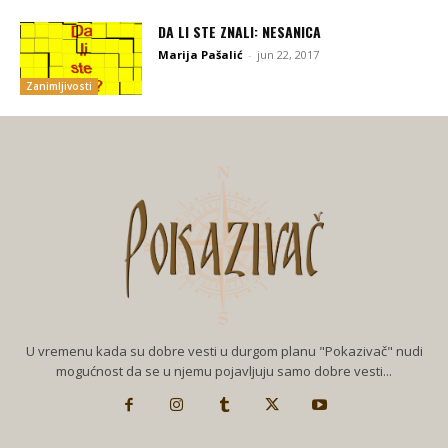
DA LI STE ZNALI: NESANICA
Marija Pašalić
-
jun 22, 2017
Zanimljivosti
U vremenu kada su dobre vesti u durgom planu "Pokazivač" nudi
mogućnost da se u njemu pojavljuju samo dobre vesti...