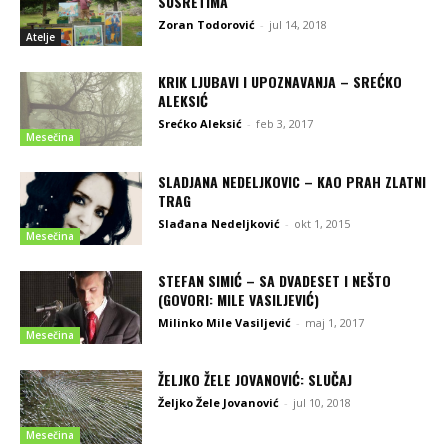
SUSRETIMA
Zoran Todorović
-
jul 14, 2018
Atelje
KRIK LJUBAVI I UPOZNAVANJA – SREĆKO
ALEKSIĆ
Srećko Aleksić
-
feb 3, 2017
Mesečina
SLADJANA NEDELJKOVIC – KAO PRAH ZLATNI
TRAG
Slađana Nedeljković
-
okt 1, 2015
Mesečina
STEFAN SIMIĆ – SA DVADESET I NEŠTO
(GOVORI: MILE VASILJEVIĆ)
Milinko Mile Vasiljević
-
maj 1, 2017
Mesečina
ŽELJKO ŽELE JOVANOVIĆ: SLUČAJ
Željko Žele Jovanović
-
jul 10, 2018
Mesečina