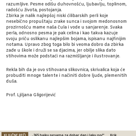
razumljive. Pesme odišu duhovnošću, ljubavlju, toplinom,
radošću života, postojanja.
Zbirka je nalik najlepšoj niski ćilibarskih perli koje
nesebično propuštaju zrake sunca i svojom medonosnom
prozirnošću mame naša čula i vode u sanjarenje. Svaka
perla, odnosno pesma je pak celina i kao takva kazuje
svoju priču oslikanu najlepšim bojama, ispisanu najfinijim
notama. Upravo zbog toga bilo bi veoma dobro da zbirka
zađe u škole i druži se sa djacima, jer obilje slika dato
stihovima može podstaći na razmišljanje i ilustrovanje.
Rekla bih da je ovo stihovana slikovnica, skrivalica koja će
probuditi mnoge talente i načiniti dobre ljude, plemenitih
duša.
Prof. Ljiljana Gligorijević
KLJUČNE REČI
„365 haiku pesama za dobar dan i laku noć“
Krik