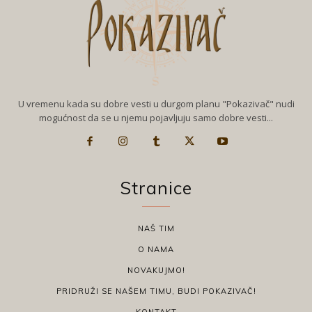
U vremenu kada su dobre vesti u durgom planu "Pokazivač" nudi
mogućnost da se u njemu pojavljuju samo dobre vesti...
Stranice
NAŠ TIM
O NAMA
NOVAKUJMO!
PRIDRUŽI SE NAŠEM TIMU, BUDI POKAZIVAČ!
KONTAKT