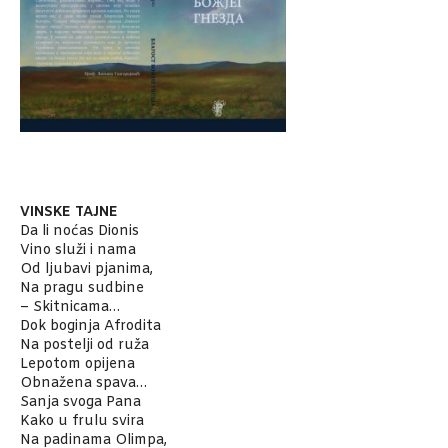
VINSKE TAJNE
Da li noćas Dionis
Vino služi i nama
Od ljubavi pjanima,
Na pragu sudbine
– Skitnicama…
Dok boginja Afrodita
Na postelji od ruža
Lepotom opijena
Obnažena spava…
Sanja svoga Pana
Kako u frulu svira
Na padinama Olimpa,