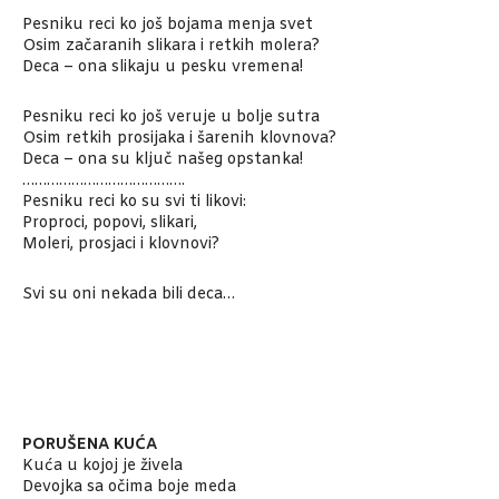
Pesniku reci ko još bojama menja svet
Osim začaranih slikara i retkih molera?
Deca – ona slikaju u pesku vremena!
Pesniku reci ko još veruje u bolje sutra
Osim retkih prosijaka i šarenih klovnova?
Deca – ona su ključ našeg opstanka!
………………………………….
Pesniku reci ko su svi ti likovi:
Proproci, popovi, slikari,
Moleri, prosjaci i klovnovi?
Svi su oni nekada bili deca…
PORUŠENA KUĆA
Kuća u kojoj je živela
Devojka sa očima boje meda