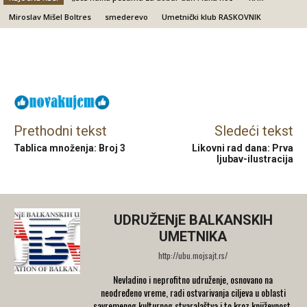
Miroslav Mišel Boltres
smederevo
Umetnički klub RASKOVNIK
Facebook
X
Email
Prethodni tekst
Sledeći tekst
Tablica množenja: Broj 3
Likovni rad dana: Prva
ljubav-ilustracija
UDRUŽENjE BALKANSKIH
UMETNIKA
http://ubu.mojsajt.rs/
Nevladino i neprofitno udruženje, osnovano na
neodređeno vreme, radi ostvarivanja ciljeva u oblasti
savremenog kulturnog stvaralaštva i to kroz književnost,