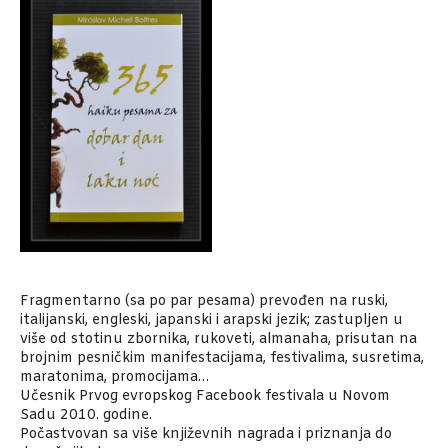
Fragmentarno (sa po par pesama) prevođen na ruski,
italijanski, engleski, japanski i arapski jezik; zastupljen u
više od stotinu zbornika, rukoveti, almanaha, prisutan na
brojnim pesničkim manifestacijama, festivalima, susretima,
maratonima, promocijama…
Učesnik Prvog evropskog Facebook festivala u Novom
Sadu 2010. godine.
Počastvovan sa više književnih nagrada i priznanja do