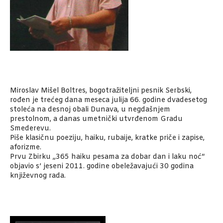
Miroslav Mišel Boltres, bogotražiteljni pesnik Serbski,
rođen je trećeg dana meseca julija 66. godine dvadesetog
stoleća na desnoj obali Dunava, u negdašnjem
prestolnom, a danas umetnički utvrđenom Gradu
Smederevu.
Piše klasičnu poeziju, haiku, rubaije, kratke priče i zapise,
aforizme.
Prvu Zbirku „365 haiku pesama za dobar dan i laku noć“
objavio s’ jeseni 2011. godine obeležavajući 30 godina
književnog rada.