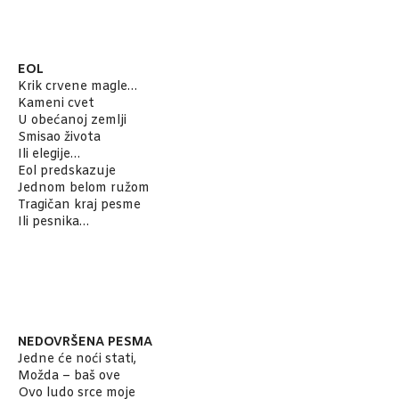
EOL
Krik crvene magle…
Kameni cvet
U obećanoj zemlji
Smisao života
Ili elegije…
Eol predskazuje
Jednom belom ružom
Tragičan kraj pesme
Ili pesnika…
NEDOVRŠENA PESMA
Jedne će noći stati,
Možda – baš ove
Ovo ludo srce moje