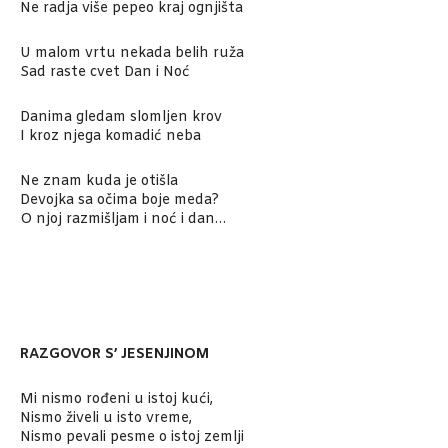
Ne radja više pepeo kraj ognjišta
U malom vrtu nekada belih ruža
Sad raste cvet Dan i Noć
Danima gledam slomljen krov
I kroz njega komadić neba
Ne znam kuda je otišla
Devojka sa očima boje meda?
O njoj razmišljam i noć i dan…
RAZGOVOR S’ JESENJINOM
Mi nismo rođeni u istoj kući,
Nismo živeli u isto vreme,
Nismo pevali pesme o istoj zemlji