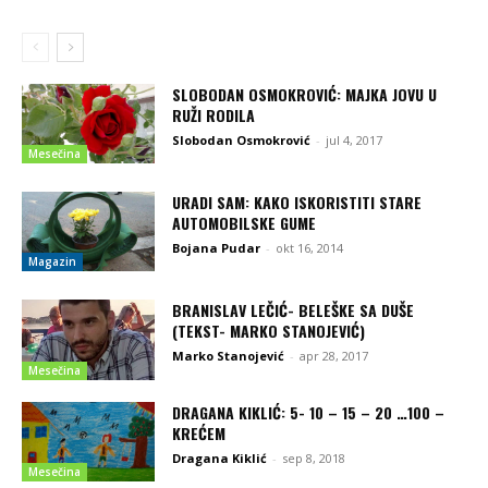
SLOBODAN OSMOKROVIĆ: MAJKA JOVU U
RUŽI RODILA
Slobodan Osmokrović
-
jul 4, 2017
Mesečina
URADI SAM: KAKO ISKORISTITI STARE
AUTOMOBILSKE GUME
Bojana Pudar
-
okt 16, 2014
Magazin
BRANISLAV LEČIĆ- BELEŠKE SA DUŠE
(TEKST- MARKO STANOJEVIĆ)
Marko Stanojević
-
apr 28, 2017
Mesečina
DRAGANA KIKLIĆ: 5- 10 – 15 – 20 …100 –
KREĆEM
Dragana Kiklić
-
sep 8, 2018
Mesečina