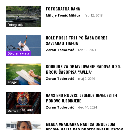
FOTOGRAFIJA DANA
Miloje Tomić Mikica
-
feb 12, 2018
Fotografija
NOLE POSLE TRI I PO ČASA BORBE
SAVLADAO TIAFOA
Zoran Todorović
-
feb 10, 2021
Otvorena vrata
KONKURS ZA OBJAVLJIVANJE RADOVA U 20.
BROJU ČASOPISA “AVLIJA“
Zoran Todorović
-
maj 2, 2019
Knjige
GANS END ROUZIS: LEGENDE DEVEDESTIH
PONOVO UJEDINJENE
Zoran Todorović
-
dec 14, 2024
Muzika
MLADA VRANJANKA RADI SA OBOLELOM
DECOM: MALTA KAO PROFESIONALNI IZAZOV