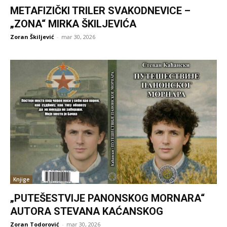
METAFIZIČKI TRILER SVAKODNEVICE –
„ZONA“ MIRKA ŠKILJEVIĆA
Zoran Škiljević
-
mar 30, 2026
Knjige
„PUTEŠESTVIJE PANONSKOG MORNARA“
AUTORA STEVANA KAĆANSKOG
Zoran Todorović
-
mar 30, 2026