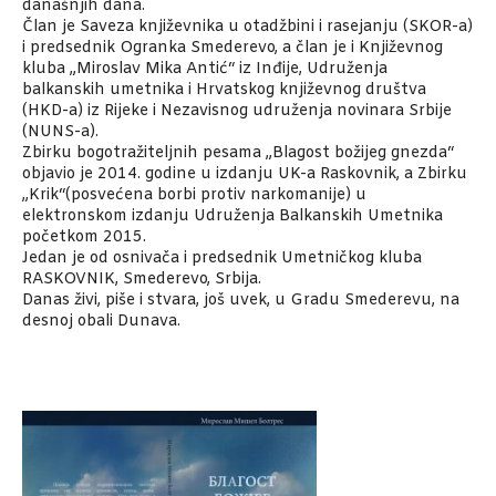
današnjih dana.
Član je Saveza književnika u otadžbini i rasejanju (SKOR-a)
i predsednik Ogranka Smederevo, a član je i Književnog
kluba „Miroslav Mika Antić“ iz Inđije, Udruženja
balkanskih umetnika i Hrvatskog književnog društva
(HKD-a) iz Rijeke i Nezavisnog udruženja novinara Srbije
(NUNS-a).
Zbirku bogotražiteljnih pesama „Blagost božijeg gnezda“
objavio je 2014. godine u izdanju UK-a Raskovnik, a Zbirku
„Krik“(posvećena borbi protiv narkomanije) u
elektronskom izdanju Udruženja Balkanskih Umetnika
početkom 2015.
Jedan je od osnivača i predsednik Umetničkog kluba
RASKOVNIK, Smederevo, Srbija.
Danas živi, piše i stvara, još uvek, u Gradu Smederevu, na
desnoj obali Dunava.