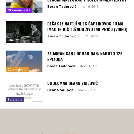
Zoran Todorović
-
mar 6, 2019
Otvorena vrata
DEČAK IZ NAJTUŽNIJEG ČAPLINOVOG FILMA
IMAO JE JOŠ TUŽNIJU ŽIVOTNU PRIČU (VIDEO)
Zoran Todorović
-
jul 11, 2018
Film
ZA MIRAN SAN I DOBAR DAN: NARUTO 126.
EPIZODA
Đorđe Todorović
-
dec 31, 2015
Zanimljivosti
COOLUMNA DEANA SAILOVIĆ
Deana Sailović
-
nov 25, 2016
Satatatira