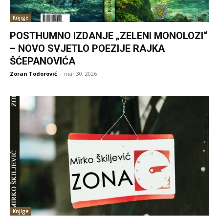
Knjige
POSTHUMNO IZDANJE „ZELENI MONOLOZI“
– NOVO SVJETLO POEZIJE RAJKA
ŠĆEPANOVIĆA
Zoran Todorović
-
mar 30, 2026
Knjige