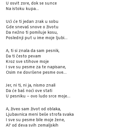
U osvit zore, dok se sunce
Na istoku kupa…
Ući će ti jedan zrak u sobu
Gde snevaš snove o životu
Da nežno ti pomiluje kosu,
Poslednji put u ime moje ljubi…
A, ti si znala da sam pesnik,
Da ti često pevam
Kroz sve stihove moje
I sve su pesme za te napisane,
Osim ne dovršene pesme ove…
Jer, ni ti, ni ja, nismo znali
Da će baš noći ove stati
U pesniku – ovo ludo srce moje…
A, živeo sam život od oblaka,
Ljubavnica meni beše strofa svaka
I sve su pesme bile moje žene,
Al’ od deva svih zemaljskih