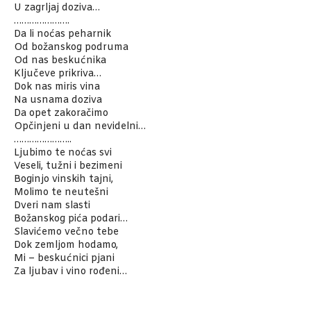
U zagrljaj doziva…
………………….
Da li noćas peharnik
Od božanskog podruma
Od nas beskućnika
Ključeve prikriva…
Dok nas miris vina
Na usnama doziva
Da opet zakoračimo
Opčinjeni u dan nevidelni…
…………………..
Ljubimo te noćas svi
Veseli, tužni i bezimeni
Boginjo vinskih tajni,
Molimo te neutešni
Dveri nam slasti
Božanskog pića podari…
Slavićemo večno tebe
Dok zemljom hodamo,
Mi – beskućnici pjani
Za ljubav i vino rođeni…