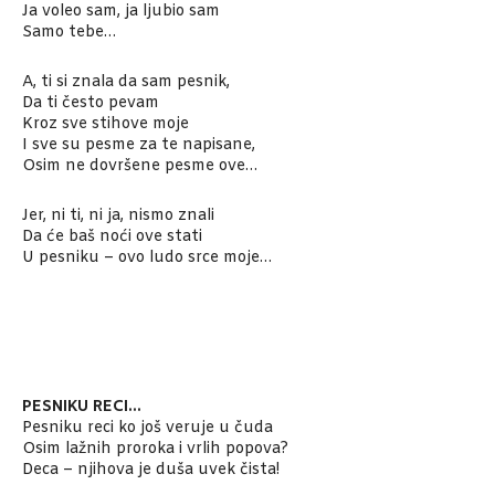
Ja voleo sam, ja ljubio sam
Samo tebe…
A, ti si znala da sam pesnik,
Da ti često pevam
Kroz sve stihove moje
I sve su pesme za te napisane,
Osim ne dovršene pesme ove…
Jer, ni ti, ni ja, nismo znali
Da će baš noći ove stati
U pesniku – ovo ludo srce moje…
PESNIKU RECI…
Pesniku reci ko još veruje u čuda
Osim lažnih proroka i vrlih popova?
Deca – njihova je duša uvek čista!