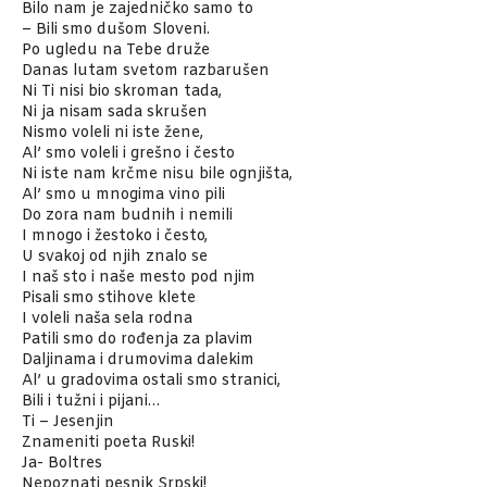
Bilo nam je zajedničko samo to
– Bili smo dušom Sloveni.
Po ugledu na Tebe druže
Danas lutam svetom razbarušen
Ni Ti nisi bio skroman tada,
Ni ja nisam sada skrušen
Nismo voleli ni iste žene,
Al’ smo voleli i grešno i često
Ni iste nam krčme nisu bile ognjišta,
Al’ smo u mnogima vino pili
Do zora nam budnih i nemili
I mnogo i žestoko i često,
U svakoj od njih znalo se
I naš sto i naše mesto pod njim
Pisali smo stihove klete
I voleli naša sela rodna
Patili smo do rođenja za plavim
Daljinama i drumovima dalekim
Al’ u gradovima ostali smo stranici,
Bili i tužni i pijani…
Ti – Jesenjin
Znameniti poeta Ruski!
Ja- Boltres
Nepoznati pesnik Srpski!