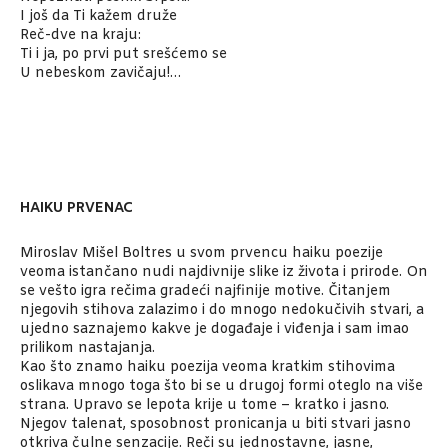
I još da Ti kažem druže
Reč-dve na kraju:
Ti i ja, po prvi put srešćemo se
U nebeskom zavičaju!…
HAIKU PRVENAC
Miroslav Mišel Boltres u svom prvencu haiku poezije
veoma istančano nudi najdivnije slike iz života i prirode. On
se vešto igra rečima gradeći najfinije motive. Čitanjem
njegovih stihova zalazimo i do mnogo nedokučivih stvari, a
ujedno saznajemo kakve je događaje i viđenja i sam imao
prilikom nastajanja.
Kao što znamo haiku poezija veoma kratkim stihovima
oslikava mnogo toga što bi se u drugoj formi oteglo na više
strana. Upravo se lepota krije u tome – kratko i jasno.
Njegov talenat, sposobnost pronicanja u biti stvari jasno
otkriva čulne senzacije. Reči su jednostavne, jasne,