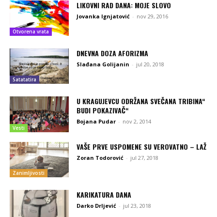
LIKOVNI RAD DANA: MOJE SLOVO
Jovanka Ignjatović
-
nov 29, 2016
Otvorena vrata
DNEVNA DOZA AFORIZMA
Slađana Golijanin
-
jul 20, 2018
Satatatira
U KRAGUJEVCU ODRŽANA SVEČANA TRIBINA“
BUDI POKAZIVAČ“
Bojana Pudar
-
nov 2, 2014
Vesti
VAŠE PRVE USPOMENE SU VEROVATNO – LAŽ
Zoran Todorović
-
jul 27, 2018
Zanimljivosti
KARIKATURA DANA
Darko Drljević
-
jul 23, 2018