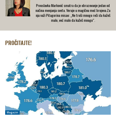
Prvoslavka Marković smatra da je obrazovanje jedan od
načina menjanja sveta. Veruje u magičnu moć brojeva.Za
nju važi Pitagorina misao: „Ne troši mnogo reči da kažeš
malo, već malo da kažeš mnogo“.
PROČITAJTE!
Magazin