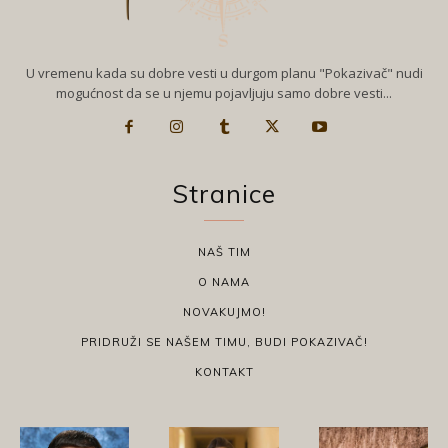
U vremenu kada su dobre vesti u durgom planu "Pokazivač" nudi
mogućnost da se u njemu pojavljuju samo dobre vesti...
Stranice
NAŠ TIM
O NAMA
NOVAKUJMO!
PRIDRUŽI SE NAŠEM TIMU, BUDI POKAZIVAČ!
KONTAKT