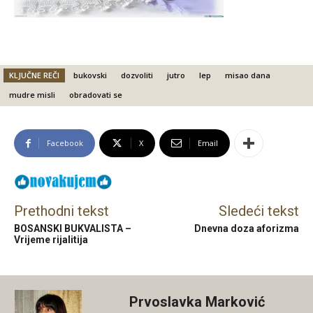
KLJUČNE REČI
bukovski
dozvoliti
jutro
lep
misao dana
mudre misli
obradovati se
Facebook
X
Email
Prethodni tekst
Sledeći tekst
BOSANSKI BUKVALISTA –
Dnevna doza aforizma
Vrijeme rijalitija
Prvoslavka Marković