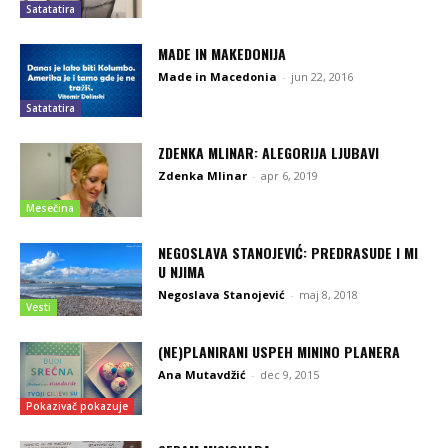
Satatatira
MADE IN MAKEDONIJA
Made in Macedonia
-
jun 22, 2016
Satatatira
ZDENKA MLINAR: ALEGORIJA LJUBAVI
Zdenka Mlinar
-
apr 6, 2019
Mesečina
NEGOSLAVA STANOJEVIĆ: PREDRASUDE I MI
U NJIMA
Negoslava Stanojević
-
maj 8, 2018
Vesti
(NE)PLANIRANI USPEH MININO PLANERA
Ana Mutavdžić
-
dec 9, 2015
Pokazivač pokazuje