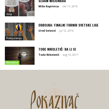
SEDAM MISIONARA
Mišo Koprivica
-
okt 11, 2016
Strip
ODBOJKA: FINALNI TURNIR SVETSKE LIGE
Uroš Selenić
-
jul 12, 2016
Priključenija
TODE NIKOLETIĆ: DA LI SI
Tode Nikoletić
-
avg 13, 2017
Mesečina