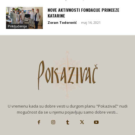
NOVE AKTIVNOSTI FONDACIJE PRINCEZE
KATARINE
Zoran Todorović
-
maj 14, 2021
Priključenija
U vremenu kada su dobre vesti u durgom planu "Pokazivač" nudi
mogućnost da se u njemu pojavljuju samo dobre vesti...