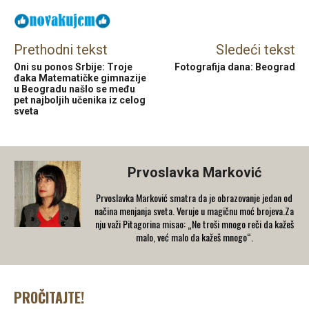
Prethodni tekst
Sledeći tekst
Oni su ponos Srbije: Troje
Fotografija dana: Beograd
đaka Matematičke gimnazije
u Beogradu našlo se među
pet najboljih učenika iz celog
sveta
Prvoslavka Marković
Prvoslavka Marković smatra da je obrazovanje jedan od
načina menjanja sveta. Veruje u magičnu moć brojeva.Za
nju važi Pitagorina misao: „Ne troši mnogo reči da kažeš
malo, već malo da kažeš mnogo“.
PROČITAJTE!