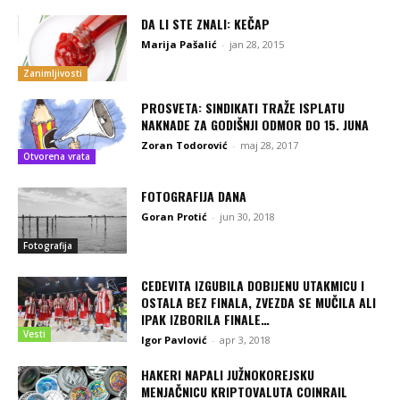
DA LI STE ZNALI: KEČAP
Marija Pašalić
-
jan 28, 2015
Zanimljivosti
PROSVETA: SINDIKATI TRAŽE ISPLATU
NAKNADE ZA GODIŠNJI ODMOR DO 15. JUNA
Zoran Todorović
-
maj 28, 2017
Otvorena vrata
FOTOGRAFIJA DANA
Goran Protić
-
jun 30, 2018
Fotografija
CEDEVITA IZGUBILA DOBIJENU UTAKMICU I
OSTALA BEZ FINALA, ZVEZDA SE MUČILA ALI
IPAK IZBORILA FINALE…
Vesti
Igor Pavlović
-
apr 3, 2018
HAKERI NAPALI JUŽNOKOREJSKU
MENJAČNICU KRIPTOVALUTA COINRAIL