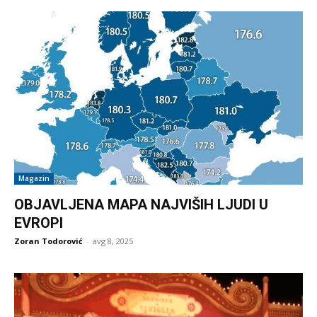
Magazin
OBJAVLJENA MAPA NAJVIŠIH LJUDI U
EVROPI
Zoran Todorović
-
avg 8, 2025