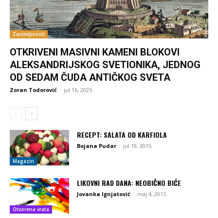
Zanimljivosti
OTKRIVENI MASIVNI KAMENI BLOKOVI
ALEKSANDRIJSKOG SVETIONIKA, JEDNOG
OD SEDAM ČUDA ANTIČKOG SVETA
Zoran Todorović
-
jul 16, 2025
RECEPT: SALATA OD KARFIOLA
Bojana Pudar
-
jul 19, 2015
Magazin
LIKOVNI RAD DANA: NEOBIČNO BIĆE
Jovanka Ignjatović
-
maj 4, 2015
Otvorena vrata