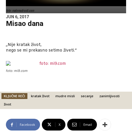
foto: malemudrosti.com
JUN 6, 2017
Misao dana
„Nije kratak život,
nego se mi prekasno setimo živeti.“
foto: mi9.com
KLJUČNE REČI
kratak život
mudre misli
secanje
zanimljivosti
život
Facebook
X
Email