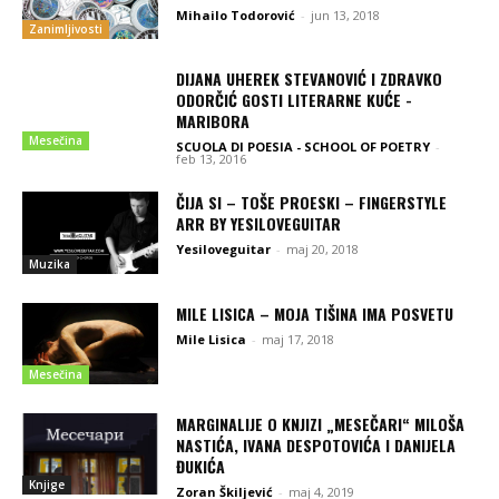
Mihailo Todorović
-
jun 13, 2018
Zanimljivosti
DIJANA UHEREK STEVANOVIĆ I ZDRAVKO
ODORČIĆ GOSTI LITERARNE KUĆE -
MARIBORA
Mesečina
SCUOLA DI POESIA - SCHOOL OF POETRY
-
feb 13, 2016
ČIJA SI – TOŠE PROESKI – FINGERSTYLE
ARR BY YESILOVEGUITAR
Yesiloveguitar
-
maj 20, 2018
Muzika
MILE LISICA – MOJA TIŠINA IMA POSVETU
Mile Lisica
-
maj 17, 2018
Mesečina
MARGINALIJE O KNJIZI „MESEČARI“ MILOŠA
NASTIĆA, IVANA DESPOTOVIĆA I DANIJELA
ĐUKIĆA
Knjige
Zoran Škiljević
-
maj 4, 2019