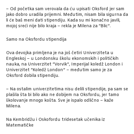
– Od početka sam verovala da ću upisati Oksford jer sam
jako dobro uradila prijemni. Međutim, nisam bila sigurna da
li će baš meni dati stipendiju. Kada su mi konačno javili,
mojoj sreći nije bilo kraja – rekla je Milena za “Blic”.
Samo na Oksfordu stipendija
Ova devojka primljena je na još četiri Univerziteta u
Engleskoj – u Londonsku školu ekonomskih i političkih
nauka, na Univerzitet “Vorvik”, Imperijal koledž London i
Univerzitet “Koledž London” – međutim samo je za
Oksford dobila stipendiju.
– Na ostalim univerzitetima nisu delili stipendije, pa sam se
plašila šta bi bilo ako ne dobijem na Oksfordu, jer tamo
školovanje mnogo košta. Sve je ispalo odlično – kaže
Milena.
Na Kembridžu i Oskofordu tridesetak učenika iz
Matematičke