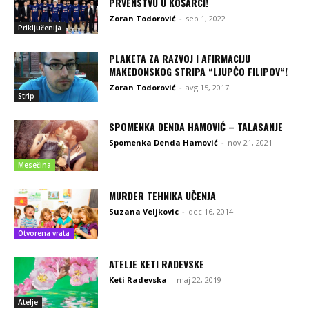
PRVENSTVU U KOŠARCI!
Zoran Todorović
-
sep 1, 2022
Priključenija
PLAKETA ZA RAZVOJ I AFIRMACIJU
MAKEDONSKOG STRIPA “LJUPČO FILIPOV“!
Zoran Todorović
-
avg 15, 2017
Strip
SPOMENKA DENDA HAMOVIĆ – TALASANJE
Spomenka Denda Hamović
-
nov 21, 2021
Mesečina
MURDER TEHNIKA UČENJA
Suzana Veljkovic
-
dec 16, 2014
Otvorena vrata
ATELJE KETI RADEVSKE
Keti Radevska
-
maj 22, 2019
Atelje