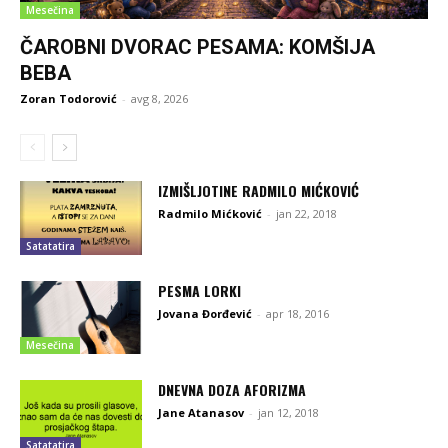
Mesečina
ČAROBNI DVORAC PESAMA: KOMŠIJA
BEBA
Zoran Todorović
-
avg 8, 2026
IZMIŠLJOTINE RADMILO MIĆKOVIĆ
Radmilo Mićković
-
jan 22, 2018
Satatatira
PESMA LORKI
Jovana Đorđević
-
apr 18, 2016
Mesečina
DNEVNA DOZA AFORIZMA
Jane Atanasov
-
jan 12, 2018
Satatatira