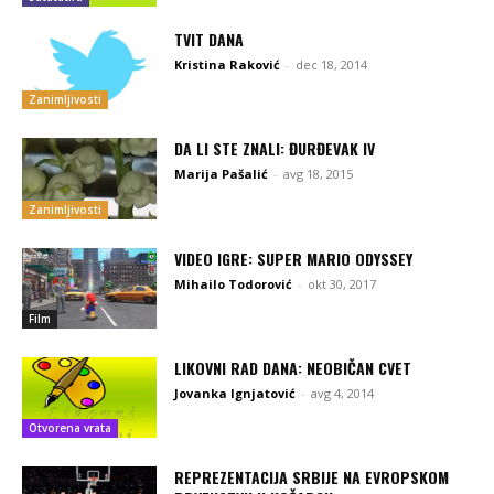
TVIT DANA
Kristina Raković
-
dec 18, 2014
Zanimljivosti
DA LI STE ZNALI: ĐURĐEVAK IV
Marija Pašalić
-
avg 18, 2015
Zanimljivosti
VIDEO IGRE: SUPER MARIO ODYSSEY
Mihailo Todorović
-
okt 30, 2017
Film
LIKOVNI RAD DANA: NEOBIČAN CVET
Jovanka Ignjatović
-
avg 4, 2014
Otvorena vrata
REPREZENTACIJA SRBIJE NA EVROPSKOM