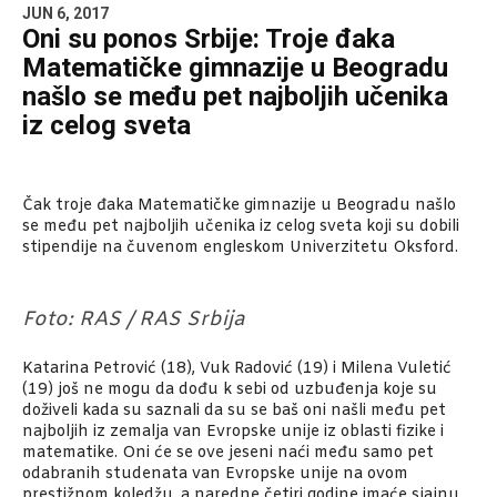
JUN 6, 2017
Oni su ponos Srbije: Troje đaka
Matematičke gimnazije u Beogradu
našlo se među pet najboljih učenika
iz celog sveta
Čak troje đaka Matematičke gimnazije u Beogradu našlo
se među pet najboljih učenika iz celog sveta koji su dobili
stipendije na čuvenom engleskom Univerzitetu Oksford.
Foto: RAS / RAS Srbija
Katarina Petrović (18), Vuk Radović (19) i Milena Vuletić
(19) još ne mogu da dođu k sebi od uzbuđenja koje su
doživeli kada su saznali da su se baš oni našli među pet
najboljih iz zemalja van Evropske unije iz oblasti fizike i
matematike. Oni će se ove jeseni naći među samo pet
odabranih studenata van Evropske unije na ovom
prestižnom koledžu, a naredne četiri godine imaće sjajnu