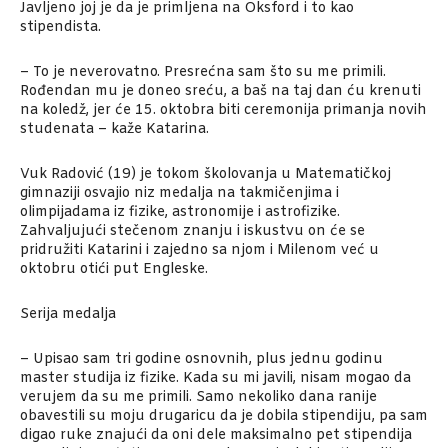
Javljeno joj je da je primljena na Oksford i to kao
stipendista.
– To je neverovatno. Presrećna sam što su me primili.
Rođendan mu je doneo sreću, a baš na taj dan ću krenuti
na koledž, jer će 15. oktobra biti ceremonija primanja novih
studenata – kaže Katarina.
Vuk Radović (19) je tokom školovanja u Matematičkoj
gimnaziji osvajio niz medalja na takmičenjima i
olimpijadama iz fizike, astronomije i astrofizike.
Zahvaljujući stečenom znanju i iskustvu on će se
pridružiti Katarini i zajedno sa njom i Milenom već u
oktobru otići put Engleske.
Serija medalja
– Upisao sam tri godine osnovnih, plus jednu godinu
master studija iz fizike. Kada su mi javili, nisam mogao da
verujem da su me primili. Samo nekoliko dana ranije
obavestili su moju drugaricu da je dobila stipendiju, pa sam
digao ruke znajući da oni dele maksimalno pet stipendija