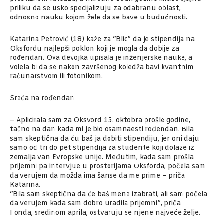
priliku da se usko specijalizuju za odabranu oblast,
odnosno nauku kojom žele da se bave u budućnosti.
Katarina Petrović (18) kaže za “Blic” da je stipendija na
Oksfordu najlepši poklon koji je mogla da dobije za
rođendan. Ova devojka upisala je inženjerske nauke, a
volela bi da se nakon završenog koledža bavi kvantnim
računarstvom ili fotonikom.
Sreća na rođendan
– Aplicirala sam za Oksvord 15. oktobra prošle godine,
tačno na dan kada mi je bio osamnaesti rođendan. Bila
sam skeptična da ću baš ja dobiti stipendiju, jer oni daju
samo od tri do pet stipendija za studente koji dolaze iz
zemalja van Evropske unije. Međutim, kada sam prošla
prijemni pa intervjue u prostorijama Oksforda, počela sam
da verujem da možda ima šanse da me prime – priča
Katarina.
“Bila sam skeptična da će baš mene izabrati, ali sam počela
da verujem kada sam dobro uradila prijemni”, priča
I onda, sredinom aprila, ostvaruju se njene najveće želje.