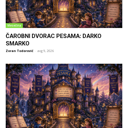
Mesečina
ČAROBNI DVORAC PESAMA: DARKO
SMARKO
Zoran Todorović
-
avg 9, 2026