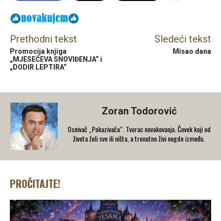
Prethodni tekst
Sledeći tekst
Promocija knjiga
Misao dana
„MJESEČEVA SNOVIĐENJA“ i
„DODIR LEPTIRA“
Zoran Todorović
Osnivač „Pokazivača“. Tvorac novakovanja. Čovek koji od
života želi sve ili ništa, a trenutno živi negde između.
PROČITAJTE!