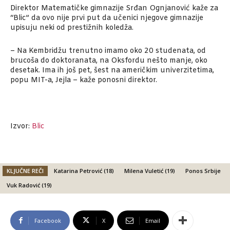
Direktor Matematičke gimnazije Srđan Ognjanović kaže za
“Blic” da ovo nije prvi put da učenici njegove gimnazije
upisuju neki od prestižnih koledža.
– Na Kembridžu trenutno imamo oko 20 studenata, od
brucoša do doktoranata, na Oksfordu nešto manje, oko
desetak. Ima ih još pet, šest na američkim univerzitetima,
popu MIT-a, Jejla – kaže ponosni direktor.
Izvor:
Blic
KLJUČNE REČI
Katarina Petrović (18)
Milena Vuletić (19)
Ponos Srbije
Vuk Radović (19)
Facebook
X
Email