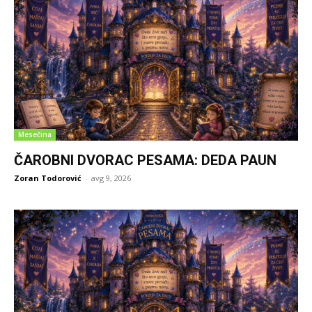
Mesečina
ČAROBNI DVORAC PESAMA: DEDA PAUN
Zoran Todorović
-
avg 9, 2026