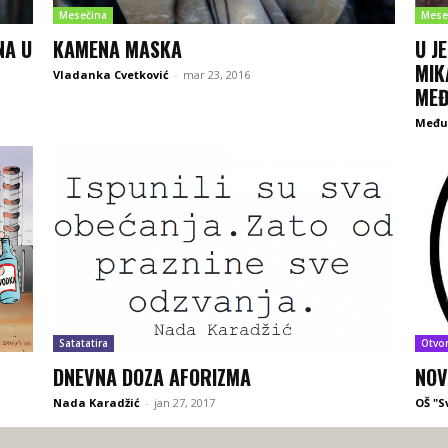
Mesečina
Mese
NA U
KAMENA MASKA
U J
MIK
Vladanka Cvetković
-
mar 23, 2016
MEĐ
Među
Satatatira
Otvo
DNEVNA DOZA AFORIZMA
NOV
Nada Karadžić
-
jan 27, 2017
OŠ "S