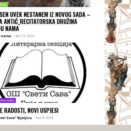
čina
ESEN UVEK NESTANEM IZ NOVOG SADA –
A ANTIĆ_RECITATORSKA DRUŽINA
U NAMA
 nama
-
dec 17, 2016
rena vrata
E RADOSTI, NOVI USPJESI
veti Sava" Bijeljina
-
nov 9, 2016