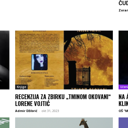
ČU
Zoran
Knjige
Učeni
RECENZIJA ZA ZBIRKU „TMINOM OKOVANI“
NA 
LORENE VOJTIĆ
KLI
Admir Džibrić
-
okt 31, 2023
OŠ "M