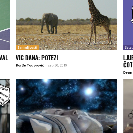
Zanimljivosti
Satat
VAL
VIC DANA: POTEZI
LJU
ČOT
Đorđe Todorović
-
sep 30, 2019
Deana