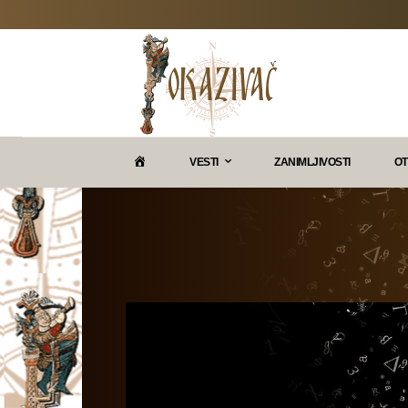
P
VESTI
ZANIMLJIVOSTI
OT
O
K
A
Z