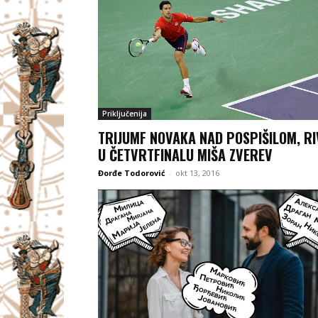
Priključenija
TRIJUMF NOVAKA NAD POSPIŠILOM, RI
U ČETVRTFINALU MIŠA ZVEREV
Đorđe Todorović
-
okt 13, 2016