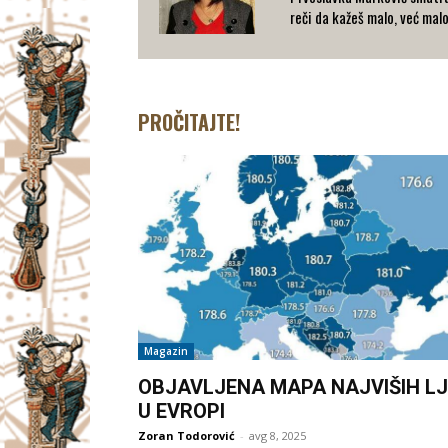
reči da kažeš malo, već mal
PROČITAJTE!
Magazin
OBJAVLJENA MAPA NAJVIŠIH LJ
U EVROPI
Zoran Todorović
-
avg 8, 2025