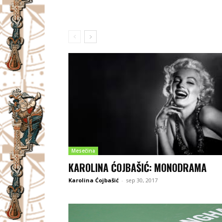
Mesečina
KAROLINA ĆOJBAŠIĆ: MONODRAMA
Karolina Ćojbašić
-
sep 30, 2017