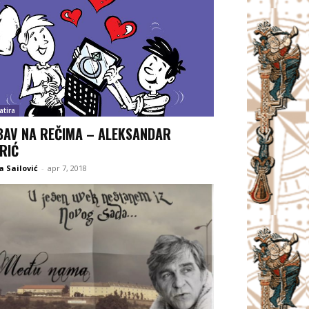
atira
BAV NA REČIMA – ALEKSANDAR
RIĆ
 Sailović
-
apr 7, 2018