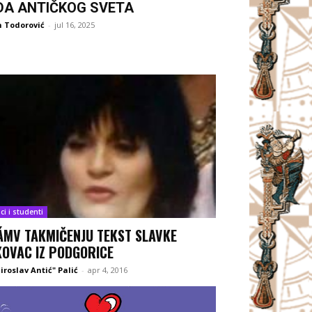
DA ANTIČKOG SVETA
 Todorović
-
jul 16, 2025
ci i studenti
ÁMV TAKMIČENJU TEKST SLAVKE
KOVAC IZ PODGORICE
iroslav Antić" Palić
-
apr 4, 2016