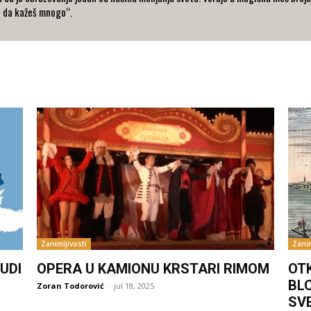
o da kažeš mnogo“.
Zanimljivosti
Zanim
UDI
OPERA U KAMIONU KRSTARI RIMOM
OT
BL
Zoran Todorović
-
jul 18, 2025
SV