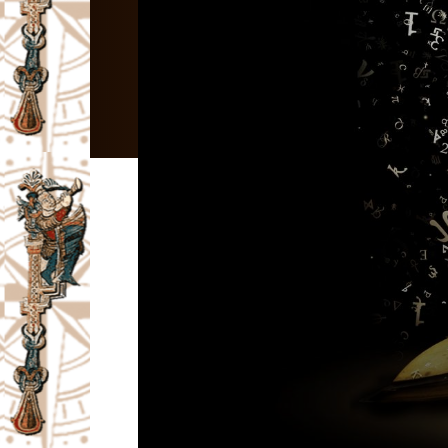
I
V
A
Č