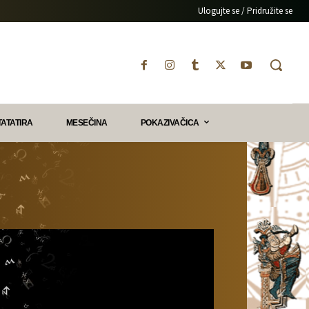
Ulogujte se / Pridružite se
TATATIRA
MESEČINA
POKAZIVAČICA