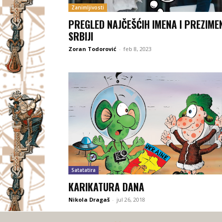
Zanimljivosti
PREGLED NAJČEŠĆIH IMENA I PREZIME
SRBIJI
Zoran Todorović
-
feb 8, 2023
Satatatira
KARIKATURA DANA
Nikola Dragaš
-
jul 26, 2018