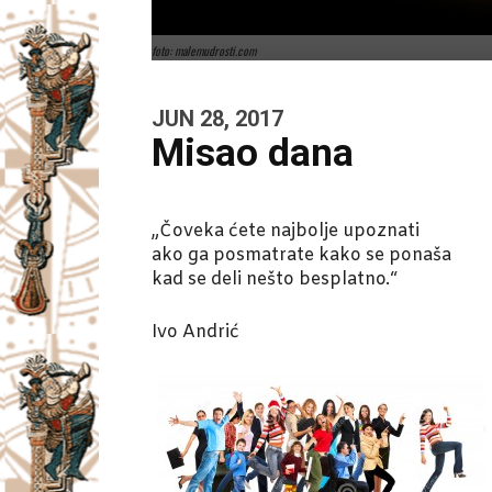
foto: malemudrosti.com
JUN 28, 2017
Misao dana
„Čoveka ćete najbolje upoznati
ako ga posmatrate kako se ponaša
kad se deli nešto besplatno.“
Ivo Andrić