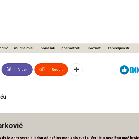
ndrić
mudre misli
ponašati
posmatrati
upoznati
zanimljivosti
Viber
ReddIt
iću
arković
 da je obrazovanje jedan od načina menjanja sveta. Veruje u magičnu moć broje