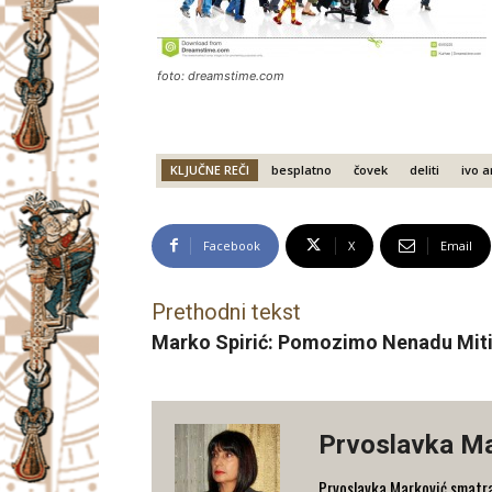
foto: dreamstime.com
KLJUČNE REČI
besplatno
čovek
deliti
ivo a
Facebook
X
Email
Prethodni tekst
Marko Spirić: Pomozimo Nenadu Mit
Prvoslavka M
Prvoslavka Marković smatra