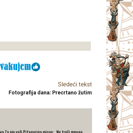
Sledeći tekst
Fotografija dana: Precrtano žutim
va.Za nju važi Pitagorina misao: „Ne troši mnogo