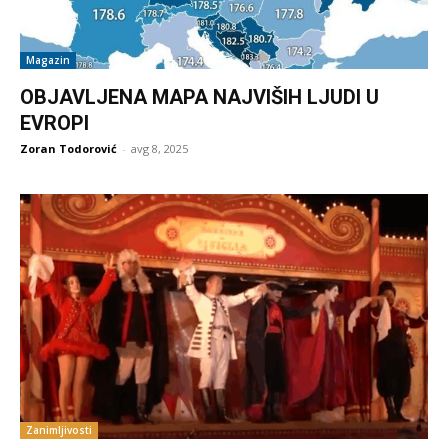
Magazin
OBJAVLJENA MAPA NAJVIŠIH LJUDI U
EVROPI
Zoran Todorović
-
avg 8, 2025
Zanimljivosti