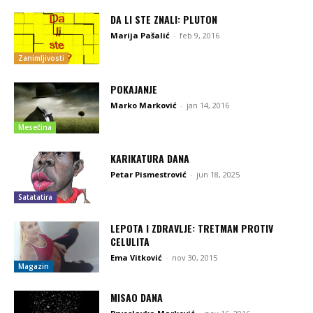
DA LI STE ZNALI: PLUTON
Marija Pašalić
-
feb 9, 2016
Zanimljivosti
POKAJANJE
Marko Marković
-
jan 14, 2016
Mesečina
KARIKATURA DANA
Petar Pismestrović
-
jun 18, 2025
Satatatira
LEPOTA I ZDRAVLJE: TRETMAN PROTIV
CELULITA
Ema Vitković
-
nov 30, 2015
Magazin
MISAO DANA