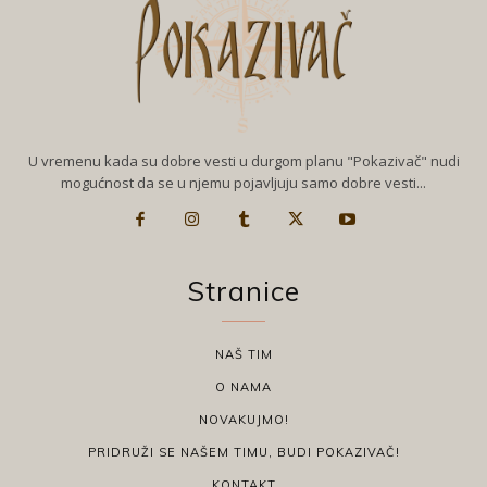
U vremenu kada su dobre vesti u durgom planu "Pokazivač" nudi
mogućnost da se u njemu pojavljuju samo dobre vesti...
Stranice
NAŠ TIM
O NAMA
NOVAKUJMO!
PRIDRUŽI SE NAŠEM TIMU, BUDI POKAZIVAČ!
KONTAKT