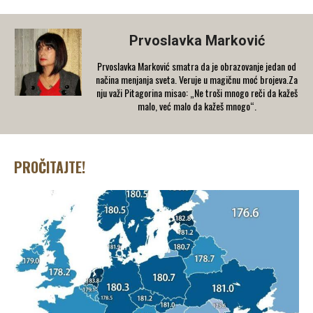
Prvoslavka Marković
Prvoslavka Marković smatra da je obrazovanje jedan od
načina menjanja sveta. Veruje u magičnu moć brojeva.Za
nju važi Pitagorina misao: „Ne troši mnogo reči da kažeš
malo, već malo da kažeš mnogo“.
PROČITAJTE!