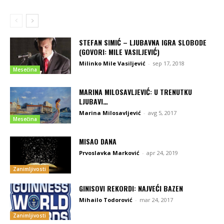
STEFAN SIMIĆ – LJUBAVNA IGRA SLOBODE
(GOVORI: MILE VASILJEVIĆ)
Milinko Mile Vasiljević
-
sep 17, 2018
Mesečina
MARINA MILOSAVLJEVIĆ: U TRENUTKU
LJUBAVI…
Marina Milosavljević
-
avg 5, 2017
Mesečina
MISAO DANA
Prvoslavka Marković
-
apr 24, 2019
Zanimljivosti
GINISOVI REKORDI: NAJVEĆI BAZEN
Mihailo Todorović
-
mar 24, 2017
Zanimljivosti