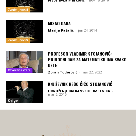
Prvoslavka Marković
-
nov 16, 2016
Zanimljivosti
MISAO DANA
Marija Pašalić
-
jun 24, 2014
Zanimljivosti
PROFESOR VLADIMIR STOJANOVIĆ:
PRIRODNI DAR ZA MATEMATIKU IMA SVAKO
DETE
Otvorena vrata
Zoran Todorović
-
mar 22, 2022
KNJIŽEVNIK NEĐO ĆIĆO STOJANOVIĆ
UDRUŽENjE BALKANSKIH UMETNIKA
-
mar 5, 2015
Knjige