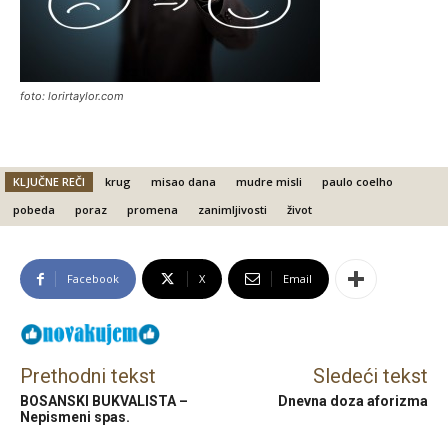
foto: lorirtaylor.com
KLJUČNE REČI
krug
misao dana
mudre misli
paulo coelho
pobeda
poraz
promena
zanimljivosti
život
Facebook
X
Email
Prethodni tekst
Sledeći tekst
BOSANSKI BUKVALISTA –
Dnevna doza aforizma
Nepismeni spas.