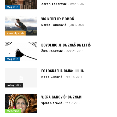
Zoran Todorović
-
mar 5, 2025
Magazin
VIC NEDELJE: POMOĆ
Đorđe Todorović
-
jan 2, 2020
Zanimljivosti
DOVOLJNO JE DA ZNAŠ DA LETIŠ
Žika Ranković
-
dec 21, 2015
Magazin
FOTOGRAFIJA DANA: JULIJA
Neda Glišović
-
feb 15, 2016
Fotografija
VJERA GAROVIĆ: DA ZNAM
Vjera Garović
-
feb 7, 2019
Mesečina