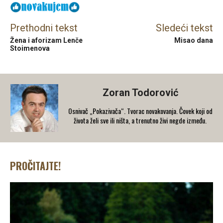
Prethodni tekst
Sledeći tekst
Žena i aforizam Lenče
Misao dana
Stoimenova
Zoran Todorović
Osnivač „Pokazivača“. Tvorac novakovanja. Čovek koji od
života želi sve ili ništa, a trenutno živi negde između.
PROČITAJTE!