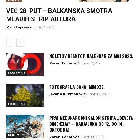
VEĆ 28. PUT – BALKANSKA SMOTRA
MLADIH STRIP AUTORA
Mišo Koprivica
-
jun 27, 2026
NOLETOV DESKTOP KALENDAR ZA MAJ 2023.
Zoran Todorović
-
maj 2, 2023
Fotografija
FOTOGRAFIJA DANA: MIMOZE
Jovana Kuzmanović
-
apr 16, 2019
Fotografija
PRVI MEĐUNARODNI SALON STRIPA „DEVETA
DIMENZIJA“ – BANJALUKA OD 12. DO 14.
OKTOBRA!
Kultura
Zoran Todorović
-
okt 10, 2018