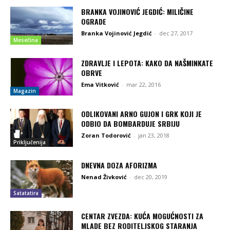
BRANKA VOJINOVIĆ JEGDIĆ: MILIČINE
OGRADE
Branka Vojinović Jegdić
-
dec 27, 2017
Mesečina
ZDRAVLJE I LEPOTA: KAKO DA NAŠMINKATE
OBRVE
Ema Vitković
-
mar 22, 2016
Magazin
ODLIKOVANI ARNO GUJON I GRK KOJI JE
ODBIO DA BOMBARDUJE SRBIJU
Zoran Todorović
-
jan 23, 2018
Priključenija
DNEVNA DOZA AFORIZMA
Nenad Živković
-
dec 20, 2019
Satatatira
CENTAR ZVEZDA: KUĆA MOGUĆNOSTI ZA
MLADE BEZ RODITELJSKOG STARANJA