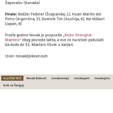
Šapovalov (Kanada)
Finale:
Rodžer Federer (Švajcarska, 1), Huan Martin del
Potro (Argentina, 3), Dominik Tim (Austrija, 6), Kei Nišikori
(Japan, 8)
Prošle godine Novak je propustio
„Rolex Shanghai
Masters“
zbog povrede lakta, a ove će na istom pokušati
da dođe do 32. Masters titule u karijeri.
Izvor: novakdjokovic.com
KLJUČNE REČI
Novak Đoković
novakovanje
novakujem
novakujmo
žreb za Šangaj
Facebook
X
Email