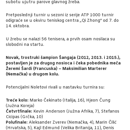
subotu ujutru parove glavnog žreba.
Pretposlednji turnir u sezoni iz serije ATP 1000 turnir
odigraće se u okviru teniskog centra „Qi Zhong“ od 7. do
14. oktobra.
U žrebu se nalazi 56 tenisera, a prvih osam nosilaca su
slobodni na startu.
Novak, trostruki šampion Šangaja (2012, 2013. i 2015.),
postavljen je za drugog nosioca i čeka pobednika meča
Žeremi Šardi (Francuska) – Maksimilian Marterer
(Nemačka) u drugom kolu.
Potencijalni Noletovi rivali u nastavku turnira su:
Treće kolo:
Marko Čekinato (Italija, 16), Hjeon Čung
(Južna Koreja)
Četvrtfinale:
Kevin Anderson (Južna Afrika, 7), Stefanos
Cicipas (Grčka, 10)
Polufinale:
Aleksander Zverev (Nemačka, 4), Marin Čilić
(Hrvatska, 5), Kajl Edmund (Velika Britanija, 11), Denis