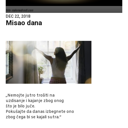
foto: malemudrosti.com
DEC 22, 2018
Misao dana
„Nemojte jutro trošiti na
uzdisanje i kajanje zbog onog
što je bilo juče.
Pokušajte da danas izbegnete ono
zbog čega bi se kajali sutra.“