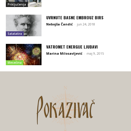
Priključenija
UVRNUTE BASNE EMBROUZ BIRS
Nebojša Čandić
-
jun 24, 2018
Satatatira
VATROMET ENERGIJE LJUBAVI
Marina Milosavljević
-
maj 9, 2015
Mesečina