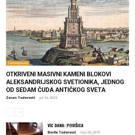
Zanimljivosti
OTKRIVENI MASIVNI KAMENI BLOKOVI
ALEKSANDRIJSKOG SVETIONIKA, JEDNOG
OD SEDAM ČUDA ANTIČKOG SVETA
Zoran Todorović
-
jul 16, 2025
VIC DANA: POVIŠICA
Đorđe Todorović
-
nov 26, 2019