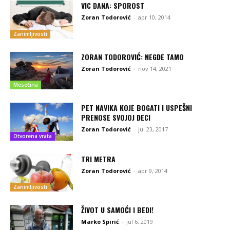
VIC DANA: SPOROST
Zoran Todorović
-
apr 10, 2014
Zanimljivosti
ZORAN TODOROVIĆ: NEGDE TAMO
Zoran Todorović
-
nov 14, 2021
Mesečina
PET NAVIKA KOJE BOGATI I USPEŠNI
PRENOSE SVOJOJ DECI
Zoran Todorović
-
jul 23, 2017
Otvorena vrata
TRI METRA
Zoran Todorović
-
apr 9, 2014
Zanimljivosti
ŽIVOT U SAMOĆI I BEDI!
Marko Spirić
-
jul 6, 2019