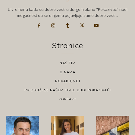
U vremenu kada su dobre vesti u durgom planu "Pokazivač" nudi
mogućnost da se u njemu pojavljuju samo dobre vesti...
Stranice
NAŠ TIM
O NAMA
NOVAKUJMO!
PRIDRUŽI SE NAŠEM TIMU, BUDI POKAZIVAČ!
KONTAKT