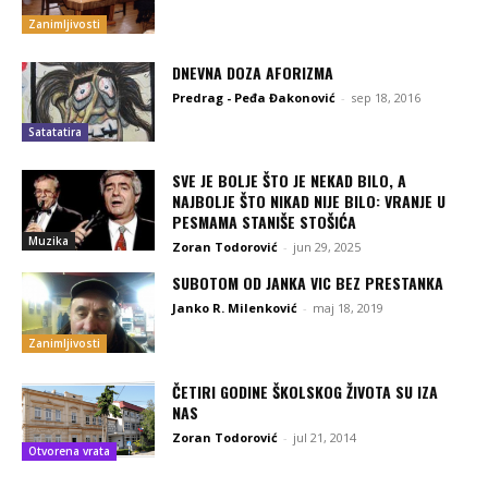
Zanimljivosti
DNEVNA DOZA AFORIZMA
Predrag - Peđa Đakonović
-
sep 18, 2016
Satatatira
SVE JE BOLJE ŠTO JE NEKAD BILO, A
NAJBOLJE ŠTO NIKAD NIJE BILO: VRANJE U
PESMAMA STANIŠE STOŠIĆA
Muzika
Zoran Todorović
-
jun 29, 2025
SUBOTOM OD JANKA VIC BEZ PRESTANKA
Janko R. Milenković
-
maj 18, 2019
Zanimljivosti
ČETIRI GODINE ŠKOLSKOG ŽIVOTA SU IZA
NAS
Zoran Todorović
-
jul 21, 2014
Otvorena vrata