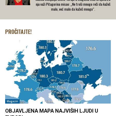
nju važi Pitagorina misao: „Ne troši mnogo reči da kažeš
malo, već malo da kažeš mnogo“.
PROČITAJTE!
Magazin
OBJAVLJENA MAPA NAJVIŠIH LJUDI U