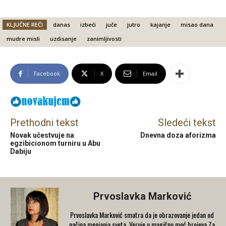
KLJUČNE REČI
danas
izbeći
juče
jutro
kajanje
misao dana
mudre misli
uzdisanje
zanimljivosti
Facebook
X
Email
Prethodni tekst
Sledeći tekst
Novak učestvuje na
Dnevna doza aforizma
egzibicionom turniru u Abu
Dabiju
Prvoslavka Marković
Prvoslavka Marković smatra da je obrazovanje jedan od
načina menjanja sveta. Veruje u magičnu moć brojeva.Za