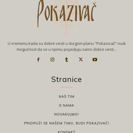
U vremenu kada su dobre vesti u durgom planu "Pokazivač" nudi
mogućnost da se u njemu pojavljuju samo dobre vesti...
Stranice
NAŠ TIM
O NAMA
NOVAKUJMO!
PRIDRUŽI SE NAŠEM TIMU, BUDI POKAZIVAČ!
KONTAKT