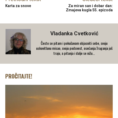
Karta za snove
Za miran san i dobar dan:
Zmajeva kugla 55. epizoda
Vladanka Cvetković
Često se pitam i pokušavam objasniti sebe, svoju
uskovitlanu misao, svoju podsvest, osećanja.Traganja još
traju, a pitanja i dalje se nižu...
PROČITAJTE!