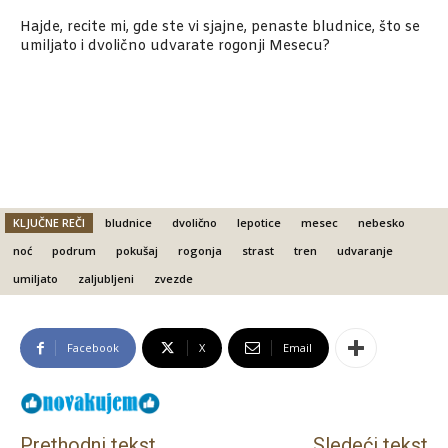
Hajde, recite mi, gde ste vi sjajne, penaste bludnice, što se
umiljato i dvolično udvarate rogonji Mesecu?
KLJUČNE REČI
bludnice
dvolično
lepotice
mesec
nebesko
noć
podrum
pokušaj
rogonja
strast
tren
udvaranje
umiljato
zaljubljeni
zvezde
Facebook
X
Email
Prethodni tekst
Sledeći tekst