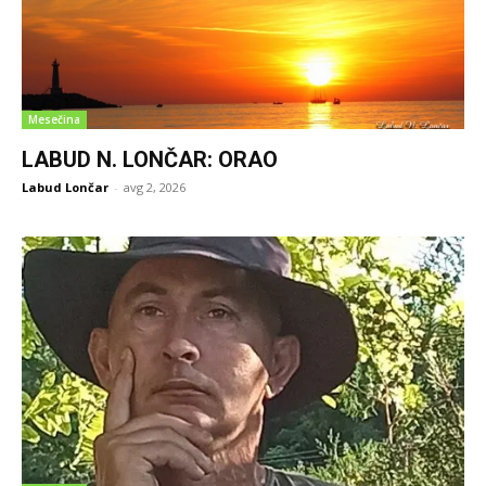
Mesečina
LABUD N. LONČAR: ORAO
Labud Lončar
-
avg 2, 2026