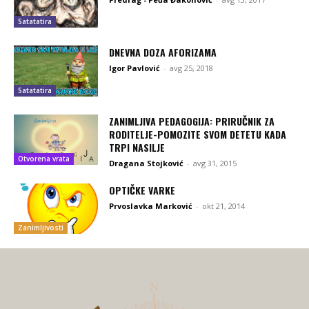
Satatatira
DNEVNA DOZA AFORIZAMA
Igor Pavlović
-
avg 25, 2018
Satatatira
ZANIMLJIVA PEDAGOGIJA: PRIRUČNIK ZA
RODITELJE-POMOZITE SVOM DETETU KADA
TRPI NASILJE
Otvorena vrata
Dragana Stojković
-
avg 31, 2015
OPTIČKE VARKE
Prvoslavka Marković
-
okt 21, 2014
Zanimljivosti