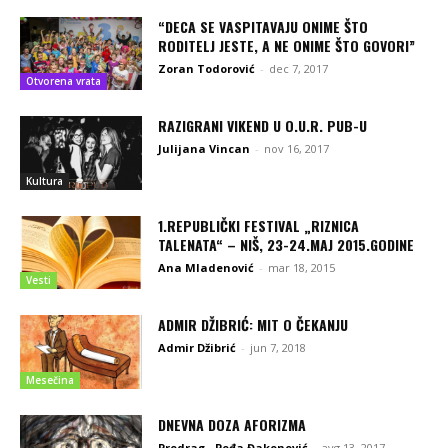
“DECA SE VASPITAVAJU ONIME ŠTO
RODITELJ JESTE, A NE ONIME ŠTO GOVORI”
Zoran Todorović
-
dec 7, 2017
Otvorena vrata
RAZIGRANI VIKEND U O.U.R. PUB-U
Julijana Vincan
-
nov 16, 2017
Kultura
1.REPUBLIČKI FESTIVAL „RIZNICA
TALENATA“ – NIŠ, 23-24.MAJ 2015.GODINE
Ana Mladenović
-
mar 18, 2015
Vesti
ADMIR DŽIBRIĆ: MIT O ČEKANJU
Admir Džibrić
-
jun 7, 2018
Mesečina
DNEVNA DOZA AFORIZMA
Predrag - Peđa Đakonović
-
avg 13, 2017