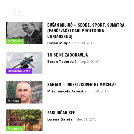
DUŠAN MILIJIĆ – SEOBE, SPORT, SUMATRA
(PANČEVAČKI DANI PROFESORA
CRNJANSKOG)
Mesečina
Dušan Milijić
-
nov 19, 2017
TO SE NE ZABORAVLJA
Zoran Todorović
-
sep 2, 2014
Otvorena vrata
SANJAM – INDEXI /COVER BY MMCELA/
Miša mmcela Acoustic
-
jul 28, 2017
Muzika
ZAKLJUČAN SEF
Lorena Galeta
-
dec 21, 2015
Mesečina