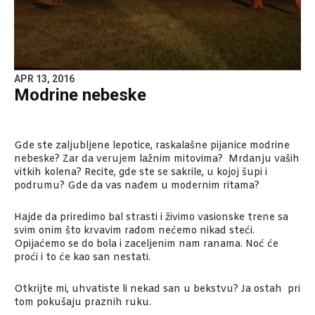
APR 13, 2016
Modrine nebeske
Gde ste zaljubljene lepotice, raskalašne pijanice modrine
nebeske? Zar da verujem lažnim mitovima? Mrdanju vaših
vitkih kolena? Recite, gde ste se sakrile, u kojoj šupi i
podrumu? Gde da vas nađem u modernim ritama?
Hajde da priredimo bal strasti i živimo vasionske trene sa
svim onim što krvavim radom nećemo nikad steći.
Opijaćemo se do bola i zaceljenim nam ranama. Noć će
proći i to će kao san nestati.
Otkrijte mi, uhvatiste li nekad san u bekstvu? Ja ostah pri
tom pokušaju praznih ruku.