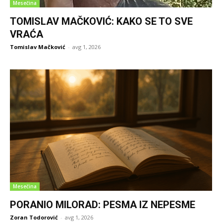
Mesečina
TOMISLAV MAČKOVIĆ: KAKO SE TO SVE
VRAĆA
Tomislav Mačković
-
avg 1, 2026
Mesečina
PORANIO MILORAD: PESMA IZ NEPESME
Zoran Todorović
-
avg 1, 2026