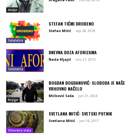
Atelje
STEFAN TIĆMI DROBENO
Stefan Mitić
-
sep 28, 2018
Satatatira
DNEVNA DOZA AFORIZAMA
Nada Kljajić
-
nov 21, 2015
Satatatira
BOGDAN BOGDANOVIĆ: SLOBODA JE NAŠE
VRHOVNO NAČELO
Mićković Saša
-
jun 21, 2024
Knjige
SVETLANA MITIĆ: SVETSKI PUTNIK
Svetlana Mitić
-
jun 16, 2017
Otvorena vrata