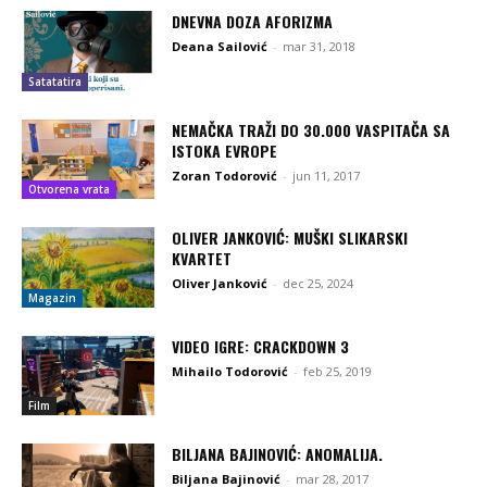
DNEVNA DOZA AFORIZMA
Deana Sailović
-
mar 31, 2018
Satatatira
NEMAČKA TRAŽI DO 30.000 VASPITAČA SA
ISTOKA EVROPE
Zoran Todorović
-
jun 11, 2017
Otvorena vrata
OLIVER JANKOVIĆ: MUŠKI SLIKARSKI
KVARTET
Oliver Janković
-
dec 25, 2024
Magazin
VIDEO IGRE: CRACKDOWN 3
Mihailo Todorović
-
feb 25, 2019
Film
BILJANA BAJINOVIĆ: ANOMALIJA.
Biljana Bajinović
-
mar 28, 2017