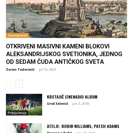
Zanimljivosti
OTKRIVENI MASIVNI KAMENI BLOKOVI
ALEKSANDRIJSKOG SVETIONIKA, JEDNOG
OD SEDAM ČUDA ANTIČKOG SVETA
Zoran Todorović
-
jul 16, 2025
KRSTAJIĆ IZNENADIO ALBUM
Uroš Selenić
-
jun 3, 2018
Priključenija
ATELJE: ROBIN WILLIAMS, PATCH ADAMS
Dragana Pašić
-
nov 28, 2016