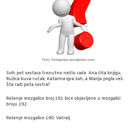
Foto: fizikapress.wordpress.com
Svih pet sestara trenutno nešto rade. Ana čita knjigu,
Ružica kuva ručak, Katarina igra šah, a Marija pegla veš.
Šta radi peta sestra?
Rešenje mozgalice broj 191 biće objavljeno u mozgalici
broju 192.
Rešenje mozgalice 190: Vatralj