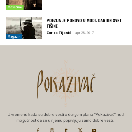
Mesečina
POEZIJA JE PONOVO U MODI: DARIJIN SVET
TIŠINE
Zorica Tijanić
-
apr 28, 2017
Magazin
U vremenu kada su dobre vesti u durgom planu "Pokazivač" nudi
mogućnost da se u njemu pojavljuju samo dobre vesti...