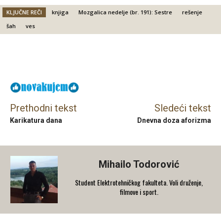
KLJUČNE REČI
knjiga
Mozgalica nedelje (br. 191): Sestre
rešenje
šah
ves
Facebook
X
Email
Prethodni tekst
Sledeći tekst
Karikatura dana
Dnevna doza aforizma
Mihailo Todorović
Student Elektrotehničkog fakulteta. Voli druženje,
filmove i sport.