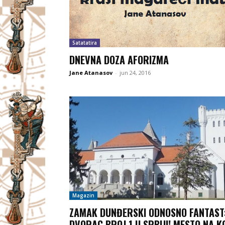
Satatatira
DNEVNA DOZA AFORIZMA
Jane Atanasov
-
jun 24, 2016
Magazin
ZAMAK DUNĐERSKI ODNOSNO FANTAST
DVORAC BROJ 1 U SRBIJI! MESTO NA 