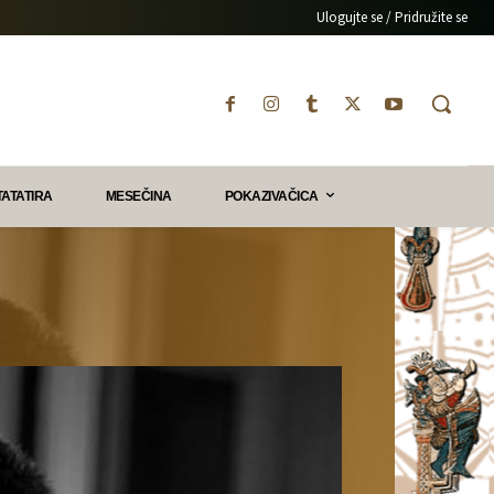
Ulogujte se / Pridružite se
TATATIRA
MESEČINA
POKAZIVAČICA