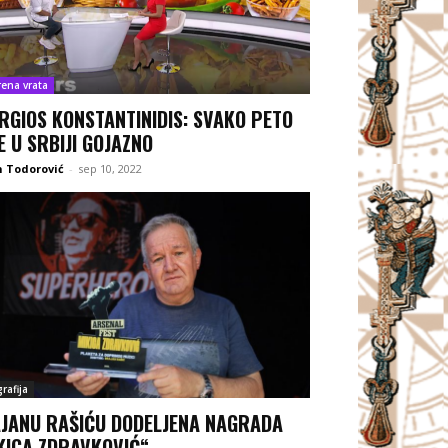
rena vrata
RGIOS KONSTANTINIDIS: SVAKO PETO
E U SRBIJI GOJAZNO
 Todorović
-
sep 10, 2022
rafija
JANU RAŠIĆU DODELJENA NAGRADA
KICA ZDRAVKOVIĆ“