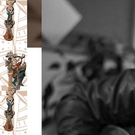
I
V
A
Č