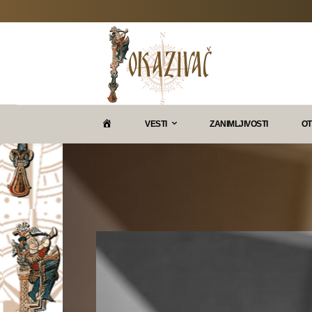
P
VESTI
ZANIMLJIVOSTI
OT
O
K
A
Z