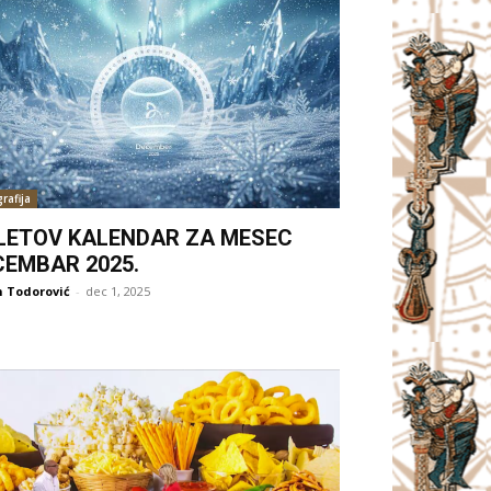
rafija
LETOV KALENDAR ZA MESEC
CEMBAR 2025.
 Todorović
-
dec 1, 2025