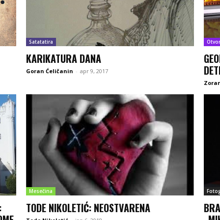
Satatatira
Otvo
KARIKATURA DANA
GEO
DET
Goran Ćeličanin
-
apr 9, 2017
Zoran
Mesečina
Fotog
:
TODE NIKOLETIĆ: NEOSTVARENA
BRA
KOME
„MI