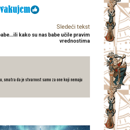
Sledeći tekst
 babe…ili kako su nas babe učile pravim
vrednostima
u, smatra da je stvarnost samo za one koji nemaju