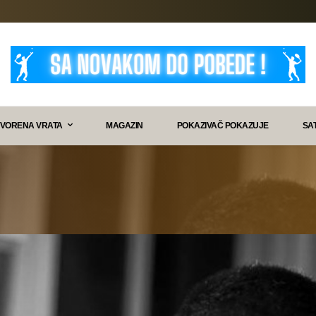
VORENA VRATA
MAGAZIN
POKAZIVAČ POKAZUJE
SA