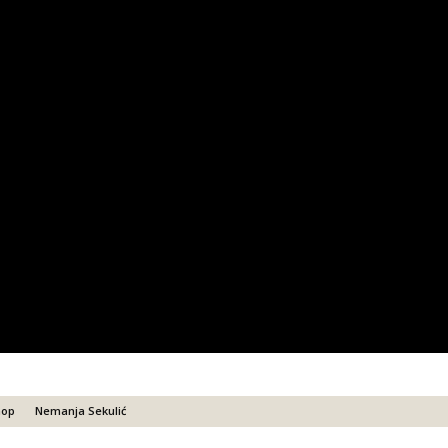
hop
Nemanja Sekulić