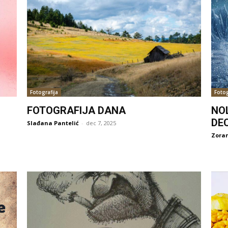
Fotografija
Fotog
FOTOGRAFIJA DANA
NO
DE
Slađana Pantelić
-
dec 7, 2025
Zoran