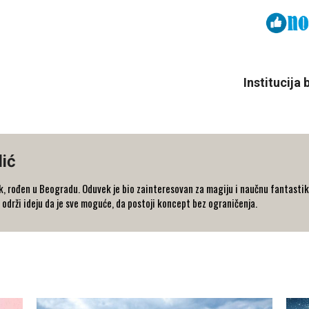
Viber
ReddIt
Institucija
ić
k, rođen u Beogradu. Oduvek je bio zainteresovan za magiju i naučnu fantastik
 održi ideju da je sve moguće, da postoji koncept bez ograničenja.