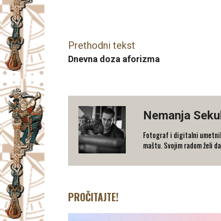
Facebook
X
Email
Prethodni tekst
Dnevna doza aforizma
Nemanja Sekul
Fotograf i digitalni umetni
maštu. Svojim radom želi da
PROČITAJTE!