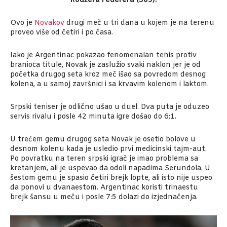
Rodžera Federera (369).
Ovo je
Novakov
drugi meč u tri dana u kojem je na terenu
proveo više od četiri i po časa.
Iako je Argentinac pokazao fenomenalan tenis protiv
branioca titule, Novak je zaslužio svaki naklon jer je od
početka drugog seta kroz meč išao sa povredom desnog
kolena, a u samoj završnici i sa krvavim kolenom i laktom.
Srpski teniser je odlično ušao u duel. Dva puta je oduzeo
servis rivalu i posle 42 minuta igre došao do 6:1.
U trećem gemu drugog seta Novak je osetio bolove u
desnom kolenu kada je usledio prvi medicinski tajm-aut.
Po povratku na teren srpski igrač je imao problema sa
kretanjem, ali je uspevao da odoli napadima Serundola. U
šestom gemu je spasio četiri brejk lopte, ali isto nije uspeo
da ponovi u dvanaestom. Argentinac koristi trinaestu
brejk šansu u meču i posle 7:5 dolazi do izjednačenja.