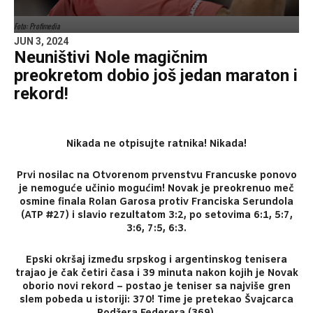
Foto: Profimedia
JUN 3, 2024
Neuništivi Nole magičnim
preokretom dobio još jedan maraton i
rekord!
Nikada ne otpisujte ratnika! Nikada!
Prvi nosilac na Otvorenom prvenstvu Francuske ponovo
je nemoguće učinio mogućim! Novak je preokrenuo meč
osmine finala Rolan Garosa protiv Franciska Serundola
(ATP #27) i slavio rezultatom 3:2, po setovima 6:1, 5:7,
3:6, 7:5, 6:3.
Epski okršaj između srpskog i argentinskog tenisera
trajao je čak četiri časa i 39 minuta nakon kojih je Novak
oborio novi rekord – postao je teniser sa najviše gren
slem pobeda u istoriji: 370! Time je pretekao Švajcarca