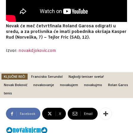
Novak će meč četvrtfinala Roland Garosa odigrati u
sredu, a za protivnika će imati pobednika okršaja Kasper
Rud (Norveška, 7) – Tejlor Fric (SAD, 12).
Izvor:
novakdjokovic.com
KLJUČNE REČI
Francisko Serundol
Najbolji teniser sveta!
Novak Đoković
novakovanje
novakujem
novakujmo
Rolan Garos
tenis
Facebook
X
Email