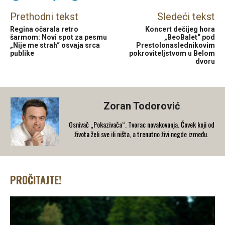
Prethodni tekst
Sledeći tekst
Regina očarala retro
Koncert dečijeg hora
šarmom: Novi spot za pesmu
„BeoBalet“ pod
„Nije me strah“ osvaja srca
Prestolonaslednikovim
publike
pokroviteljstvom u Belom
dvoru
Zoran Todorović
Osnivač „Pokazivača“. Tvorac novakovanja. Čovek koji od
života želi sve ili ništa, a trenutno živi negde između.
PROČITAJTE!