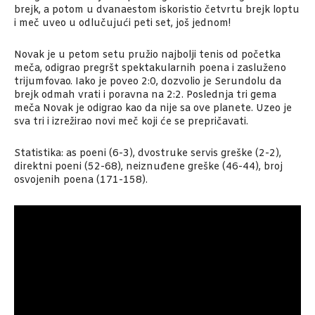
brejk, a potom u dvanaestom iskoristio četvrtu brejk loptu
i meč uveo u odlučujući peti set, još jednom!
Novak je u petom setu pružio najbolji tenis od početka
meča, odigrao pregršt spektakularnih poena i zasluženo
trijumfovao. Iako je poveo 2:0, dozvolio je Serundolu da
brejk odmah vrati i poravna na 2:2. Poslednja tri gema
meča Novak je odigrao kao da nije sa ove planete. Uzeo je
sva tri i izrežirao novi meč koji će se prepričavati.
Statistika: as poeni (6-3), dvostruke servis greške (2-2),
direktni poeni (52-68), neiznuđene greške (46-44), broj
osvojenih poena (171-158).