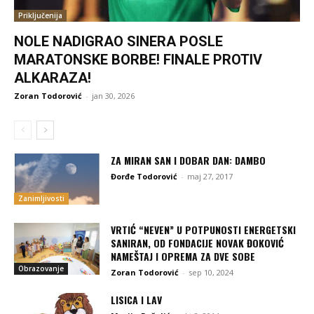
Priključenija
NOLE NADIGRAO SINERA POSLE
MARATONSKE BORBE! FINALE PROTIV
ALKARAZA!
Zoran Todorović
-
jan 30, 2026
ZA MIRAN SAN I DOBAR DAN: DAMBO
Đorđe Todorović
-
maj 27, 2017
Zanimljivosti
VRTIĆ “NEVEN” U POTPUNOSTI ENERGETSKI
SANIRAN, OD FONDACIJE NOVAK ĐOKOVIĆ
NAMEŠTAJ I OPREMA ZA DVE SOBE
Obrazovanje
Zoran Todorović
-
sep 10, 2024
LISICA I LAV