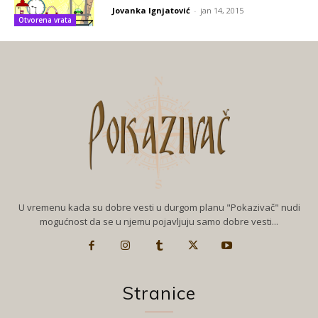
Jovanka Ignjatović
-
jan 14, 2015
Otvorena vrata
U vremenu kada su dobre vesti u durgom planu "Pokazivač" nudi
mogućnost da se u njemu pojavljuju samo dobre vesti...
Stranice