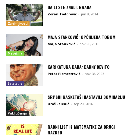
DA LI STE ZNALI: BRADA
Zoran Todorović
-
jun 9, 2014
Zanimljivosti
MAJA STANKOVIĆ: OPČINJENA TOBOM
Maja Stanković
-
nov 26, 2016
Mesečina
KARIKATURA DANA: DANNY DEVITO
Petar Pismestrović
-
nov 28, 2023
Satatatira
SRPSKI BASKETAŠI NASTAVILI DOMINACIJU
Uroš Selenić
-
sep 20, 2016
Priključenija
RADNI LIST IZ MATEMATIKE ZA DRUGI
RAZRED