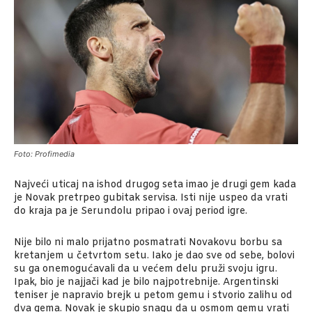
Foto: Profimedia
Najveći uticaj na ishod drugog seta imao je drugi gem kada
je Novak pretrpeo gubitak servisa. Isti nije uspeo da vrati
do kraja pa je Serundolu pripao i ovaj period igre.
Nije bilo ni malo prijatno posmatrati Novakovu borbu sa
kretanjem u četvrtom setu. Iako je dao sve od sebe, bolovi
su ga onemogućavali da u većem delu pruži svoju igru.
Ipak, bio je najjači kad je bilo najpotrebnije. Argentinski
teniser je napravio brejk u petom gemu i stvorio zalihu od
dva gema. Novak je skupio snagu da u osmom gemu vrati