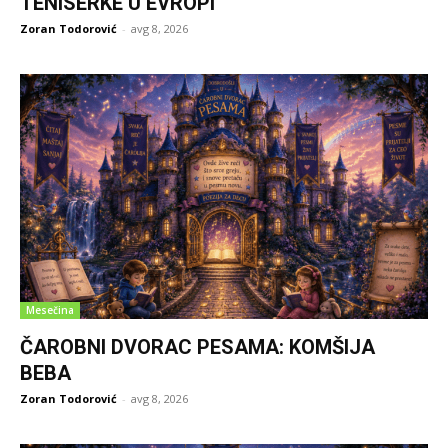
TENISERKE U EVROPI
Zoran Todorović
-
avg 8, 2026
Mesečina
ČAROBNI DVORAC PESAMA: KOMŠIJA
BEBA
Zoran Todorović
-
avg 8, 2026