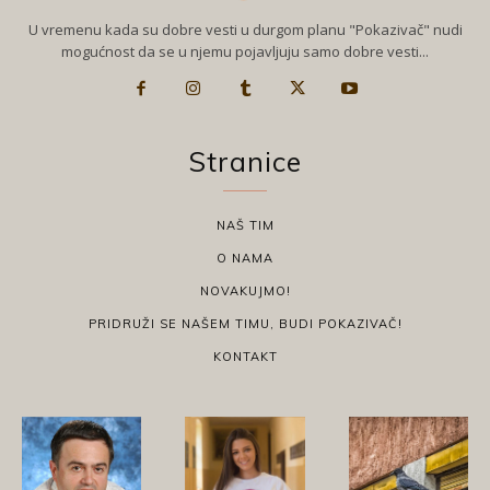
U vremenu kada su dobre vesti u durgom planu "Pokazivač" nudi
mogućnost da se u njemu pojavljuju samo dobre vesti...
Stranice
NAŠ TIM
O NAMA
NOVAKUJMO!
PRIDRUŽI SE NAŠEM TIMU, BUDI POKAZIVAČ!
KONTAKT