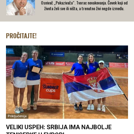
Osnivač „Pokazivača“. Tvorac novakovanja. Čovek koji od
života želi sve ili ništa, a trenutno živi negde između.
PROČITAJTE!
Priključenija
VELIKI USPEH: SRBIJA IMA NAJBOLJE