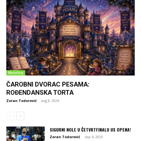
Mesečina
ČAROBNI DVORAC PESAMA:
ROĐENDANSKA TORTA
Zoran Todorović
-
avg 8, 2026
SIGURNI NOLE U ČETVRTFINALU US OPENA!
Zoran Todorović
-
sep 4, 2023