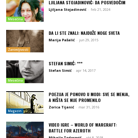
LJILJANA STOJADINOVIĆ: DA POSVEDOČIM
Ljiljana Stojadinović
-
feb 21, 2024
Mesečina
DA LI STE ZNALI: NAJDUŽE NOGE SVETA
Marija Pašalić
-
jun 29, 2015
Zanimljivosti
STEFAN SIMIĆ: ***
Stefan Simić
-
apr 14, 2017
Mesečina
POEZIJA JE PONOVO U MODI: SVE SE MENJA,
A NIŠTA SE NIJE PROMENILO
Zorica Tijanić
-
mar 31, 2016
Magazin
VIDEO IGRE – WORLD OF WARCRAFT:
BATTLE FOR AZEROTH
Mihailo Todorović
-
okt 8, 2018