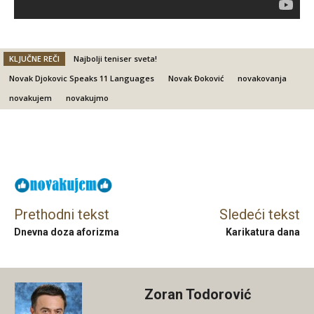
KLJUČNE REČI
Najbolji teniser sveta!
Novak Djokovic Speaks 11 Languages
Novak Đoković
novakovanja
novakujem
novakujmo
Facebook
X
Email
Prethodni tekst
Sledeći tekst
Dnevna doza aforizma
Karikatura dana
Zoran Todorović