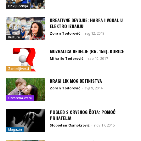
Priključenija
KREATIVNE DEVOJKE: HARFA I VOKAL U
ELEKTRO IZDANJU
Zoran Todorović
-
avg 12, 2019
Kultura
MOZGALICA NEDELJE (BR. 156): KORICE
Mihailo Todorović
-
sep 10, 2017
Zanimljivosti
DRAGI LIK MOG DETINJSTVA
Zoran Todorović
-
avg 9, 2014
Otvorena vrata
POGLED S CRVENOG ČOTA: POMOĆ
PRIJATELJA
Slobodan Osmokrović
-
nov 17, 2015
Magazin