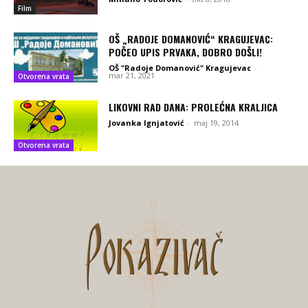
Film
OŠ „RADOJE DOMANOVIĆ“ KRAGUJEVAC:
POČEO UPIS PRVAKA, DOBRO DOŠLI!
OŠ "Radoje Domanović" Kragujevac
-
mar 21, 2021
Otvorena vrata
LIKOVNI RAD DANA: PROLEĆNA KRALJICA
Jovanka Ignjatović
-
maj 19, 2014
Otvorena vrata