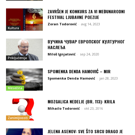
ZAVRŠEN JE KONKURS ZA VI MEĐUNARODNI
FESTIVAL LJUBAVNE POEZIJE
Zoran Todorović
-
avg 14, 2023
Kultura
ВУЧИНА ЧУВАР ЕВРОПСКОГ КУЛТУРНОГ
НАСЛЕЂА
Miloš Ignjatović
-
sep 24, 2020
Priključenija
SPOMENKA DENDA HAMOVIĆ – MIR
Spomenka Denda Hamović
-
jan 28, 2023
Mesečina
MOZGALICA NEDELJE (BR. 113): KRILA
Mihailo Todorović
-
okt 23, 2016
Zanimljivosti
JELENA ASENOV: SVE ŠTO SRCU DRAGO JE