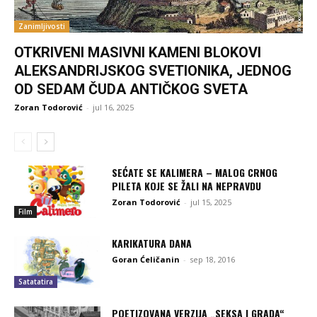
Zanimljivosti
OTKRIVENI MASIVNI KAMENI BLOKOVI
ALEKSANDRIJSKOG SVETIONIKA, JEDNOG
OD SEDAM ČUDA ANTIČKOG SVETA
Zoran Todorović
-
jul 16, 2025
SEĆATE SE KALIMERA – MALOG CRNOG
PILETA KOJE SE ŽALI NA NEPRAVDU
Zoran Todorović
-
jul 15, 2025
Film
KARIKATURA DANA
Goran Ćeličanin
-
sep 18, 2016
Satatatira
POETIZOVANA VERZIJA „SEKSA I GRADA“