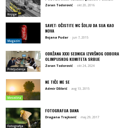
Zoran Todorović
-
okt 20, 2016
Knjige
SAVET: OČISTITE WC ŠOLJU DA SIJA KAO
NOVA
Bojana Pudar
-
jun 7, 2015
Magazin
ODRŽANA XXXI SEDNICA IZVRŠNOG ODBORA
OLIMPIJSKOG KOMITETA SRBIJE
Zoran Todorović
-
okt 24, 2024
Priključenija
NE TIČE ME SE
Admir Džibrić
-
avg 13, 2015
Mesečina
FOTOGRAFIJA DANA
Dragana Trajković
-
maj 29, 2017
Fotografija