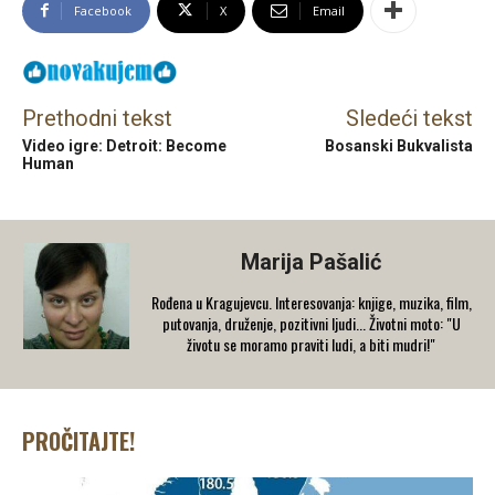
Facebook
X
Email
Prethodni tekst
Sledeći tekst
Video igre: Detroit: Become
Bosanski Bukvalista
Human
Marija Pašalić
​Rođena u Kragujevcu. Interesovanja: knjige, muzika, film,
putovanja, druženje, pozitivni ljudi... Životni moto: "U
životu se moramo praviti ludi, a biti mudri!"
PROČITAJTE!