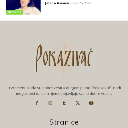
Jelena Asenov
-
sep 25, 2022
Mesečina
U vremenu kada su dobre vesti u durgom planu "Pokazivač" nudi
mogućnost da se u njemu pojavljuju samo dobre vesti...
Stranice