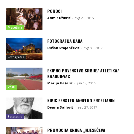
POROCI
Admir Džibrić
-
avg 20, 2015
Mesečina
FOTOGRAFIJA DANA
Dušan Stojančević
-
avg 31, 2017
Fotografija
EKIPNO PRVENSTVO SRBIJE/ ATLETIKA/
KRAGUJEVAC
Marija Pašalić
-
jun 18, 2016
Vesti
KIBIC FENSTER ANĐELKO ERDELJANIN
Deana Sailović
-
sep 27, 2017
Satatatira
PROMOCIJA KNJIGA „MJESEČEVA