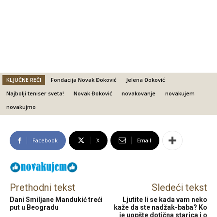
KLJUČNE REČI
Fondacija Novak Đoković
Jelena Đoković
Najbolji teniser sveta!
Novak Đoković
novakovanje
novakujem
novakujmo
Facebook
X
Email
Prethodni tekst
Sledeći tekst
Dani Smiljane Mandukić treći
Ljutite li se kada vam neko
put u Beogradu
kaže da ste nadžak-baba? Ko
je uopšte dotična starica i o