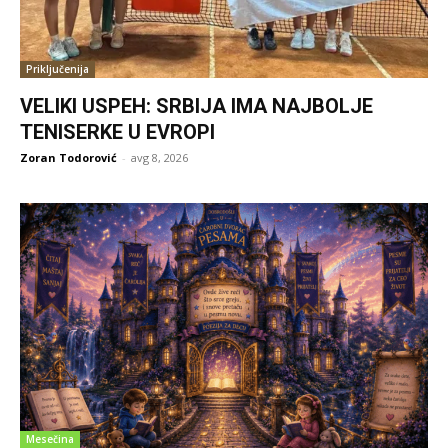
Priključenija
VELIKI USPEH: SRBIJA IMA NAJBOLJE
TENISERKE U EVROPI
Zoran Todorović
-
avg 8, 2026
Mesečina