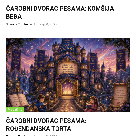
ČAROBNI DVORAC PESAMA: KOMŠIJA
BEBA
Zoran Todorović
-
avg 8, 2026
Mesečina
ČAROBNI DVORAC PESAMA:
ROĐENDANSKA TORTA