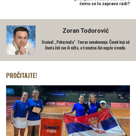
čemu se tu zapravo radi?
Zoran Todorović
Osnivač „Pokazivača“. Tvorac novakovanja. Čovek koji od
života želi sve ili ništa, a trenutno živi negde između.
PROČITAJTE!