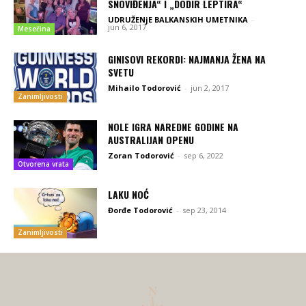
SNOVIĐENJA“ I „DODIR LEPTIRA“
UDRUŽENjE BALKANSKIH UMETNIKA
-
jun 6, 2017
Mesečina
GINISOVI REKORDI: NAJMANJA ŽENA NA
SVETU
Mihailo Todorović
-
jun 2, 2017
Zanimljivosti
NOLE IGRA NAREDNE GODINE NA
AUSTRALIJAN OPENU
Zoran Todorović
-
sep 6, 2022
Otvorena vrata
LAKU NOĆ
Đorđe Todorović
-
sep 23, 2014
Zanimljivosti