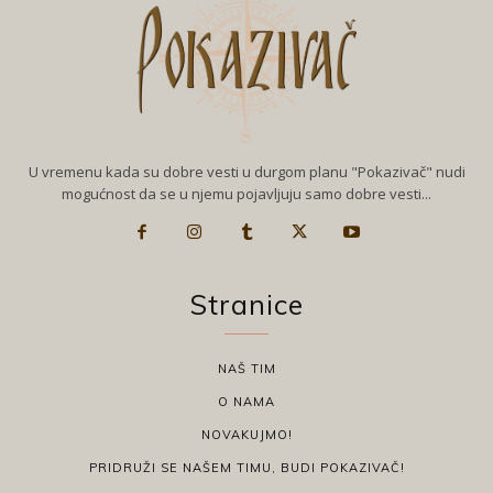
U vremenu kada su dobre vesti u durgom planu "Pokazivač" nudi
mogućnost da se u njemu pojavljuju samo dobre vesti...
Stranice
NAŠ TIM
O NAMA
NOVAKUJMO!
PRIDRUŽI SE NAŠEM TIMU, BUDI POKAZIVAČ!