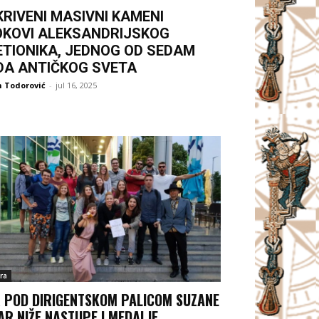
KRIVENI MASIVNI KAMENI
OKOVI ALEKSANDRIJSKOG
ETIONIKA, JEDNOG OD SEDAM
DA ANTIČKOG SVETA
 Todorović
-
jul 16, 2025
ra
 POD DIRIGENTSKOM PALICOM SUZANE
AR NIŽE NASTUPE I MEDALJE