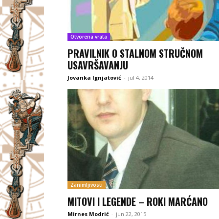
Otvorena vrata
PRAVILNIK O STALNOM STRUČNOM
USAVRŠAVANJU
Jovanka Ignjatović
-
jul 4, 2014
Zanimljivosti
MITOVI I LEGENDE – ROKI MARĆANO
Mirnes Modrić
-
jun 22, 2015