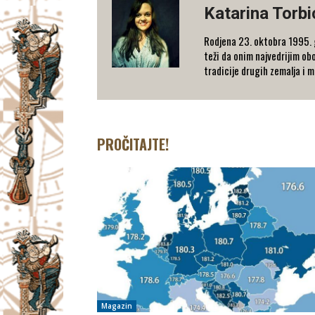
Katarina Torbi
Rodjena 23. oktobra 1995. g
teži da onim najvedrijim obo
tradicije drugih zemalja i 
PROČITAJTE!
Magazin