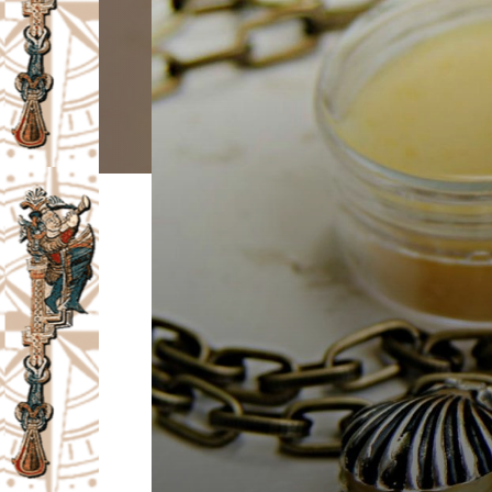
I
V
A
Č