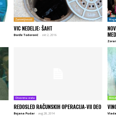
Zanimljivosti
Maga
VIC NEDELJE: ŠAHT
NOV
MED
Đorđe Todorović
-
okt 2, 2016
Zoran
Otvorena vrata
Mese
REDOSLED RAČUNSKIH OPERACIJA-VII DEO
VIN
Bojana Pudar
-
avg 28, 2014
Vlada