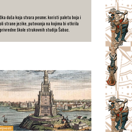
ka duša koja stvara pesme; koristi paletu boja i
oli strane jezike, putovanja na kojima bi otkrila
oprivredne škole strukovnih studija Šabac.
ljivosti