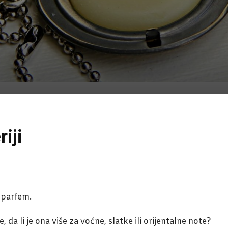
iji
 parfem.
da li je ona više za voćne, slatke ili orijentalne note?