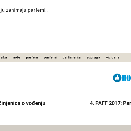
u zanimaju parfemi..
zika
note
parfem
parfemi
parfimerija
supruga
vic dana
Viber
ReddIt
 činjenica o vođenju
4. PAFF 2017: Pa