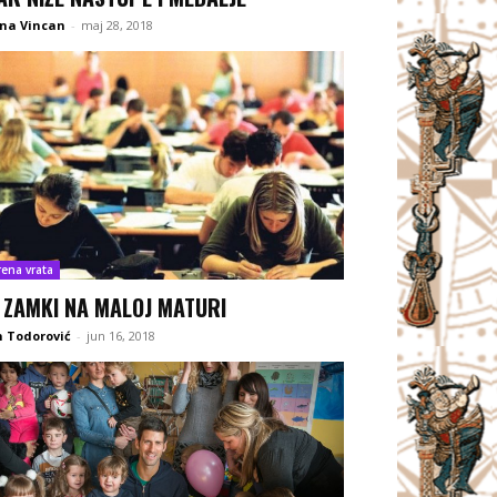
ana Vincan
-
maj 28, 2018
rena vrata
 ZAMKI NA MALOJ MATURI
 Todorović
-
jun 16, 2018