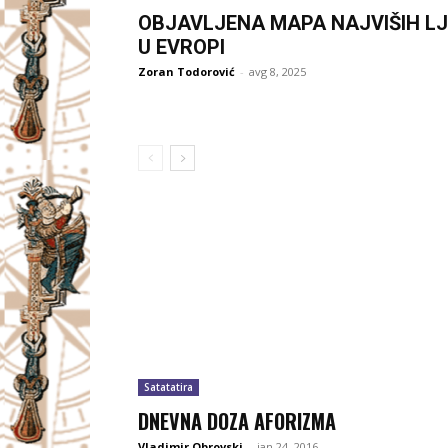
OBJAVLJENA MAPA NAJVIŠIH LJ
U EVROPI
Zoran Todorović
-
avg 8, 2025
Satatatira
DNEVNA DOZA AFORIZMA
Vladimir Obrovski
-
jan 24, 2016