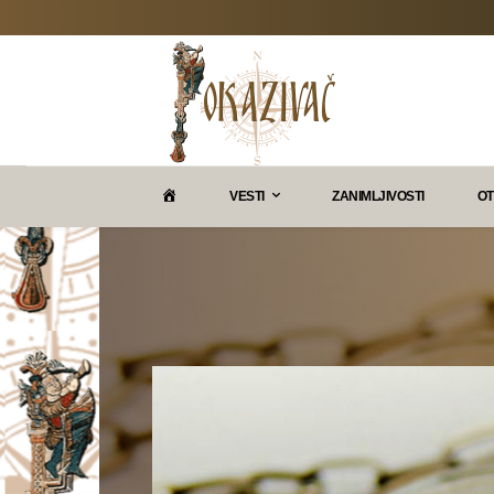
P
VESTI
ZANIMLJIVOSTI
OT
O
K
A
Z