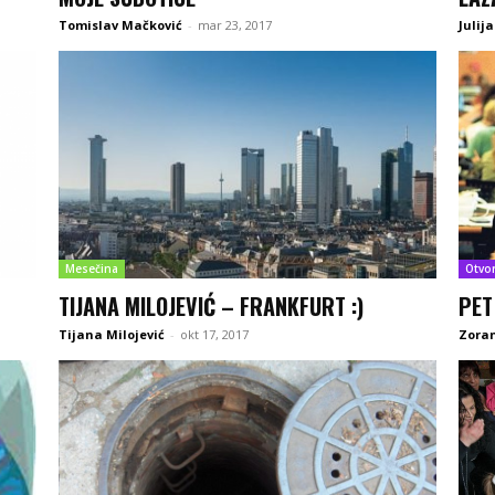
Tomislav Mačković
-
mar 23, 2017
Julij
Mesečina
Otvo
TIJANA MILOJEVIĆ – FRANKFURT :)
PET
Tijana Milojević
-
okt 17, 2017
Zoran