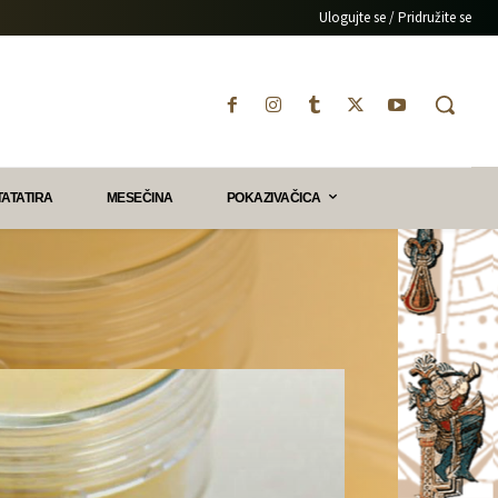
Ulogujte se / Pridružite se
TATATIRA
MESEČINA
POKAZIVAČICA