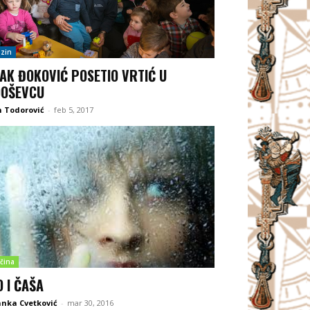
zin
AK ĐOKOVIĆ POSETIO VRTIĆ U
OŠEVCU
 Todorović
-
feb 5, 2017
čina
O I ČAŠA
nka Cvetković
-
mar 30, 2016