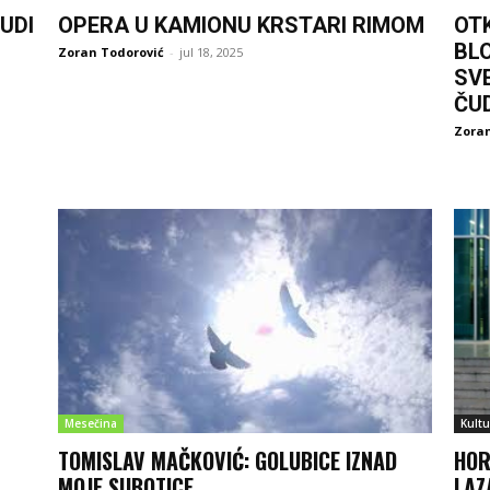
UDI
OPERA U KAMIONU KRSTARI RIMOM
OT
BL
Zoran Todorović
-
jul 18, 2025
SV
ČU
Zoran
Mesečina
Kultu
TOMISLAV MAČKOVIĆ: GOLUBICE IZNAD
HOR
MOJE SUBOTICE
LAZ