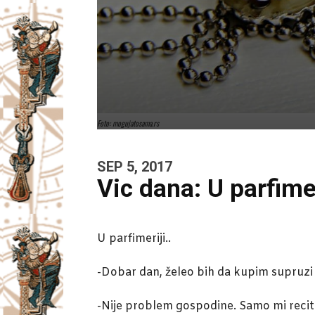
Foto: mogujatosama.rs
SEP 5, 2017
Vic dana: U parfimer
U parfimeriji..
-Dobar dan, želeo bih da kupim supruzi
-Nije problem gospodine. Samo mi recite, 