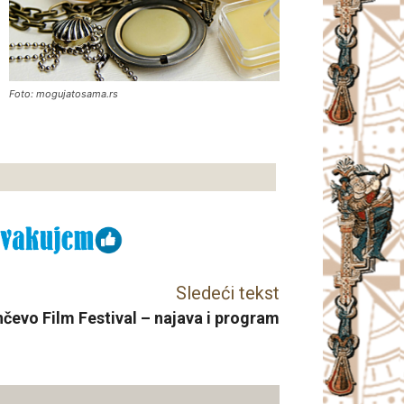
Foto: mogujatosama.rs
Sledeći tekst
nčevo Film Festival – najava i program