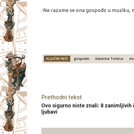
-Ne razume se ona gospođo u muziku, nj
KLJUČNE REČI
gospodin
Katarina Torbica
mu
Facebook
X
Email
Prethodni tekst
Ovo sigurno niste znali: 8 zanimljivih
ljubavi