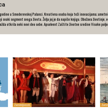
ca
odine u Smederevskoj Palanci. Kreativna osoba koja teži inovacijama; umetnič
ji svaki segment svoga života. Želja joj je da napiše knjigu. Obožava životinje, v
možda otkrila neki novi deo sebe. Apsolvent Zaštite životne sredine Visoke polj
Zanimljivosti
Zanim